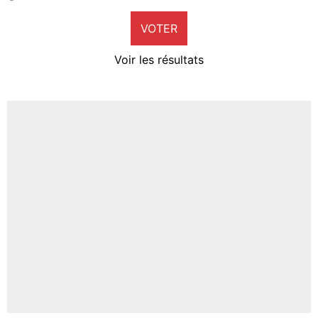
9%
VOTER
Neal Maupay
4%
Voir les résultats
Amine Harit
3%
Faris Moumbagna
5%
Un autre joueur
5%
1519 personnes ont participé aux votes.