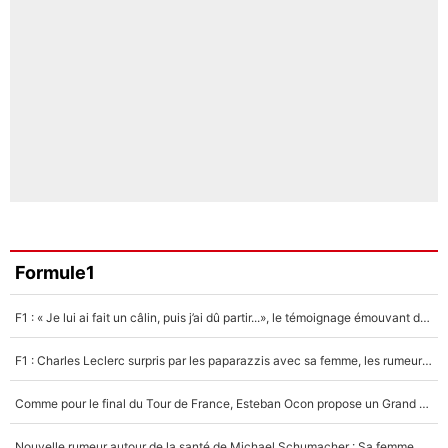
Formule1
F1 : « Je lui ai fait un câlin, puis j’ai dû partir...», le témoignage émouvant de Max Verstappen sur sa fille
F1 : Charles Leclerc surpris par les paparazzis avec sa femme, les rumeurs étaient vraies !
Comme pour le final du Tour de France, Esteban Ocon propose un Grand Prix de Formule 1 à Paris : «Autour de l’Arc de Triomphe, ce serait génial» !
Nouvelle rumeur autour de la santé de Michael Schumacher : Sa femme Corinna sort du silence