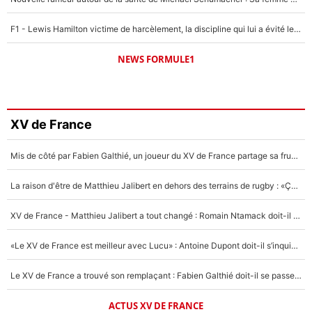
F1 - Lewis Hamilton victime de harcèlement, la discipline qui lui a évité le pire : «J'aurais probablement mal tourné»
NEWS FORMULE1
XV de France
Mis de côté par Fabien Galthié, un joueur du XV de France partage sa frustration : «ils ne me l’ont pas dit tout de suite»
La raison d'être de Matthieu Jalibert en dehors des terrains de rugby : «Ça m'atteint autant que si tu touches à un membre de ma famille»
XV de France - Matthieu Jalibert a tout changé : Romain Ntamack doit-il s’inquiéter pour sa place à un an de la Coupe du monde ?
«Le XV de France est meilleur avec Lucu» : Antoine Dupont doit-il s’inquiéter pour sa place ?
Le XV de France a trouvé son remplaçant : Fabien Galthié doit-il se passer d'Antoine Dupont ?
ACTUS XV DE FRANCE