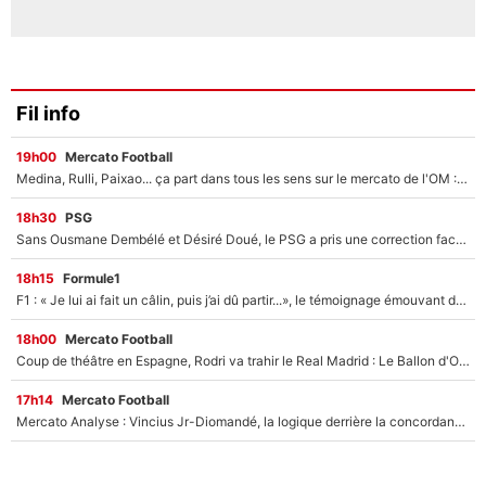
Fil info
19h00
Mercato Football
Medina, Rulli, Paixao... ça part dans tous les sens sur le mercato de l'OM : Frank McCourt va enfin récupérer l'argent qu'il attend ?
18h30
PSG
Sans Ousmane Dembélé et Désiré Doué, le PSG a pris une correction face à Majorque : Luis Enrique attend avec impatience des renforts !
18h15
Formule1
F1 : « Je lui ai fait un câlin, puis j’ai dû partir...», le témoignage émouvant de Max Verstappen sur sa fille
18h00
Mercato Football
Coup de théâtre en Espagne, Rodri va trahir le Real Madrid : Le Ballon d'Or a choisi de signer au FC Barcelone !
17h14
Mercato Football
Mercato Analyse : Vincius Jr-Diomandé, la logique derrière la concordance des temps