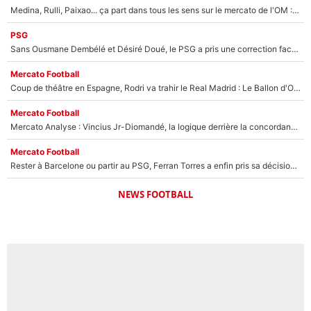
Medina, Rulli, Paixao... ça part dans tous les sens sur le mercato de l'OM : Frank McCourt va enfin récupérer l'argent qu'il attend ?
PSG
Sans Ousmane Dembélé et Désiré Doué, le PSG a pris une correction face à Majorque : Luis Enrique attend avec impatience des renforts !
Mercato Football
Coup de théâtre en Espagne, Rodri va trahir le Real Madrid : Le Ballon d'Or a choisi de signer au FC Barcelone !
Mercato Football
Mercato Analyse : Vincius Jr-Diomandé, la logique derrière la concordance des temps
Mercato Football
Rester à Barcelone ou partir au PSG, Ferran Torres a enfin pris sa décision : La course contre la montre est lancée !
NEWS FOOTBALL