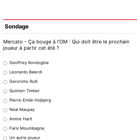
Sondage
Mercato - Ça bouge à l’OM : Qui doit être le prochain
joueur à partir cet été ?
Geoffrey Kondogbia
Geoffrey Kondogbia
38%
Leonardo Balerdi
Leonardo Balerdi
Geronimo Rulli
32%
Quinten Timber
Geronimo Rulli
Pierre-Emile Hojbjerg
5%
Neal Maupay
Quinten Timber
Amine Harit
1%
Faris Moumbagna
Pierre-Emile Hojbjerg
Un autre joueur