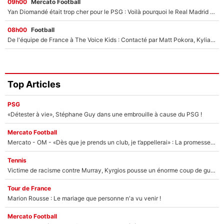
09h00
Mercato Football
Yan Diomandé était trop cher pour le PSG : Voilà pourquoi le Real Madrid a accepté de payer la somme record de 140M€ pour boucler son transfert !
08h00
Football
De l'équipe de France à The Voice Kids : Contacté par Matt Pokora, Kylian Mbappé a accepté de jouer un rôle inédit sur TF1 !
Top Articles
PSG
«Détester à vie», Stéphane Guy dans une embrouille à cause du PSG !
Mercato Football
Mercato - OM - «Dès que je prends un club, je t’appellerai» : La promesse de Marcelino au moment de claquer la porte
Tennis
Victime de racisme contre Murray, Kyrgios pousse un énorme coup de gueule !
Tour de France
Marion Rousse : Le mariage que personne n'a vu venir !
Mercato Football