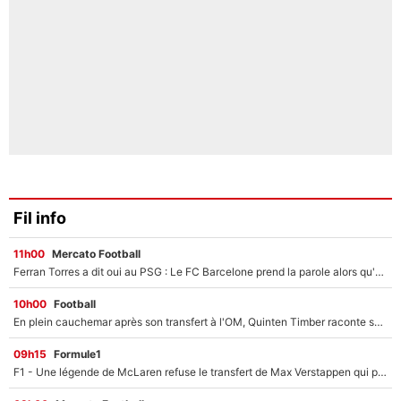
Fil info
11h00
Mercato Football
Ferran Torres a dit oui au PSG : Le FC Barcelone prend la parole alors qu'un transfert de l'attaquant espagnol prend forme
10h00
Football
En plein cauchemar après son transfert à l'OM, Quinten Timber raconte ses doutes après sa signature à Marseille
09h15
Formule1
F1 - Une légende de McLaren refuse le transfert de Max Verstappen qui pourrait «faire des vagues» et plomber l'ambiance dans l'équipe