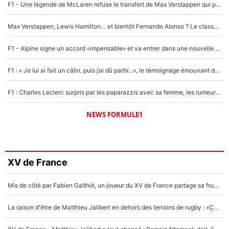
F1 - Une légende de McLaren refuse le transfert de Max Verstappen qui pourrait «faire des vagues» et plomber l'ambiance dans l'équipe
Max Verstappen, Lewis Hamilton… et bientôt Fernando Alonso ? Le classement des pilotes les mieux payés en Formule 1 risque de changer !
F1 - Alpine signe un accord «impensable» et va entrer dans une nouvelle dimension : Grande nouvelle pour Pierre Gasly !
F1 : « Je lui ai fait un câlin, puis j’ai dû partir...», le témoignage émouvant de Max Verstappen sur sa fille
F1 : Charles Leclerc surpris par les paparazzis avec sa femme, les rumeurs étaient vraies !
NEWS FORMULE1
XV de France
Mis de côté par Fabien Galthié, un joueur du XV de France partage sa frustration : «ils ne me l’ont pas dit tout de suite»
La raison d'être de Matthieu Jalibert en dehors des terrains de rugby : «Ça m'atteint autant que si tu touches à un membre de ma famille»