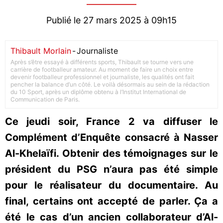
Publié le 27 mars 2025 à 09h15
Thibault Morlain
-
Journaliste
Après s’être essayé à différents sports, Thibault se tourne vers une
carrière de footballeur amateur. Au moment de faire un choix entre
devenir footballeur professionnel et journaliste, les qualités ont fait
pencher la balance d’un côté. Le voilà désormais au sein de la rédaction
du 10 Sport, après un diplôme obtenu à l’Institut International de
Communication de Paris.
Ce jeudi soir, France 2 va diffuser le
Complément d’Enquête consacré à Nasser
Al-Khelaïfi. Obtenir des témoignages sur le
président du PSG n’aura pas été simple
pour le réalisateur du documentaire. Au
final, certains ont accepté de parler. Ça a
été le cas d’un ancien collaborateur d’Al-