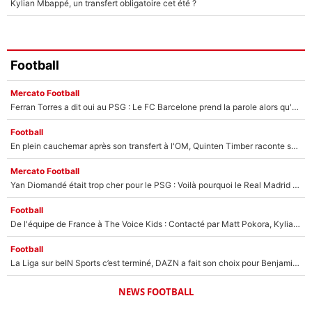
Kylian Mbappé, un transfert obligatoire cet été ?
Football
Mercato Football
Ferran Torres a dit oui au PSG : Le FC Barcelone prend la parole alors qu'un transfert de l'attaquant espagnol prend forme
Football
En plein cauchemar après son transfert à l'OM, Quinten Timber raconte ses doutes après sa signature à Marseille
Mercato Football
Yan Diomandé était trop cher pour le PSG : Voilà pourquoi le Real Madrid a accepté de payer la somme record de 140M€ pour boucler son transfert !
Football
De l'équipe de France à The Voice Kids : Contacté par Matt Pokora, Kylian Mbappé a accepté de jouer un rôle inédit sur TF1 !
Football
La Liga sur beIN Sports c’est terminé, DAZN a fait son choix pour Benjamin Da Silva et Omar Da Fonseca !
NEWS FOOTBALL