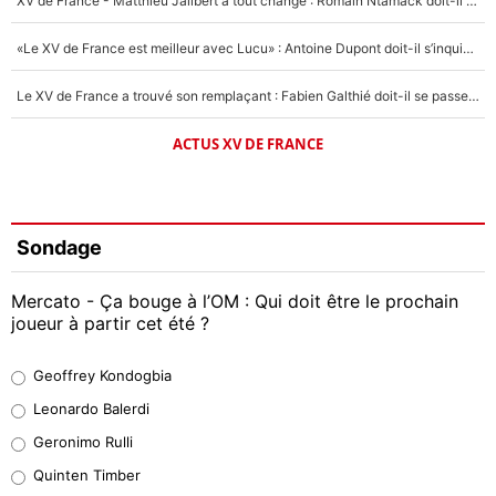
XV de France - Matthieu Jalibert a tout changé : Romain Ntamack doit-il s’inquiéter pour sa place à un an de la Coupe du monde ?
«Le XV de France est meilleur avec Lucu» : Antoine Dupont doit-il s’inquiéter pour sa place ?
Le XV de France a trouvé son remplaçant : Fabien Galthié doit-il se passer d'Antoine Dupont ?
ACTUS XV DE FRANCE
Sondage
Mercato - Ça bouge à l’OM : Qui doit être le prochain
joueur à partir cet été ?
Geoffrey Kondogbia
Geoffrey Kondogbia
38%
Leonardo Balerdi
Leonardo Balerdi
Geronimo Rulli
32%
Quinten Timber
Geronimo Rulli