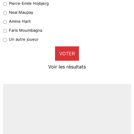
Pierre-Emile Hojbjerg
5%
Neal Maupay
Quinten Timber
Amine Harit
1%
Faris Moumbagna
Pierre-Emile Hojbjerg
Un autre joueur
9%
VOTER
Neal Maupay
4%
Voir les résultats
Amine Harit
3%
Faris Moumbagna
4%
Un autre joueur
5%
1674 personnes ont participé aux votes.