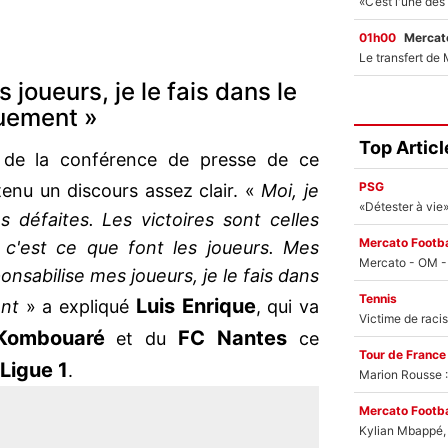
01h00
Mercato
 joueurs, je le fais dans le
quement »
Top Articl
s de la conférence de presse de ce
PSG
tenu un discours assez clair. «
Moi, je
s défaites. Les victoires sont celles
Mercato Footba
e, c'est ce que font les joueurs. Mes
nsabilise mes joueurs, je le fais dans
Tennis
Luis Enrique
ent
» a expliqué
, qui va
Kombouaré
FC Nantes
et du
ce
Tour de France
Ligue 1
.
Marion Rousse :
Mercato Footba
Kylian Mbappé, u