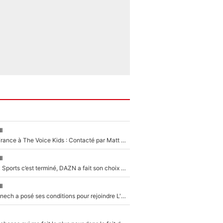
l
De l'équipe de France à The Voice Kids : Contacté par Matt Pokora, Kylian Mbappé a accepté de jouer un rôle inédit sur TF1 !
l
La Liga sur beIN Sports c’est terminé, DAZN a fait son choix pour Benjamin Da Silva et Omar Da Fonseca !
l
Raymond Domenech a posé ses conditions pour rejoindre L'EQUIPE du Soir : Il refuse de faire l'émission avec un autre chroniqueur !