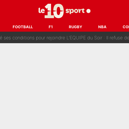
Voice Kids : Contacté par Matt Pokora, Kylian Mbappé a accepté
est terminé, DAZN a fait son choix pour Benjamin Da Silva et
FOOTBALL
F1
RUGBY
NBA
CO
onditions pour rejoindre L'EQUIPE du Soir : Il refuse de faire l'
 plus peur dans le fait de devenir maman» : En couple avec Antoine Dupont, Iris Mitte
kliouche menace Désiré Doué au PSG : «Je valide à 200%»