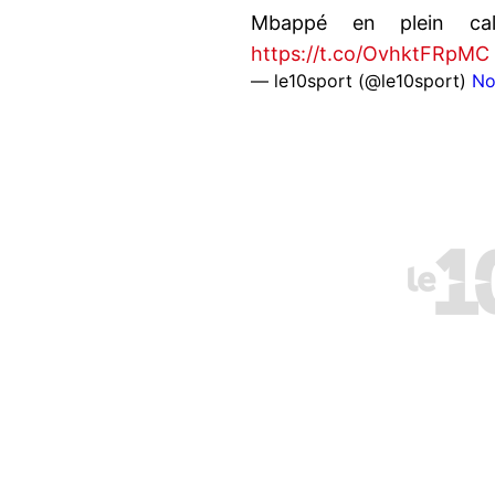
Mbappé en plein ca
https://t.co/OvhktFRpMC
— le10sport (@le10sport)
No