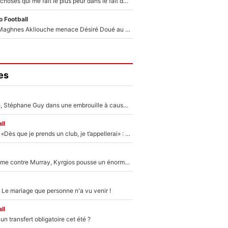
«C’est l'une des choses qui me fait le plus peur dans le fait de devenir maman» : En couple avec Antoine Dupont, Iris Mittenaere s'inquiète déjà pour ses futurs enfants !
 Football
Le transfert de Maghnes Akliouche menace Désiré Doué au PSG : «Je valide à 200%»
es
«Détester à vie», Stéphane Guy dans une embrouille à cause du PSG !
ll
Mercato - OM - «Dès que je prends un club, je t’appellerai» : La promesse de Marcelino au moment de claquer la porte
Victime de racisme contre Murray, Kyrgios pousse un énorme coup de gueule !
 Le mariage que personne n'a vu venir !
ll
n transfert obligatoire cet été ?