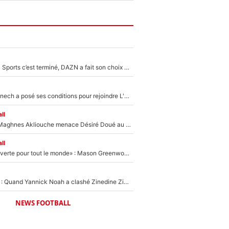
La Liga sur beIN Sports c’est terminé, DAZN a fait son choix pour Benjamin Da Silva et Omar Da Fonseca !
Raymond Domenech a posé ses conditions pour rejoindre L'EQUIPE du Soir : Il refuse de faire l'émission avec un autre chroniqueur !
ll
Le transfert de Maghnes Akliouche menace Désiré Doué au PSG : «Je valide à 200%»
ll
«La porte est ouverte pour tout le monde» : Mason Greenwood et Pierre-Emerick Aubameyang ont quitté l'OM, Amine Gouiri balance sur la suite du mercato et sur la réaction du vestiaire !
«Ça pue du c*l» : Quand Yannick Noah a clashé Zinedine Zidane, avant de se faire recadrer par le nouveau sélectionneur de l'équipe de France !
NEWS FOOTBALL