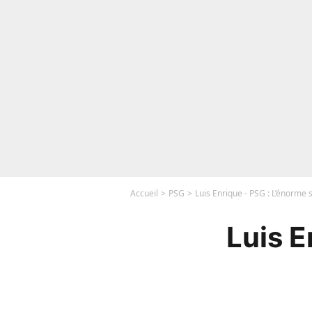
Accueil
PSG
Luis Enrique - PSG : L’énorme s
Luis E