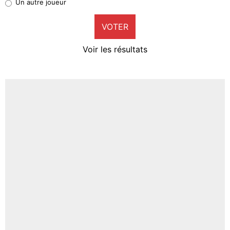
Un autre joueur
9%
VOTER
Neal Maupay
4%
Voir les résultats
Amine Harit
3%
Faris Moumbagna
4%
Un autre joueur
5%
1719 personnes ont participé aux votes.