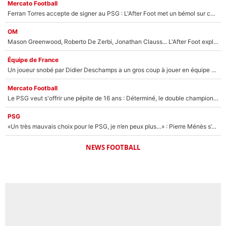
Mercato Football
Ferran Torres accepte de signer au PSG : L'After Foot met un bémol sur ce transfert, le champion du monde va couter trop cher ?
OM
Mason Greenwood, Roberto De Zerbi, Jonathan Clauss... L'After Foot explique pourquoi Medhi Benatia a craqué à l'OM !
Équipe de France
Un joueur snobé par Didier Deschamps a un gros coup à jouer en équipe de France : Zinedine Zidane a trouvé son numéro 9 ?
Mercato Football
Le PSG veut s'offrir une pépite de 16 ans : Déterminé, le double champion d'Europe en titre est prêt à lâcher 40M€ pour celui que l'on compare déjà à Vinicius Jr !
PSG
«Un très mauvais choix pour le PSG, je n’en peux plus…» : Pierre Ménès s’est complètement trompé avec Luis Enrique et ces déclarations le prouvent !
NEWS FOOTBALL