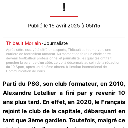
!
Publié le 16 avril 2025 à 05h15
Thibault Morlain
-
Journaliste
Après s’être essayé à différents sports, Thibault se tourne vers une
carrière de footballeur amateur. Au moment de faire un choix entre
devenir footballeur professionnel et journaliste, les qualités ont fait
pencher la balance d’un côté. Le voilà désormais au sein de la rédaction
du 10 Sport, après un diplôme obtenu à l’Institut International de
Communication de Paris.
Parti du PSG, son club formateur, en 2010,
Alexandre Letellier a fini par y revenir 10
ans plus tard. En effet, en 2020, le Français
rejoint le club de la capitale, débarquant en
tant que 3ème gardien. Toutefois, malgré ce