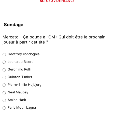
ACTUS XV DE FRANCE
Sondage
Mercato - Ça bouge à l’OM : Qui doit être le prochain
joueur à partir cet été ?
Geoffrey Kondogbia
Geoffrey Kondogbia
38%
Leonardo Balerdi
Leonardo Balerdi
Geronimo Rulli
32%
Quinten Timber
Geronimo Rulli
Pierre-Emile Hojbjerg
5%
Neal Maupay
Quinten Timber
Amine Harit
1%
Faris Moumbagna
Pierre-Emile Hojbjerg