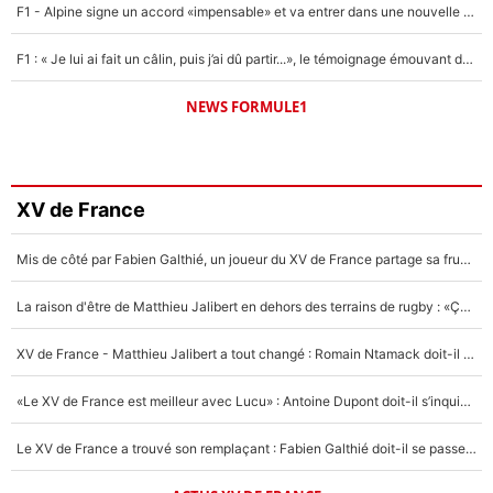
F1 - Alpine signe un accord «impensable» et va entrer dans une nouvelle dimension : Grande nouvelle pour Pierre Gasly !
F1 : « Je lui ai fait un câlin, puis j’ai dû partir...», le témoignage émouvant de Max Verstappen sur sa fille
NEWS FORMULE1
XV de France
Mis de côté par Fabien Galthié, un joueur du XV de France partage sa frustration : «ils ne me l’ont pas dit tout de suite»
La raison d'être de Matthieu Jalibert en dehors des terrains de rugby : «Ça m'atteint autant que si tu touches à un membre de ma famille»
XV de France - Matthieu Jalibert a tout changé : Romain Ntamack doit-il s’inquiéter pour sa place à un an de la Coupe du monde ?
«Le XV de France est meilleur avec Lucu» : Antoine Dupont doit-il s’inquiéter pour sa place ?
Le XV de France a trouvé son remplaçant : Fabien Galthié doit-il se passer d'Antoine Dupont ?