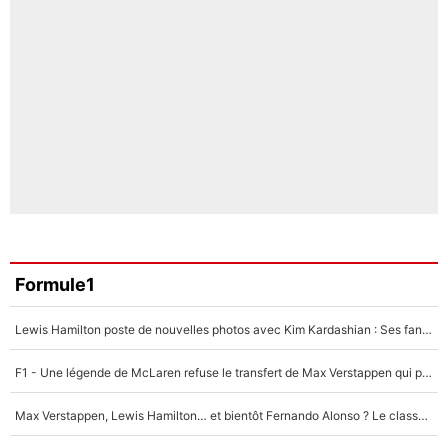
Formule1
Lewis Hamilton poste de nouvelles photos avec Kim Kardashian : Ses fans le voient déjà redevenir champion du monde de F1 grâce à elle !
F1 - Une légende de McLaren refuse le transfert de Max Verstappen qui pourrait «faire des vagues» et plomber l'ambiance dans l'équipe
Max Verstappen, Lewis Hamilton… et bientôt Fernando Alonso ? Le classement des pilotes les mieux payés en Formule 1 risque de changer !