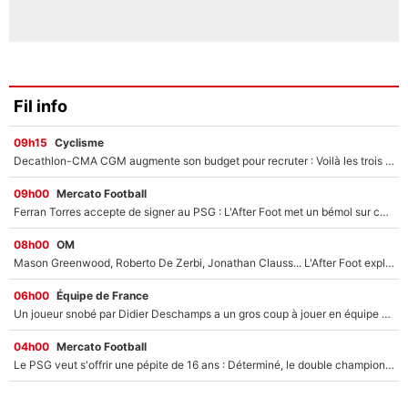
Fil info
09h15
Cyclisme
Decathlon-CMA CGM augmente son budget pour recruter : Voilà les trois premiers coureurs qui font rejoindre Paul Seixas en 2027 !
09h00
Mercato Football
Ferran Torres accepte de signer au PSG : L'After Foot met un bémol sur ce transfert, le champion du monde va couter trop cher ?
08h00
OM
Mason Greenwood, Roberto De Zerbi, Jonathan Clauss... L'After Foot explique pourquoi Medhi Benatia a craqué à l'OM !
06h00
Équipe de France
Un joueur snobé par Didier Deschamps a un gros coup à jouer en équipe de France : Zinedine Zidane a trouvé son numéro 9 ?
04h00
Mercato Football
Le PSG veut s'offrir une pépite de 16 ans : Déterminé, le double champion d'Europe en titre est prêt à lâcher 40M€ pour celui que l'on compare déjà à Vinicius Jr !