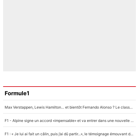
Formule1
Max Verstappen, Lewis Hamilton… et bientôt Fernando Alonso ? Le classement des pilotes les mieux payés en Formule 1 risque de changer !
F1 - Alpine signe un accord «impensable» et va entrer dans une nouvelle dimension : Grande nouvelle pour Pierre Gasly !
F1 : « Je lui ai fait un câlin, puis j’ai dû partir...», le témoignage émouvant de Max Verstappen sur sa fille