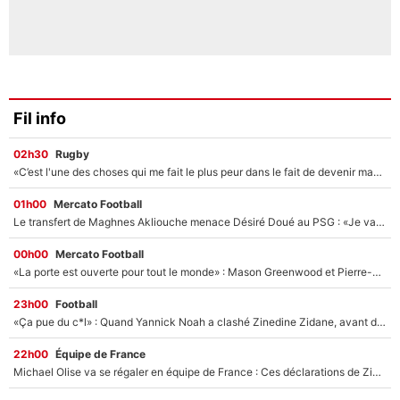
Fil info
02h30
Rugby
«C’est l'une des choses qui me fait le plus peur dans le fait de devenir maman» : En couple avec Antoine Dupont, Iris Mittenaere s'inquiète déjà pour ses futurs enfants !
01h00
Mercato Football
Le transfert de Maghnes Akliouche menace Désiré Doué au PSG : «Je valide à 200%»
00h00
Mercato Football
«La porte est ouverte pour tout le monde» : Mason Greenwood et Pierre-Emerick Aubameyang ont quitté l'OM, Amine Gouiri balance sur la suite du mercato et sur la réaction du vestiaire !
23h00
Football
«Ça pue du c*l» : Quand Yannick Noah a clashé Zinedine Zidane, avant de se faire recadrer par le nouveau sélectionneur de l'équipe de France !
22h00
Équipe de France
Michael Olise va se régaler en équipe de France : Ces déclarations de Zinedine Zidane qui prouvent qu'il va tout miser sur la star du Bayern Munich !