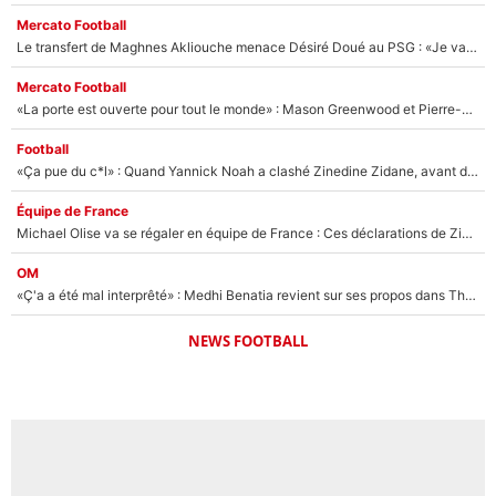
Mercato Football
Le transfert de Maghnes Akliouche menace Désiré Doué au PSG : «Je valide à 200%»
Mercato Football
«La porte est ouverte pour tout le monde» : Mason Greenwood et Pierre-Emerick Aubameyang ont quitté l'OM, Amine Gouiri balance sur la suite du mercato et sur la réaction du vestiaire !
Football
«Ça pue du c*l» : Quand Yannick Noah a clashé Zinedine Zidane, avant de se faire recadrer par le nouveau sélectionneur de l'équipe de France !
Équipe de France
Michael Olise va se régaler en équipe de France : Ces déclarations de Zinedine Zidane qui prouvent qu'il va tout miser sur la star du Bayern Munich !
OM
«Ç'a a été mal interprêté» : Medhi Benatia revient sur ses propos dans The Bridge et précise ses conditions pour rejoindre le PSG !
NEWS FOOTBALL