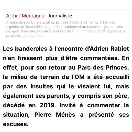
Arthur Montagne
-
Journaliste
Affamé de sport, il a grandi au son des moteurs de Formule 1 et des
exploits de Ronaldinho. Aujourd’hui, diplomé d'un Master de journalisme
de sport, il ne rate plus un Grand Prix de F1 ni un match du PSG, ses deux
passions et spécialités
Les banderoles à l'encontre d'Adrien Rabiot
n'en finissent plus d'être commentées. En
effet, pour son retour au Parc des Princes,
le milieu de terrain de l'OM a été accueilli
par des insultes qui le visaient lui, mais
également ses parents, y compris son père,
décédé en 2019. Invité à commenter la
situation, Pierre Ménès a présenté ses
excuses.