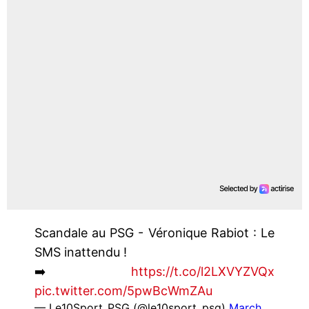
Scandale au PSG - Véronique Rabiot : Le
SMS inattendu !
➡️
https://t.co/l2LXVYZVQx
pic.twitter.com/5pwBcWmZAu
— Le10Sport_PSG (@le10sport_psg)
March