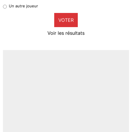
Pierre-Emile Hojbjerg
Un autre joueur
9%
VOTER
Neal Maupay
4%
Voir les résultats
Amine Harit
3%
Faris Moumbagna
4%
Un autre joueur
5%
1664 personnes ont participé aux votes.