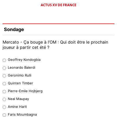
ACTUS XV DE FRANCE
Sondage
Mercato - Ça bouge à l’OM : Qui doit être le prochain
joueur à partir cet été ?
Geoffrey Kondogbia
Geoffrey Kondogbia
38%
Leonardo Balerdi
Leonardo Balerdi
Geronimo Rulli
32%
Quinten Timber
Geronimo Rulli
Pierre-Emile Hojbjerg
5%
Neal Maupay
Quinten Timber
Amine Harit
1%
Faris Moumbagna