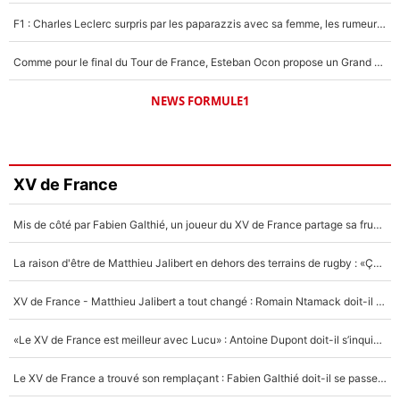
F1 : Charles Leclerc surpris par les paparazzis avec sa femme, les rumeurs étaient vraies !
Comme pour le final du Tour de France, Esteban Ocon propose un Grand Prix de Formule 1 à Paris : «Autour de l’Arc de Triomphe, ce serait génial» !
NEWS FORMULE1
XV de France
Mis de côté par Fabien Galthié, un joueur du XV de France partage sa frustration : «ils ne me l’ont pas dit tout de suite»
La raison d'être de Matthieu Jalibert en dehors des terrains de rugby : «Ça m'atteint autant que si tu touches à un membre de ma famille»
XV de France - Matthieu Jalibert a tout changé : Romain Ntamack doit-il s’inquiéter pour sa place à un an de la Coupe du monde ?
«Le XV de France est meilleur avec Lucu» : Antoine Dupont doit-il s’inquiéter pour sa place ?
Le XV de France a trouvé son remplaçant : Fabien Galthié doit-il se passer d'Antoine Dupont ?