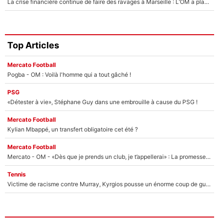
La crise financière continue de faire des ravages à Marseille : L’OM a placé 12 joueurs sur le marché des transferts… et ça pourrait lui rapporter près de 100M€ !
Top Articles
Mercato Football
Pogba - OM : Voilà l'homme qui a tout gâché !
PSG
«Détester à vie», Stéphane Guy dans une embrouille à cause du PSG !
Mercato Football
Kylian Mbappé, un transfert obligatoire cet été ?
Mercato Football
Mercato - OM - «Dès que je prends un club, je t’appellerai» : La promesse de Marcelino au moment de claquer la porte
Tennis
Victime de racisme contre Murray, Kyrgios pousse un énorme coup de gueule !