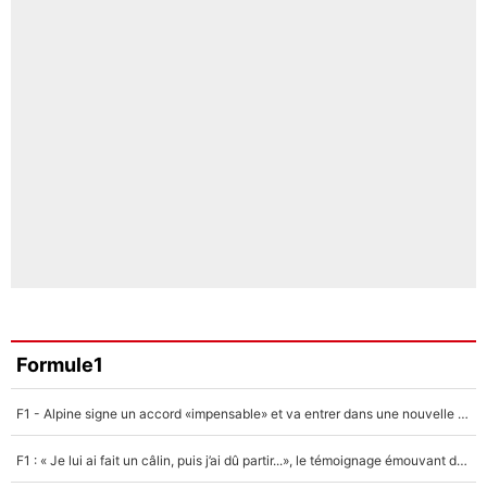
Formule1
F1 - Alpine signe un accord «impensable» et va entrer dans une nouvelle dimension : Grande nouvelle pour Pierre Gasly !
F1 : « Je lui ai fait un câlin, puis j’ai dû partir...», le témoignage émouvant de Max Verstappen sur sa fille