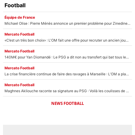
Football
Équipe de France
Michael Olise : Pierre Ménès annonce un premier problème pour Zinedine Zidane en équipe de France
Mercato Football
«C’est un très bon choix» : L'OM fait une offre pour recruter un ancien joueur du PSG... et c'est validé dans l'After Foot !
Mercato Football
140M€ pour Yan Diomandé : Le PSG a dit non au transfert qui bat tous les records sur le mercato
Mercato Football
La crise financière continue de faire des ravages à Marseille : L’OM a placé 12 joueurs sur le marché des transferts… et ça pourrait lui rapporter près de 100M€ !
Mercato Football
Maghnes Akliouche raconte sa signature au PSG : Voilà les coulisses de son transfert de rêve à 50M€
NEWS FOOTBALL