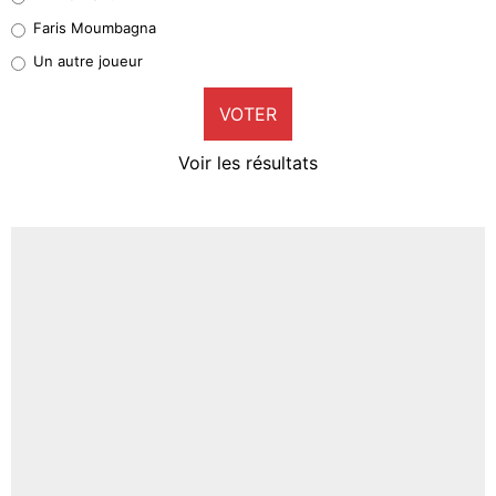
1%
Faris Moumbagna
Pierre-Emile Hojbjerg
Un autre joueur
9%
VOTER
Neal Maupay
4%
Voir les résultats
Amine Harit
3%
Faris Moumbagna
5%
Un autre joueur
5%
1541 personnes ont participé aux votes.