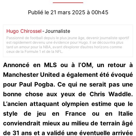
Publié le 21 mars 2025 à 00h45
Hugo Chirossel
-
Journaliste
Passionné de football depuis le plus jeune âge, devenir journaliste sportif
est rapidement devenu une évidence pour Hugo. Il se découvrira plus
tard un amour pour la NBA, avant d’explorer d’autres horizons comme
ceux de la Formule 1 et de la NFL.
Annoncé en MLS ou à l’OM, un retour à
Manchester United a également été évoqué
pour Paul Pogba. Ce qui ne serait pas une
bonne chose aux yeux de Chris Waddle.
L’ancien attaquant olympien estime que le
style de jeu en France ou en Italie
conviendrait mieux au milieu de terrain âgé
de 31 ans et a validé une éventuelle arrivée