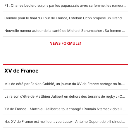
F1 : Charles Leclerc surpris par les paparazzis avec sa femme, les rumeurs étaient vraies !
Comme pour le final du Tour de France, Esteban Ocon propose un Grand Prix de Formule 1 à Paris : «Autour de l’Arc de Triomphe, ce serait génial» !
Nouvelle rumeur autour de la santé de Michael Schumacher : Sa femme Corinna sort du silence
NEWS FORMULE1
XV de France
Mis de côté par Fabien Galthié, un joueur du XV de France partage sa frustration : «ils ne me l’ont pas dit tout de suite»
La raison d'être de Matthieu Jalibert en dehors des terrains de rugby : «Ça m'atteint autant que si tu touches à un membre de ma famille»
XV de France - Matthieu Jalibert a tout changé : Romain Ntamack doit-il s’inquiéter pour sa place à un an de la Coupe du monde ?
«Le XV de France est meilleur avec Lucu» : Antoine Dupont doit-il s’inquiéter pour sa place ?