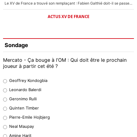
Le XV de France a trouvé son remplaçant : Fabien Galthié doit-il se passer d'Antoine Dupont ?
ACTUS XV DE FRANCE
Sondage
Mercato - Ça bouge à l’OM : Qui doit être le prochain
joueur à partir cet été ?
Geoffrey Kondogbia
Geoffrey Kondogbia
38%
Leonardo Balerdi
Leonardo Balerdi
Geronimo Rulli
32%
Quinten Timber
Geronimo Rulli
Pierre-Emile Hojbjerg
5%
Neal Maupay
Quinten Timber
Amine Harit