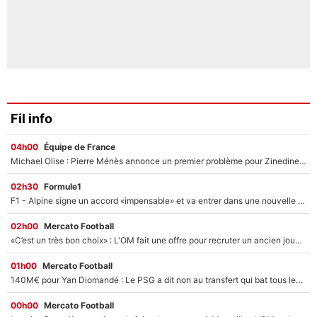
Fil info
04h00
Équipe de France
Michael Olise : Pierre Ménès annonce un premier problème pour Zinedine Zidane en équipe de France
02h30
Formule1
F1 - Alpine signe un accord «impensable» et va entrer dans une nouvelle dimension : Grande nouvelle pour Pierre Gasly !
02h00
Mercato Football
«C’est un très bon choix» : L'OM fait une offre pour recruter un ancien joueur du PSG... et c'est validé dans l'After Foot !
01h00
Mercato Football
140M€ pour Yan Diomandé : Le PSG a dit non au transfert qui bat tous les records sur le mercato
00h00
Mercato Football