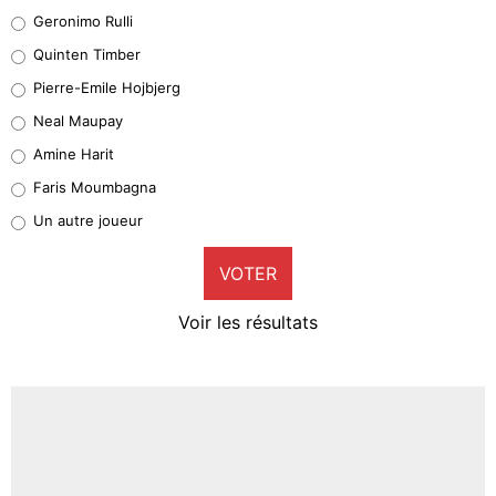
Leonardo Balerdi
Geronimo Rulli
32%
Quinten Timber
Geronimo Rulli
Pierre-Emile Hojbjerg
5%
Neal Maupay
Quinten Timber
Amine Harit
1%
Faris Moumbagna
Pierre-Emile Hojbjerg
Un autre joueur
9%
VOTER
Neal Maupay
4%
Voir les résultats
Amine Harit
3%
Faris Moumbagna
4%
Un autre joueur