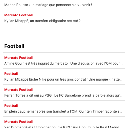
Marion Rousse : Le mariage que personne n'a vu venir !
Mercato Football
Kylian Mbappé, un transfert obligatoire cet été ?
Football
Mercato Football
Amine Gouiri est très inquiet du mercato : Une discussion avec l'OM pour acter son transfert !
Football
Kylian Mbappé lâche Nike pour un très gros contrat : Une marque «inattendue» va frapper très fort
Mercato Football
Ferran Torres a dit oui au PSG : Le FC Barcelone prend la parole alors qu'un transfert de l'attaquant espagnol prend forme
Football
En plein cauchemar après son transfert à l'OM, Quinten Timber raconte ses doutes après sa signature à Marseille
Mercato Football
Yan Diomandé était trop cher pour le PSG : Voilà pourquoi le Real Madrid a accepté de payer la somme record de 140M€ pour boucler son transfert !