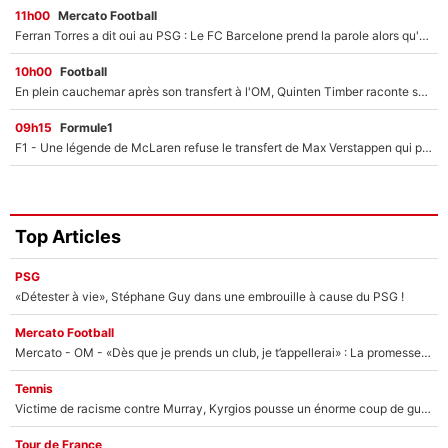
11h00
Mercato Football
Ferran Torres a dit oui au PSG : Le FC Barcelone prend la parole alors qu'un transfert de l'attaquant espagnol prend forme
10h00
Football
En plein cauchemar après son transfert à l'OM, Quinten Timber raconte ses doutes après sa signature à Marseille
09h15
Formule1
F1 - Une légende de McLaren refuse le transfert de Max Verstappen qui pourrait «faire des vagues» et plomber l'ambiance dans l'équipe
Top Articles
PSG
«Détester à vie», Stéphane Guy dans une embrouille à cause du PSG !
Mercato Football
Mercato - OM - «Dès que je prends un club, je t’appellerai» : La promesse de Marcelino au moment de claquer la porte
Tennis
Victime de racisme contre Murray, Kyrgios pousse un énorme coup de gueule !
Tour de France