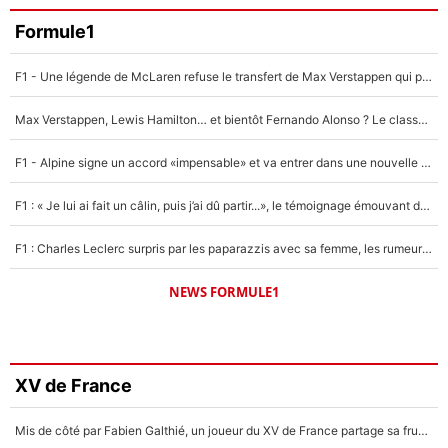
Formule1
F1 - Une légende de McLaren refuse le transfert de Max Verstappen qui pourrait «faire des vagues» et plomber l'ambiance dans l'équipe
Max Verstappen, Lewis Hamilton… et bientôt Fernando Alonso ? Le classement des pilotes les mieux payés en Formule 1 risque de changer !
F1 - Alpine signe un accord «impensable» et va entrer dans une nouvelle dimension : Grande nouvelle pour Pierre Gasly !
F1 : « Je lui ai fait un câlin, puis j’ai dû partir...», le témoignage émouvant de Max Verstappen sur sa fille
F1 : Charles Leclerc surpris par les paparazzis avec sa femme, les rumeurs étaient vraies !
NEWS FORMULE1
XV de France
Mis de côté par Fabien Galthié, un joueur du XV de France partage sa frustration : «ils ne me l’ont pas dit tout de suite»