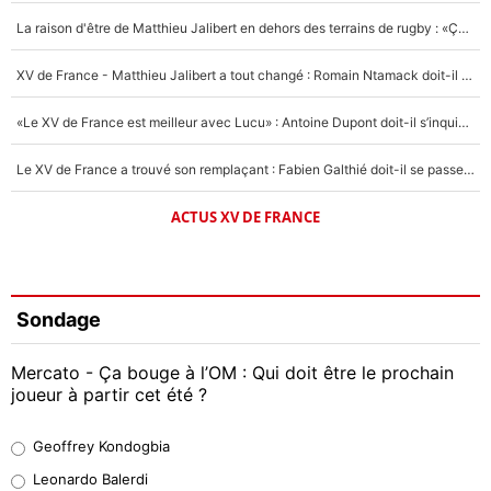
La raison d'être de Matthieu Jalibert en dehors des terrains de rugby : «Ça m'atteint autant que si tu touches à un membre de ma famille»
XV de France - Matthieu Jalibert a tout changé : Romain Ntamack doit-il s’inquiéter pour sa place à un an de la Coupe du monde ?
«Le XV de France est meilleur avec Lucu» : Antoine Dupont doit-il s’inquiéter pour sa place ?
Le XV de France a trouvé son remplaçant : Fabien Galthié doit-il se passer d'Antoine Dupont ?
ACTUS XV DE FRANCE
Sondage
Mercato - Ça bouge à l’OM : Qui doit être le prochain
joueur à partir cet été ?
Geoffrey Kondogbia
Geoffrey Kondogbia
38%
Leonardo Balerdi