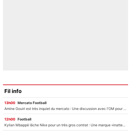
Fil info
13h00
Mercato Football
Amine Gouiri est très inquiet du mercato : Une discussion avec l'OM pour acter son transfert !
12h00
Football
Kylian Mbappé lâche Nike pour un très gros contrat : Une marque «inattendue» va frapper très fort