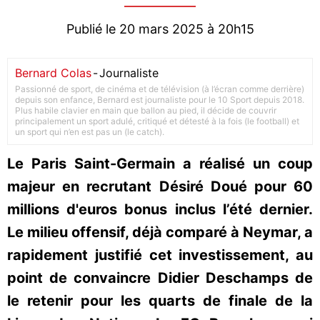
Publié le 20 mars 2025 à 20h15
Bernard Colas
-
Journaliste
Passionné de sport, de cinéma et de télévision (à l’écran comme derrière)
depuis son enfance, Bernard est journaliste pour le 10 Sport depuis 2018.
Plus habile clavier en main que ballon au pied, il décide de couvrir
principalement un sport adulé, critiqué et détesté à la fois (le football) et
un sport qui n’en est pas un (le catch).
Le Paris Saint-Germain a réalisé un coup
majeur en recrutant Désiré Doué pour 60
millions d'euros bonus inclus l’été dernier.
Le milieu offensif, déjà comparé à Neymar, a
rapidement justifié cet investissement, au
point de convaincre Didier Deschamps de
le retenir pour les quarts de finale de la