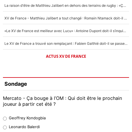
La raison d'être de Matthieu Jalibert en dehors des terrains de rugby : «Ça m'atteint autant que si tu touches à un membre de ma famille»
XV de France - Matthieu Jalibert a tout changé : Romain Ntamack doit-il s’inquiéter pour sa place à un an de la Coupe du monde ?
«Le XV de France est meilleur avec Lucu» : Antoine Dupont doit-il s’inquiéter pour sa place ?
Le XV de France a trouvé son remplaçant : Fabien Galthié doit-il se passer d'Antoine Dupont ?
ACTUS XV DE FRANCE
Sondage
Mercato - Ça bouge à l’OM : Qui doit être le prochain
joueur à partir cet été ?
Geoffrey Kondogbia
Geoffrey Kondogbia
38%
Leonardo Balerdi