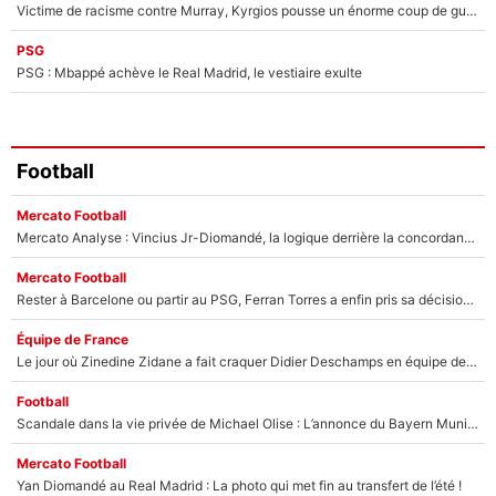
Victime de racisme contre Murray, Kyrgios pousse un énorme coup de gueule !
PSG
PSG : Mbappé achève le Real Madrid, le vestiaire exulte
Football
Mercato Football
Mercato Analyse : Vincius Jr-Diomandé, la logique derrière la concordance des temps
Mercato Football
Rester à Barcelone ou partir au PSG, Ferran Torres a enfin pris sa décision : La course contre la montre est lancée !
Équipe de France
Le jour où Zinedine Zidane a fait craquer Didier Deschamps en équipe de France : «Je m’en suis voulu», l’ancien sélectionneur a regretté son geste !
Football
Scandale dans la vie privée de Michael Olise : L’annonce du Bayern Munich sur son enfant caché
Mercato Football
Yan Diomandé au Real Madrid : La photo qui met fin au transfert de l’été !