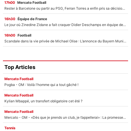
17h00
Mercato Football
Rester à Barcelone ou partir au PSG, Ferran Torres a enfin pris sa décision : La course contre la montre est lancée !
16h30
Équipe de France
Le jour où Zinedine Zidane a fait craquer Didier Deschamps en équipe de France : «Je m’en suis voulu», l’ancien sélectionneur a regretté son geste !
16h00
Football
Scandale dans la vie privée de Michael Olise : L’annonce du Bayern Munich sur son enfant caché
Top Articles
Mercato Football
Pogba - OM : Voilà l'homme qui a tout gâché !
Mercato Football
Kylian Mbappé, un transfert obligatoire cet été ?
Mercato Football
Mercato - OM - «Dès que je prends un club, je t’appellerai» : La promesse de Marcelino au moment de claquer la porte
Tennis