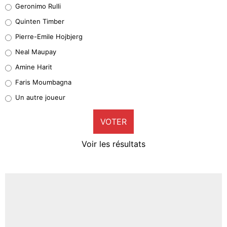
Leonardo Balerdi
Geronimo Rulli
32%
Quinten Timber
Geronimo Rulli
Pierre-Emile Hojbjerg
5%
Neal Maupay
Quinten Timber
Amine Harit
1%
Faris Moumbagna
Pierre-Emile Hojbjerg
Un autre joueur
9%
VOTER
Neal Maupay
4%
Voir les résultats
Amine Harit
3%
Faris Moumbagna
5%
Un autre joueur
5%