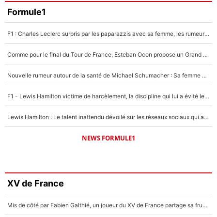
Formule1
F1 : Charles Leclerc surpris par les paparazzis avec sa femme, les rumeurs étaient vraies !
Comme pour le final du Tour de France, Esteban Ocon propose un Grand Prix de Formule 1 à Paris : «Autour de l’Arc de Triomphe, ce serait génial» !
Nouvelle rumeur autour de la santé de Michael Schumacher : Sa femme Corinna sort du silence
F1 - Lewis Hamilton victime de harcèlement, la discipline qui lui a évité le pire : «J'aurais probablement mal tourné»
Lewis Hamilton : Le talent inattendu dévoilé sur les réseaux sociaux qui a impressionné Kim Kardashian pendant leurs vacances en amoureux !
NEWS FORMULE1
XV de France
Mis de côté par Fabien Galthié, un joueur du XV de France partage sa frustration : «ils ne me l’ont pas dit tout de suite»