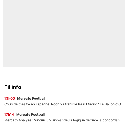
Fil info
18h00
Mercato Football
Coup de théâtre en Espagne, Rodri va trahir le Real Madrid : Le Ballon d'Or a choisi de signer au FC Barcelone !
17h14
Mercato Football
Mercato Analyse : Vincius Jr-Diomandé, la logique derrière la concordance des temps