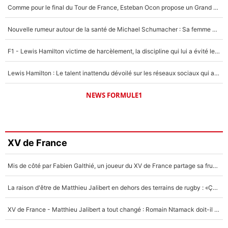
Comme pour le final du Tour de France, Esteban Ocon propose un Grand Prix de Formule 1 à Paris : «Autour de l’Arc de Triomphe, ce serait génial» !
Nouvelle rumeur autour de la santé de Michael Schumacher : Sa femme Corinna sort du silence
F1 - Lewis Hamilton victime de harcèlement, la discipline qui lui a évité le pire : «J'aurais probablement mal tourné»
Lewis Hamilton : Le talent inattendu dévoilé sur les réseaux sociaux qui a impressionné Kim Kardashian pendant leurs vacances en amoureux !
NEWS FORMULE1
XV de France
Mis de côté par Fabien Galthié, un joueur du XV de France partage sa frustration : «ils ne me l’ont pas dit tout de suite»
La raison d'être de Matthieu Jalibert en dehors des terrains de rugby : «Ça m'atteint autant que si tu touches à un membre de ma famille»
XV de France - Matthieu Jalibert a tout changé : Romain Ntamack doit-il s’inquiéter pour sa place à un an de la Coupe du monde ?