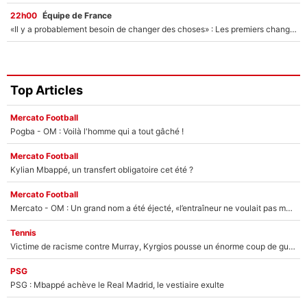
22h00
Équipe de France
«Il y a probablement besoin de changer des choses» : Les premiers changements de Zinedine Zidane en équipe de France sont révélés ?
Top Articles
Mercato Football
Pogba - OM : Voilà l'homme qui a tout gâché !
Mercato Football
Kylian Mbappé, un transfert obligatoire cet été ?
Mercato Football
Mercato - OM : Un grand nom a été éjecté, «l’entraîneur ne voulait pas me conserver»
Tennis
Victime de racisme contre Murray, Kyrgios pousse un énorme coup de gueule !
PSG
PSG : Mbappé achève le Real Madrid, le vestiaire exulte