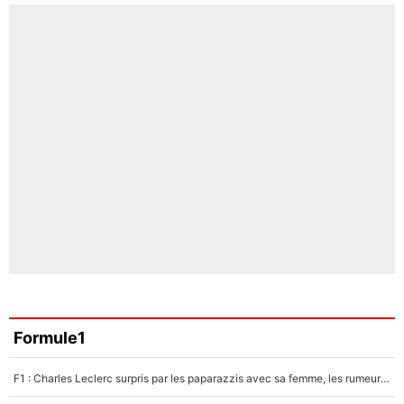
Formule1
F1 : Charles Leclerc surpris par les paparazzis avec sa femme, les rumeurs étaient vraies !