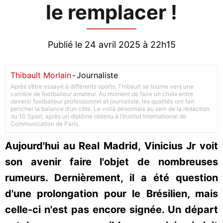
le remplacer !
Publié le 24 avril 2025 à 22h15
Thibault Morlain
-
Journaliste
Après s’être essayé à différents sports, Thibault se tourne vers une
carrière de footballeur amateur. Au moment de faire un choix entre
devenir footballeur professionnel et journaliste, les qualités ont fait
pencher la balance d’un côté. Le voilà désormais au sein de la rédaction
du 10 Sport, après un diplôme obtenu à l’Institut International de
Communication de Paris.
Aujourd'hui au Real Madrid, Vinicius Jr voit
son avenir faire l'objet de nombreuses
rumeurs. Dernièrement, il a été question
d'une prolongation pour le Brésilien, mais
celle-ci n'est pas encore signée. Un départ