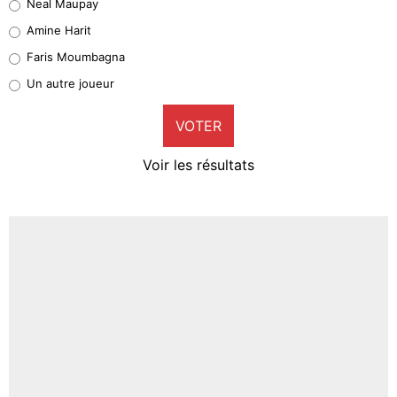
Neal Maupay
Quinten Timber
Amine Harit
1%
Faris Moumbagna
Pierre-Emile Hojbjerg
Un autre joueur
9%
VOTER
Neal Maupay
4%
Voir les résultats
Amine Harit
3%
Faris Moumbagna
4%
Un autre joueur
5%
1459 personnes ont participé aux votes.