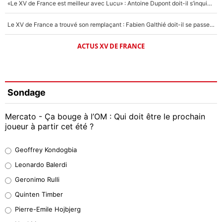
«Le XV de France est meilleur avec Lucu» : Antoine Dupont doit-il s’inquiéter pour sa place ?
Le XV de France a trouvé son remplaçant : Fabien Galthié doit-il se passer d'Antoine Dupont ?
ACTUS XV DE FRANCE
Sondage
Mercato - Ça bouge à l’OM : Qui doit être le prochain
joueur à partir cet été ?
Geoffrey Kondogbia
Geoffrey Kondogbia
38%
Leonardo Balerdi
Leonardo Balerdi
Geronimo Rulli
32%
Quinten Timber
Geronimo Rulli
Pierre-Emile Hojbjerg
4%