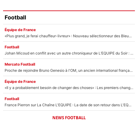
Football
Équipe de France
«Plus grand, je ferai chauffeur-livreur» : Nouveau sélectionneur des Bleus, Zinédine Zidane s’était imaginé un avenir très différent lorsqu'il était enfant
Football
Johan Micoud en conflit avec un autre chroniqueur de L’EQUIPE du Soir : «Pendant un moment, je ne les ai pas remis ensemble dans l'émission»
Mercato Football
Proche de rejoindre Bruno Genesio à l'OM, un ancien international français va finalement débarquer... sur RMC !
Équipe de France
«Il y a probablement besoin de changer des choses» : Les premiers changements de Zinedine Zidane en équipe de France sont révélés ?
Football
France Pierron sur La Chaîne L'EQUIPE : La date de son retour dans L'EQUIPE de Choc est connue... et c'était très attendu
NEWS FOOTBALL