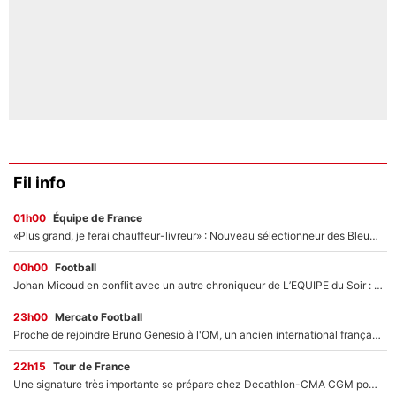
Fil info
01h00
Équipe de France
«Plus grand, je ferai chauffeur-livreur» : Nouveau sélectionneur des Bleus, Zinédine Zidane s’était imaginé un avenir très différent lorsqu'il était enfant
00h00
Football
Johan Micoud en conflit avec un autre chroniqueur de L’EQUIPE du Soir : «Pendant un moment, je ne les ai pas remis ensemble dans l'émission»
23h00
Mercato Football
Proche de rejoindre Bruno Genesio à l'OM, un ancien international français va finalement débarquer... sur RMC !
22h15
Tour de France
Une signature très importante se prépare chez Decathlon-CMA CGM pour aider Paul Seixas à gagner le Tour de France 2027