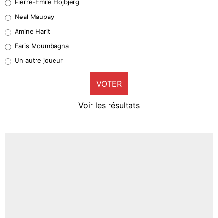
Pierre-Emile Hojbjerg
5%
Neal Maupay
Quinten Timber
Amine Harit
1%
Faris Moumbagna
Pierre-Emile Hojbjerg
Un autre joueur
9%
VOTER
Neal Maupay
4%
Voir les résultats
Amine Harit
3%
Faris Moumbagna
4%
Un autre joueur
5%
1668 personnes ont participé aux votes.