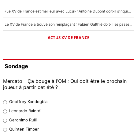
«Le XV de France est meilleur avec Lucu» : Antoine Dupont doit-il s’inquiéter pour sa place ?
Le XV de France a trouvé son remplaçant : Fabien Galthié doit-il se passer d'Antoine Dupont ?
ACTUS XV DE FRANCE
Sondage
Mercato - Ça bouge à l’OM : Qui doit être le prochain
joueur à partir cet été ?
Geoffrey Kondogbia
Geoffrey Kondogbia
38%
Leonardo Balerdi
Leonardo Balerdi
Geronimo Rulli
32%
Quinten Timber
Geronimo Rulli