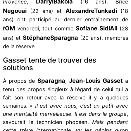
Darryl
Bakola
Provence
,
(16 ans), Brice
Negouai
Alexandre
Tunkadi
(22 ans) et
(18
ans) ont participé au dernier entraînement de
OM
Sofiane Sidi
Ali
l’
vendredi, tout comme
(28
Stéphane
Sparagna
ans) et
(29 ans), membres
de la réserve.
Gasset tente de trouver des
solutions
Sparagna
Jean-Louis Gasset
À propos de
,
a
tenu des propos élogieux à l’égard de celui qui a
fait son retour avec la réserve il y a quelques
semaines. «
Il est avec nous, c’est un petit avec
une mentalité merveilleuse. Il est dans le groupe
,
savourait le technicien phocéen.
Mais pendant
cette trêve internationale, vu les pépins qu’on