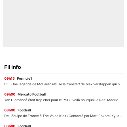
Fil info
09h15
Formule1
F1 - Une légende de McLaren refuse le transfert de Max Verstappen qui pourrait «faire des vagues» et plomber l'ambiance dans l'équipe
09h00
Mercato Football
Yan Diomandé était trop cher pour le PSG : Voilà pourquoi le Real Madrid a accepté de payer la somme record de 140M€ pour boucler son transfert !
08h00
Football
De l'équipe de France à The Voice Kids : Contacté par Matt Pokora, Kylian Mbappé a accepté de jouer un rôle inédit sur TF1 !
06h00
Football