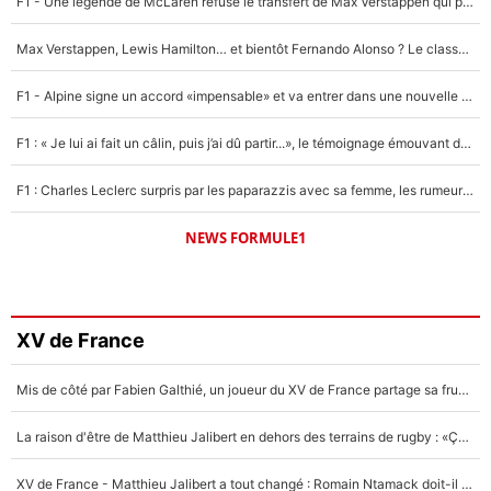
F1 - Une légende de McLaren refuse le transfert de Max Verstappen qui pourrait «faire des vagues» et plomber l'ambiance dans l'équipe
Max Verstappen, Lewis Hamilton… et bientôt Fernando Alonso ? Le classement des pilotes les mieux payés en Formule 1 risque de changer !
F1 - Alpine signe un accord «impensable» et va entrer dans une nouvelle dimension : Grande nouvelle pour Pierre Gasly !
F1 : « Je lui ai fait un câlin, puis j’ai dû partir...», le témoignage émouvant de Max Verstappen sur sa fille
F1 : Charles Leclerc surpris par les paparazzis avec sa femme, les rumeurs étaient vraies !
NEWS FORMULE1
XV de France
Mis de côté par Fabien Galthié, un joueur du XV de France partage sa frustration : «ils ne me l’ont pas dit tout de suite»
La raison d'être de Matthieu Jalibert en dehors des terrains de rugby : «Ça m'atteint autant que si tu touches à un membre de ma famille»
XV de France - Matthieu Jalibert a tout changé : Romain Ntamack doit-il s’inquiéter pour sa place à un an de la Coupe du monde ?