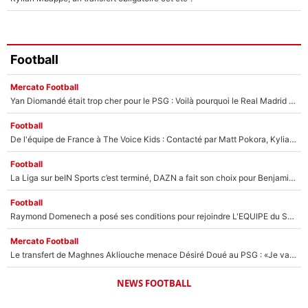
Football
Mercato Football
Yan Diomandé était trop cher pour le PSG : Voilà pourquoi le Real Madrid a accepté de payer la somme record de 140M€ pour boucler son transfert !
Football
De l'équipe de France à The Voice Kids : Contacté par Matt Pokora, Kylian Mbappé a accepté de jouer un rôle inédit sur TF1 !
Football
La Liga sur beIN Sports c’est terminé, DAZN a fait son choix pour Benjamin Da Silva et Omar Da Fonseca !
Football
Raymond Domenech a posé ses conditions pour rejoindre L'EQUIPE du Soir : Il refuse de faire l'émission avec un autre chroniqueur !
Mercato Football
Le transfert de Maghnes Akliouche menace Désiré Doué au PSG : «Je valide à 200%»
NEWS FOOTBALL