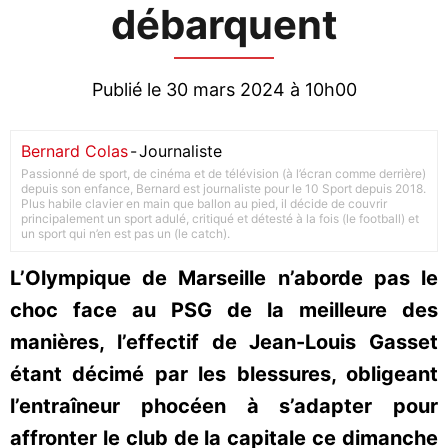
débarquent
Publié le 30 mars 2024 à 10h00
Bernard Colas
-
Journaliste
Passionné de sport, de cinéma et de télévision (à l’écran comme derrière)
depuis son enfance, Bernard est journaliste pour le 10 Sport depuis 2018.
Plus habile clavier en main que ballon au pied, il décide de couvrir
principalement un sport adulé, critiqué et détesté à la fois (le football) et
un sport qui n’en est pas un (le catch).
L’Olympique de Marseille n’aborde pas le
choc face au PSG de la meilleure des
manières, l’effectif de Jean-Louis Gasset
étant décimé par les blessures, obligeant
l’entraîneur phocéen à s’adapter pour
affronter le club de la capitale ce dimanche