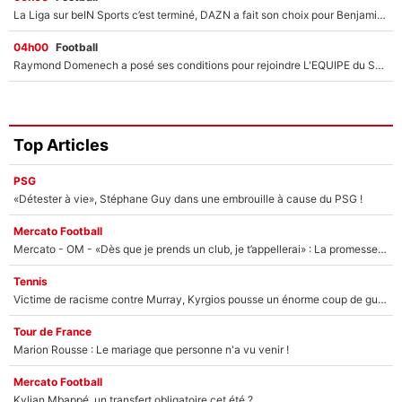
La Liga sur beIN Sports c’est terminé, DAZN a fait son choix pour Benjamin Da Silva et Omar Da Fonseca !
04h00
Football
Raymond Domenech a posé ses conditions pour rejoindre L'EQUIPE du Soir : Il refuse de faire l'émission avec un autre chroniqueur !
Top Articles
PSG
«Détester à vie», Stéphane Guy dans une embrouille à cause du PSG !
Mercato Football
Mercato - OM - «Dès que je prends un club, je t’appellerai» : La promesse de Marcelino au moment de claquer la porte
Tennis
Victime de racisme contre Murray, Kyrgios pousse un énorme coup de gueule !
Tour de France
Marion Rousse : Le mariage que personne n'a vu venir !
Mercato Football
Kylian Mbappé, un transfert obligatoire cet été ?