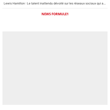
Lewis Hamilton : Le talent inattendu dévoilé sur les réseaux sociaux qui a impressionné Kim Kardashian pendant leurs vacances en amoureux !
NEWS FORMULE1