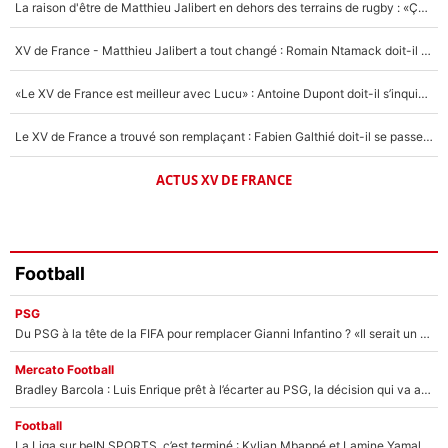
5%
La raison d'être de Matthieu Jalibert en dehors des terrains de rugby : «Ça m'atteint autant que si tu touches à un membre de ma famille»
1492 personnes ont participé aux votes.
XV de France - Matthieu Jalibert a tout changé : Romain Ntamack doit-il s’inquiéter pour sa place à un an de la Coupe du monde ?
«Le XV de France est meilleur avec Lucu» : Antoine Dupont doit-il s’inquiéter pour sa place ?
Le XV de France a trouvé son remplaçant : Fabien Galthié doit-il se passer d'Antoine Dupont ?
ACTUS XV DE FRANCE
Football
PSG
Du PSG à la tête de la FIFA pour remplacer Gianni Infantino ? «Il serait un mauvais président», le patron de la Liga s'attaque à Nasser Al-Khelaïfi !
Mercato Football
Bradley Barcola : Luis Enrique prêt à l’écarter au PSG, la décision qui va accélérer son transfert à Liverpool ?
Football
La Liga sur beIN SPORTS, c’est terminé : Kylian Mbappé et Lamine Yamal changent de chaîne, «le moment était venu d'ouvrir un nouveau chapitre»