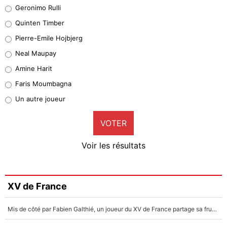
Leonardo Balerdi
Geronimo Rulli
32%
Quinten Timber
Geronimo Rulli
Pierre-Emile Hojbjerg
4%
Neal Maupay
Quinten Timber
Amine Harit
1%
Faris Moumbagna
Pierre-Emile Hojbjerg
Un autre joueur
9%
VOTER
Neal Maupay
4%
Voir les résultats
Amine Harit
3%
Faris Moumbagna
XV de France
4%
Mis de côté par Fabien Galthié, un joueur du XV de France partage sa frustration : «ils ne me l’ont pas dit tout de suite»
Un autre joueur