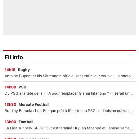
Fil info
14h15
Rugby
Antoine Dupont et Iris Mittenaere officialisent enfin leur couple : La photo qui enflamme les réseaux sociaux
14h00
PSG
Du PSG à la tête de la FIFA pour remplacer Gianni Infantino ? «Il serait un mauvais président», le patron de la Liga s'attaque à Nasser Al-Khelaïfi !
13h30
Mercato Football
Bradley Barcola : Luis Enrique prêt à l’écarter au PSG, la décision qui va accélérer son transfert à Liverpool ?
13h00
Football
La Liga sur beIN SPORTS, c’est terminé : Kylian Mbappé et Lamine Yamal changent de chaîne, «le moment était venu d'ouvrir un nouveau chapitre»