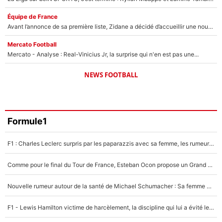
Équipe de France
Avant l’annonce de sa première liste, Zidane a décidé d’accueillir une nouvelle tête en équipe de France
Mercato Football
Mercato - Analyse : Real-Vinicius Jr, la surprise qui n'en est pas une...
NEWS FOOTBALL
Formule1
F1 : Charles Leclerc surpris par les paparazzis avec sa femme, les rumeurs étaient vraies !
Comme pour le final du Tour de France, Esteban Ocon propose un Grand Prix de Formule 1 à Paris : «Autour de l’Arc de Triomphe, ce serait génial» !
Nouvelle rumeur autour de la santé de Michael Schumacher : Sa femme Corinna sort du silence
F1 - Lewis Hamilton victime de harcèlement, la discipline qui lui a évité le pire : «J'aurais probablement mal tourné»