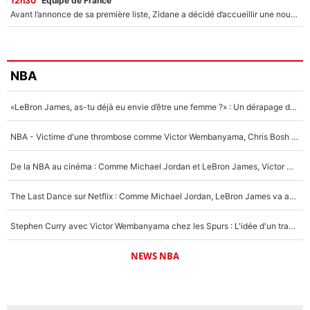
12h30
Équipe de France
Avant l’annonce de sa première liste, Zidane a décidé d’accueillir une nouvelle tête en équipe de France
NBA
«LeBron James, as-tu déjà eu envie d’être une femme ?» : Un dérapage de Donald Trump sur la superstar de la NBA refait surface
NBA - Victime d'une thrombose comme Victor Wembanyama, Chris Bosh prévient le Français des risques sur sa santé : «J’ai failli mourir sur le coup et j’ai été ramené à la vie»
De la NBA au cinéma : Comme Michael Jordan et LeBron James, Victor Wembanyama rêve d'une carrière d'acteur !
The Last Dance sur Netflix : Comme Michael Jordan, LeBron James va avoir le droit à sa série !
Stephen Curry avec Victor Wembanyama chez les Spurs : L'idée d'un trade historique est lancée en NBA !
NEWS NBA