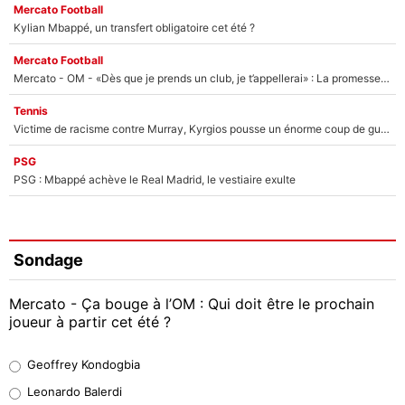
Mercato Football
Kylian Mbappé, un transfert obligatoire cet été ?
Mercato Football
Mercato - OM - «Dès que je prends un club, je t’appellerai» : La promesse de Marcelino au moment de claquer la porte
Tennis
Victime de racisme contre Murray, Kyrgios pousse un énorme coup de gueule !
PSG
PSG : Mbappé achève le Real Madrid, le vestiaire exulte
Sondage
Mercato - Ça bouge à l’OM : Qui doit être le prochain
joueur à partir cet été ?
Geoffrey Kondogbia
Geoffrey Kondogbia
38%
Leonardo Balerdi