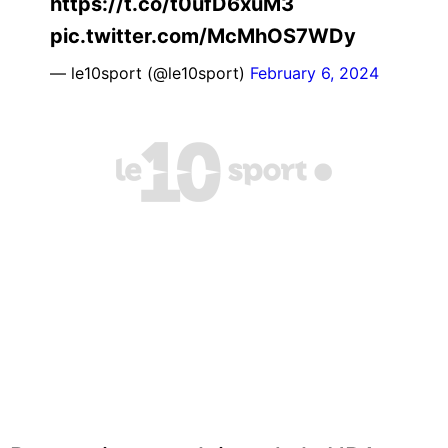
https://t.co/t0ufD6xuM3
pic.twitter.com/McMhOS7WDy
— le10sport (@le10sport)
February 6, 2024