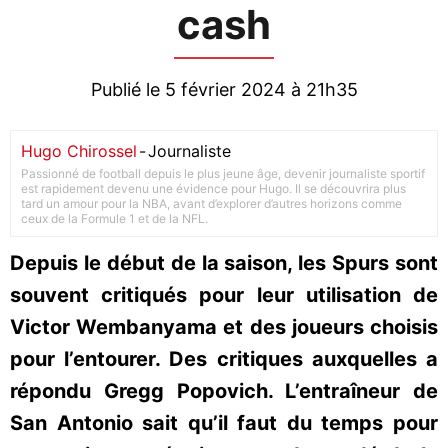
cash
Publié le 5 février 2024 à 21h35
Hugo Chirossel
-
Journaliste
Passionné de football depuis le plus jeune âge, devenir journaliste sportif
est rapidement devenu une évidence pour Hugo. Il se découvrira plus
tard un amour pour la NBA, avant d’explorer d’autres horizons comme
ceux de la Formule 1 et de la NFL.
Depuis le début de la saison, les Spurs sont
souvent critiqués pour leur utilisation de
Victor Wembanyama et des joueurs choisis
pour l’entourer. Des critiques auxquelles a
répondu Gregg Popovich. L’entraîneur de
San Antonio sait qu’il faut du temps pour