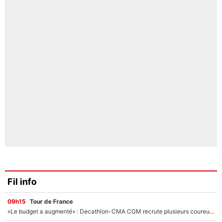
Fil info
09h15
Tour de France
«Le budget a augmenté» : Decathlon-CMA CGM recrute plusieurs coureurs pour offrir à Paul Seixas une équipe pour gagner le Tour de France 2027