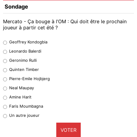
Sondage
Mercato - Ça bouge à l’OM : Qui doit être le prochain
joueur à partir cet été ?
Geoffrey Kondogbia
Geoffrey Kondogbia
38%
Leonardo Balerdi
Leonardo Balerdi
Geronimo Rulli
32%
Quinten Timber
Geronimo Rulli
Pierre-Emile Hojbjerg
5%
Neal Maupay
Quinten Timber
Amine Harit
1%
Faris Moumbagna
Pierre-Emile Hojbjerg
Un autre joueur
9%
VOTER
Neal Maupay