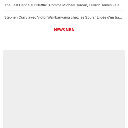
The Last Dance sur Netflix : Comme Michael Jordan, LeBron James va avoir le droit à sa série !
Stephen Curry avec Victor Wembanyama chez les Spurs : L'idée d'un trade historique est lancée en NBA !
NEWS NBA