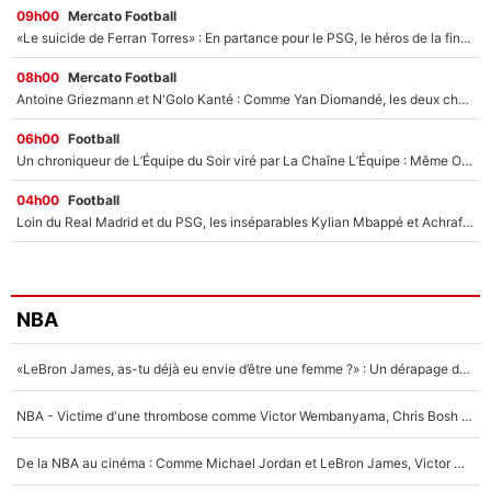
09h00
Mercato Football
«Le suicide de Ferran Torres» : En partance pour le PSG, le héros de la finale de la Coupe du monde s'attire les foudres de la presse espagnole !
08h00
Mercato Football
Antoine Griezmann et N'Golo Kanté : Comme Yan Diomandé, les deux champions du monde ont refusé de signer au PSG !
06h00
Football
Un chroniqueur de L’Équipe du Soir viré par La Chaîne L’Équipe : Même Olivier Ménard n’avait pas pu empêcher son départ, «je l’ai appris sur Twitter, je l’ai vécu assez mal»
04h00
Football
Loin du Real Madrid et du PSG, les inséparables Kylian Mbappé et Achraf Hakimi changent d'équipe le temps d'une journée !
NBA
«LeBron James, as-tu déjà eu envie d’être une femme ?» : Un dérapage de Donald Trump sur la superstar de la NBA refait surface
NBA - Victime d'une thrombose comme Victor Wembanyama, Chris Bosh prévient le Français des risques sur sa santé : «J’ai failli mourir sur le coup et j’ai été ramené à la vie»
De la NBA au cinéma : Comme Michael Jordan et LeBron James, Victor Wembanyama rêve d'une carrière d'acteur !