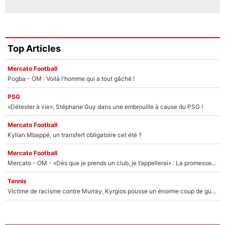
Top Articles
Mercato Football
Pogba - OM : Voilà l'homme qui a tout gâché !
PSG
«Détester à vie», Stéphane Guy dans une embrouille à cause du PSG !
Mercato Football
Kylian Mbappé, un transfert obligatoire cet été ?
Mercato Football
Mercato - OM - «Dès que je prends un club, je t’appellerai» : La promesse de Marcelino au moment de claquer la porte
Tennis
Victime de racisme contre Murray, Kyrgios pousse un énorme coup de gueule !