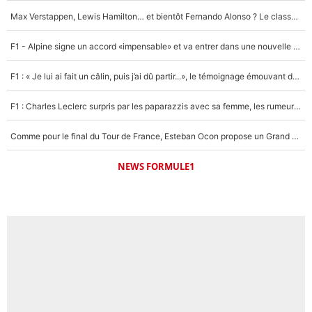
Max Verstappen, Lewis Hamilton… et bientôt Fernando Alonso ? Le classement des pilotes les mieux payés en Formule 1 risque de changer !
F1 - Alpine signe un accord «impensable» et va entrer dans une nouvelle dimension : Grande nouvelle pour Pierre Gasly !
F1 : « Je lui ai fait un câlin, puis j’ai dû partir...», le témoignage émouvant de Max Verstappen sur sa fille
F1 : Charles Leclerc surpris par les paparazzis avec sa femme, les rumeurs étaient vraies !
Comme pour le final du Tour de France, Esteban Ocon propose un Grand Prix de Formule 1 à Paris : «Autour de l’Arc de Triomphe, ce serait génial» !
NEWS FORMULE1