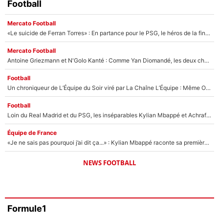
Football
Mercato Football
«Le suicide de Ferran Torres» : En partance pour le PSG, le héros de la finale de la Coupe du monde s'attire les foudres de la presse espagnole !
Mercato Football
Antoine Griezmann et N'Golo Kanté : Comme Yan Diomandé, les deux champions du monde ont refusé de signer au PSG !
Football
Un chroniqueur de L’Équipe du Soir viré par La Chaîne L’Équipe : Même Olivier Ménard n’avait pas pu empêcher son départ, «je l’ai appris sur Twitter, je l’ai vécu assez mal»
Football
Loin du Real Madrid et du PSG, les inséparables Kylian Mbappé et Achraf Hakimi changent d'équipe le temps d'une journée !
Équipe de France
«Je ne sais pas pourquoi j’ai dit ça...» : Kylian Mbappé raconte sa première rencontre avec Zinédine Zidane (et c’est très drôle)
NEWS FOOTBALL
Formule1