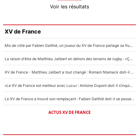
4%
Voir les résultats
Amine Harit
3%
Faris Moumbagna
XV de France
4%
Mis de côté par Fabien Galthié, un joueur du XV de France partage sa frustration : «ils ne me l’ont pas dit tout de suite»
Un autre joueur
5%
La raison d'être de Matthieu Jalibert en dehors des terrains de rugby : «Ça m'atteint autant que si tu touches à un membre de ma famille»
1630 personnes ont participé aux votes.
XV de France - Matthieu Jalibert a tout changé : Romain Ntamack doit-il s’inquiéter pour sa place à un an de la Coupe du monde ?
«Le XV de France est meilleur avec Lucu» : Antoine Dupont doit-il s’inquiéter pour sa place ?
Le XV de France a trouvé son remplaçant : Fabien Galthié doit-il se passer d'Antoine Dupont ?
ACTUS XV DE FRANCE