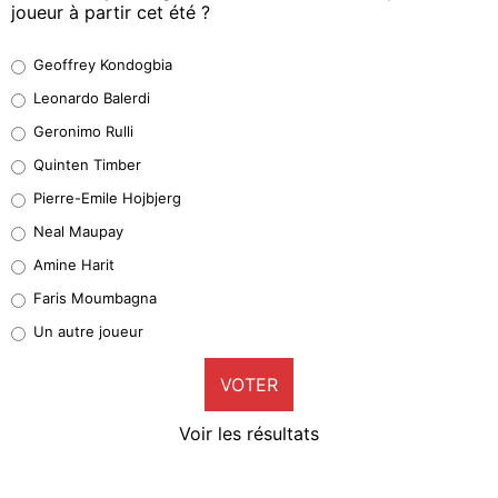
joueur à partir cet été ?
Geoffrey Kondogbia
Geoffrey Kondogbia
38%
Leonardo Balerdi
Leonardo Balerdi
Geronimo Rulli
32%
Quinten Timber
Geronimo Rulli
Pierre-Emile Hojbjerg
4%
Neal Maupay
Quinten Timber
Amine Harit
1%
Faris Moumbagna
Pierre-Emile Hojbjerg
Un autre joueur
9%
VOTER
Neal Maupay
4%
Voir les résultats
Amine Harit
3%