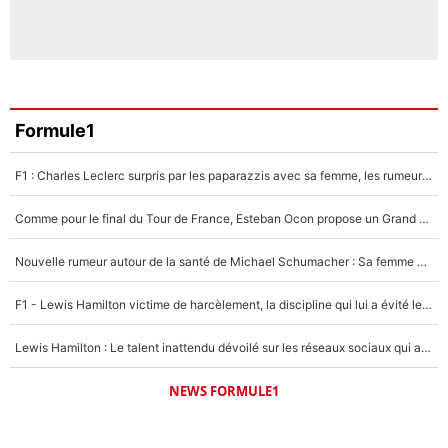
Formule1
F1 : Charles Leclerc surpris par les paparazzis avec sa femme, les rumeurs étaient vraies !
Comme pour le final du Tour de France, Esteban Ocon propose un Grand Prix de Formule 1 à Paris : «Autour de l’Arc de Triomphe, ce serait génial» !
Nouvelle rumeur autour de la santé de Michael Schumacher : Sa femme Corinna sort du silence
F1 - Lewis Hamilton victime de harcèlement, la discipline qui lui a évité le pire : «J'aurais probablement mal tourné»
Lewis Hamilton : Le talent inattendu dévoilé sur les réseaux sociaux qui a impressionné Kim Kardashian pendant leurs vacances en amoureux !
NEWS FORMULE1