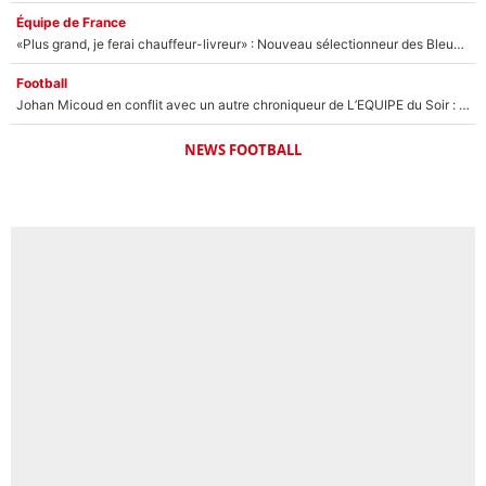
Équipe de France
«Plus grand, je ferai chauffeur-livreur» : Nouveau sélectionneur des Bleus, Zinédine Zidane s’était imaginé un avenir très différent lorsqu'il était enfant
Football
Johan Micoud en conflit avec un autre chroniqueur de L’EQUIPE du Soir : «Pendant un moment, je ne les ai pas remis ensemble dans l'émission»
NEWS FOOTBALL