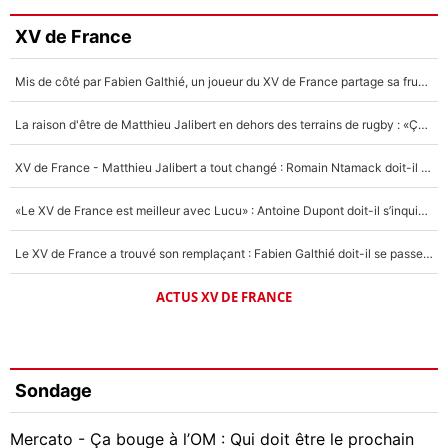
XV de France
Mis de côté par Fabien Galthié, un joueur du XV de France partage sa frustration : «ils ne me l’ont pas dit tout de suite»
La raison d'être de Matthieu Jalibert en dehors des terrains de rugby : «Ça m'atteint autant que si tu touches à un membre de ma famille»
XV de France - Matthieu Jalibert a tout changé : Romain Ntamack doit-il s’inquiéter pour sa place à un an de la Coupe du monde ?
«Le XV de France est meilleur avec Lucu» : Antoine Dupont doit-il s’inquiéter pour sa place ?
Le XV de France a trouvé son remplaçant : Fabien Galthié doit-il se passer d'Antoine Dupont ?
ACTUS XV DE FRANCE
Sondage
Mercato - Ça bouge à l’OM : Qui doit être le prochain