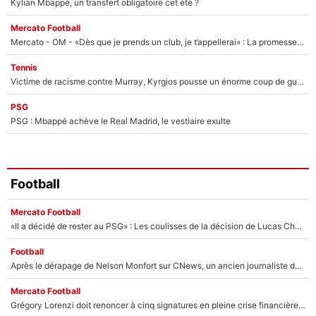
Kylian Mbappé, un transfert obligatoire cet été ?
Mercato Football
Mercato - OM - «Dès que je prends un club, je t’appellerai» : La promesse de Marcelino au moment de claquer la porte
Tennis
Victime de racisme contre Murray, Kyrgios pousse un énorme coup de gueule !
PSG
PSG : Mbappé achève le Real Madrid, le vestiaire exulte
Football
Mercato Football
«Il a décidé de rester au PSG» : Les coulisses de la décision de Lucas Chevalier pour son transfert
Football
Après le dérapage de Nelson Monfort sur CNews, un ancien journaliste de France Télévisions relance la polémique sur les incendies en Gironde
Mercato Football
Grégory Lorenzi doit renoncer à cinq signatures en pleine crise financière : L’IA propose sept noms à l’OM pour un mercato réussi... à seulement 5M€ !