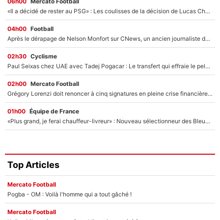
06h00
Mercato Football
«Il a décidé de rester au PSG» : Les coulisses de la décision de Lucas Chevalier pour son transfert
04h00
Football
Après le dérapage de Nelson Monfort sur CNews, un ancien journaliste de France Télévisions relance la polémique sur les incendies en Gironde
02h30
Cyclisme
Paul Seixas chez UAE avec Tadej Pogacar : Le transfert qui effraie le peloton, «c’est la pire des choses qui puisse arriver»
02h00
Mercato Football
Grégory Lorenzi doit renoncer à cinq signatures en pleine crise financière : L’IA propose sept noms à l’OM pour un mercato réussi... à seulement 5M€ !
01h00
Équipe de France
«Plus grand, je ferai chauffeur-livreur» : Nouveau sélectionneur des Bleus, Zinédine Zidane s’était imaginé un avenir très différent lorsqu'il était enfant
Top Articles
Mercato Football
Pogba - OM : Voilà l'homme qui a tout gâché !
Mercato Football