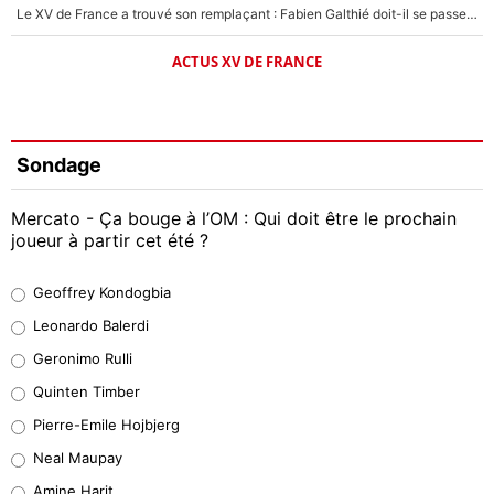
Le XV de France a trouvé son remplaçant : Fabien Galthié doit-il se passer d'Antoine Dupont ?
ACTUS XV DE FRANCE
Sondage
Mercato - Ça bouge à l’OM : Qui doit être le prochain
joueur à partir cet été ?
Geoffrey Kondogbia
Geoffrey Kondogbia
38%
Leonardo Balerdi
Leonardo Balerdi
Geronimo Rulli
32%
Quinten Timber
Geronimo Rulli
Pierre-Emile Hojbjerg
5%
Neal Maupay
Quinten Timber
Amine Harit