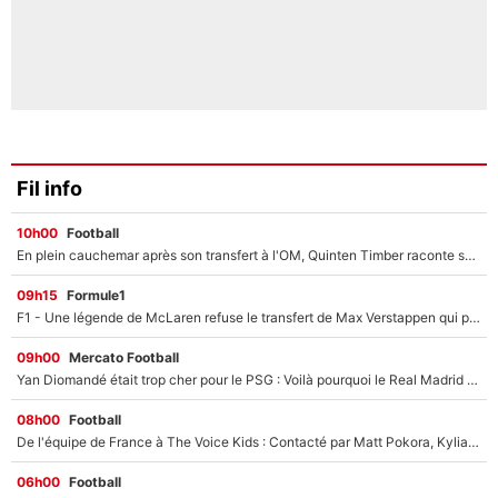
Fil info
10h00
Football
En plein cauchemar après son transfert à l'OM, Quinten Timber raconte ses doutes après sa signature à Marseille
09h15
Formule1
F1 - Une légende de McLaren refuse le transfert de Max Verstappen qui pourrait «faire des vagues» et plomber l'ambiance dans l'équipe
09h00
Mercato Football
Yan Diomandé était trop cher pour le PSG : Voilà pourquoi le Real Madrid a accepté de payer la somme record de 140M€ pour boucler son transfert !
08h00
Football
De l'équipe de France à The Voice Kids : Contacté par Matt Pokora, Kylian Mbappé a accepté de jouer un rôle inédit sur TF1 !
06h00
Football