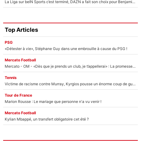
La Liga sur beIN Sports c’est terminé, DAZN a fait son choix pour Benjamin Da Silva et Omar Da Fonseca !
Top Articles
PSG
«Détester à vie», Stéphane Guy dans une embrouille à cause du PSG !
Mercato Football
Mercato - OM - «Dès que je prends un club, je t’appellerai» : La promesse de Marcelino au moment de claquer la porte
Tennis
Victime de racisme contre Murray, Kyrgios pousse un énorme coup de gueule !
Tour de France
Marion Rousse : Le mariage que personne n'a vu venir !
Mercato Football
Kylian Mbappé, un transfert obligatoire cet été ?