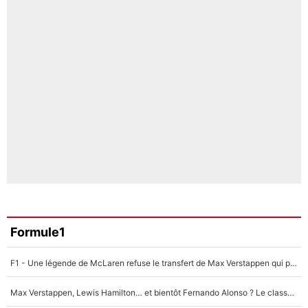
Formule1
F1 - Une légende de McLaren refuse le transfert de Max Verstappen qui pourrait «faire des vagues» et plomber l'ambiance dans l'équipe
Max Verstappen, Lewis Hamilton… et bientôt Fernando Alonso ? Le classement des pilotes les mieux payés en Formule 1 risque de changer !