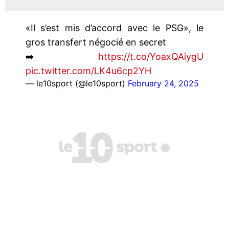
«Il s’est mis d’accord avec le PSG», le
gros transfert négocié en secret
➡️
https://t.co/YoaxQAiygU
pic.twitter.com/LK4u6cp2YH
— le10sport (@le10sport)
February 24, 2025