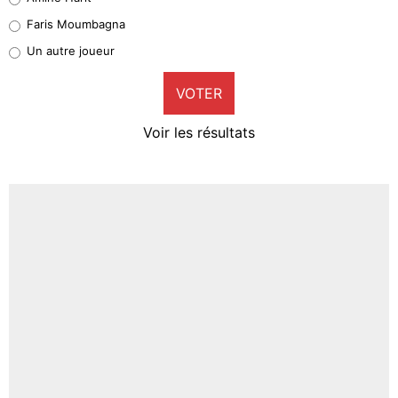
1%
Faris Moumbagna
Pierre-Emile Hojbjerg
Un autre joueur
9%
VOTER
Neal Maupay
4%
Voir les résultats
Amine Harit
3%
Faris Moumbagna
4%
Un autre joueur
5%
1670 personnes ont participé aux votes.