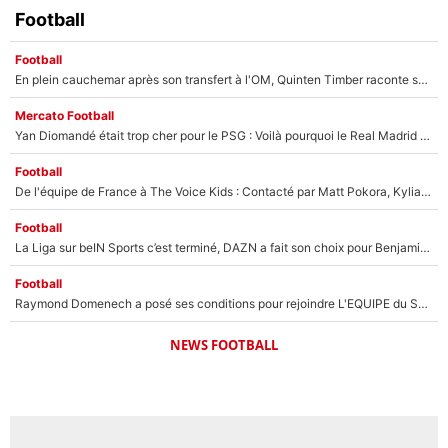
Football
Football
En plein cauchemar après son transfert à l'OM, Quinten Timber raconte ses doutes après sa signature à Marseille
Mercato Football
Yan Diomandé était trop cher pour le PSG : Voilà pourquoi le Real Madrid a accepté de payer la somme record de 140M€ pour boucler son transfert !
Football
De l'équipe de France à The Voice Kids : Contacté par Matt Pokora, Kylian Mbappé a accepté de jouer un rôle inédit sur TF1 !
Football
La Liga sur beIN Sports c’est terminé, DAZN a fait son choix pour Benjamin Da Silva et Omar Da Fonseca !
Football
Raymond Domenech a posé ses conditions pour rejoindre L'EQUIPE du Soir : Il refuse de faire l'émission avec un autre chroniqueur !
NEWS FOOTBALL