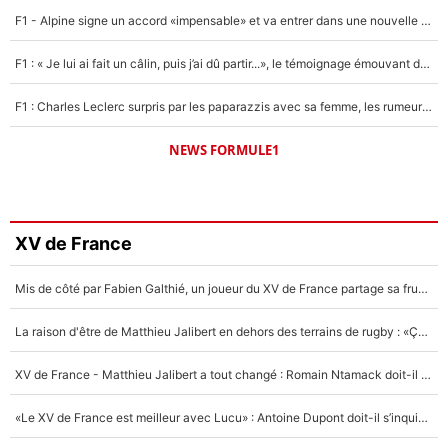
F1 - Alpine signe un accord «impensable» et va entrer dans une nouvelle dimension : Grande nouvelle pour Pierre Gasly !
F1 : « Je lui ai fait un câlin, puis j’ai dû partir...», le témoignage émouvant de Max Verstappen sur sa fille
F1 : Charles Leclerc surpris par les paparazzis avec sa femme, les rumeurs étaient vraies !
NEWS FORMULE1
XV de France
Mis de côté par Fabien Galthié, un joueur du XV de France partage sa frustration : «ils ne me l’ont pas dit tout de suite»
La raison d'être de Matthieu Jalibert en dehors des terrains de rugby : «Ça m'atteint autant que si tu touches à un membre de ma famille»
XV de France - Matthieu Jalibert a tout changé : Romain Ntamack doit-il s’inquiéter pour sa place à un an de la Coupe du monde ?
«Le XV de France est meilleur avec Lucu» : Antoine Dupont doit-il s’inquiéter pour sa place ?