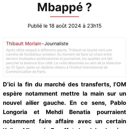
Mbappé ?
Publié le 18 août 2024 à 23h15
Thibault Morlain
-
Journaliste
Après s’être essayé à différents sports, Thibault se tourne vers une
carrière de footballeur amateur. Au moment de faire un choix entre
devenir footballeur professionnel et journaliste, les qualités ont fait
pencher la balance d’un côté. Le voilà désormais au sein de la rédaction
du 10 Sport, après un diplôme obtenu à l’Institut International de
Communication de Paris.
D’ici la fin du marché des transferts, l’OM
espère notamment mettre la main sur un
nouvel ailier gauche. En ce sens, Pablo
Longoria et Mehdi Benatia pourraient
notamment faire affaire avec un certain