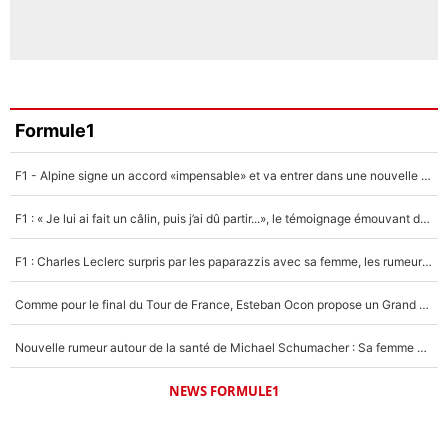
Formule1
F1 - Alpine signe un accord «impensable» et va entrer dans une nouvelle dimension : Grande nouvelle pour Pierre Gasly !
F1 : « Je lui ai fait un câlin, puis j’ai dû partir...», le témoignage émouvant de Max Verstappen sur sa fille
F1 : Charles Leclerc surpris par les paparazzis avec sa femme, les rumeurs étaient vraies !
Comme pour le final du Tour de France, Esteban Ocon propose un Grand Prix de Formule 1 à Paris : «Autour de l’Arc de Triomphe, ce serait génial» !
Nouvelle rumeur autour de la santé de Michael Schumacher : Sa femme Corinna sort du silence
NEWS FORMULE1