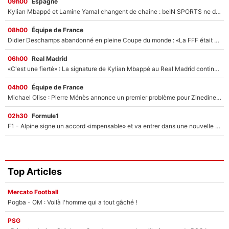
09h00
Espagne
Kylian Mbappé et Lamine Yamal changent de chaîne : beIN SPORTS ne digère pas cette décision historique et prédit un fiasco pour la Liga
08h00
Équipe de France
Didier Deschamps abandonné en pleine Coupe du monde : «La FFF était déjà passée à Zinedine Zidane»
06h00
Real Madrid
«C'est une fierté» : La signature de Kylian Mbappé au Real Madrid continue de régaler l'Espagne
04h00
Équipe de France
Michael Olise : Pierre Ménès annonce un premier problème pour Zinedine Zidane en équipe de France
02h30
Formule1
F1 - Alpine signe un accord «impensable» et va entrer dans une nouvelle dimension : Grande nouvelle pour Pierre Gasly !
Top Articles
Mercato Football
Pogba - OM : Voilà l'homme qui a tout gâché !
PSG