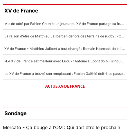
XV de France
Mis de côté par Fabien Galthié, un joueur du XV de France partage sa frustration : «ils ne me l’ont pas dit tout de suite»
La raison d'être de Matthieu Jalibert en dehors des terrains de rugby : «Ça m'atteint autant que si tu touches à un membre de ma famille»
XV de France - Matthieu Jalibert a tout changé : Romain Ntamack doit-il s’inquiéter pour sa place à un an de la Coupe du monde ?
«Le XV de France est meilleur avec Lucu» : Antoine Dupont doit-il s’inquiéter pour sa place ?
Le XV de France a trouvé son remplaçant : Fabien Galthié doit-il se passer d'Antoine Dupont ?
ACTUS XV DE FRANCE
Sondage
Mercato - Ça bouge à l’OM : Qui doit être le prochain