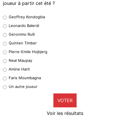
joueur à partir cet été ?
Geoffrey Kondogbia
Geoffrey Kondogbia
38%
Leonardo Balerdi
Leonardo Balerdi
Geronimo Rulli
32%
Quinten Timber
Geronimo Rulli
Pierre-Emile Hojbjerg
5%
Neal Maupay
Quinten Timber
Amine Harit
1%
Faris Moumbagna
Pierre-Emile Hojbjerg
Un autre joueur
9%
VOTER
Neal Maupay
4%
Voir les résultats
Amine Harit
3%