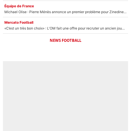
Équipe de France
Michael Olise : Pierre Ménès annonce un premier problème pour Zinedine Zidane en équipe de France
Mercato Football
«C’est un très bon choix» : L'OM fait une offre pour recruter un ancien joueur du PSG... et c'est validé dans l'After Foot !
NEWS FOOTBALL