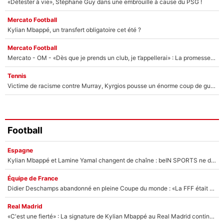
«Détester à vie», Stéphane Guy dans une embrouille à cause du PSG !
Mercato Football
Kylian Mbappé, un transfert obligatoire cet été ?
Mercato Football
Mercato - OM - «Dès que je prends un club, je t’appellerai» : La promesse de Marcelino au moment de claquer la porte
Tennis
Victime de racisme contre Murray, Kyrgios pousse un énorme coup de gueule !
Football
Espagne
Kylian Mbappé et Lamine Yamal changent de chaîne : beIN SPORTS ne digère pas cette décision historique et prédit un fiasco pour la Liga
Équipe de France
Didier Deschamps abandonné en pleine Coupe du monde : «La FFF était déjà passée à Zinedine Zidane»
Real Madrid
«C'est une fierté» : La signature de Kylian Mbappé au Real Madrid continue de régaler l'Espagne