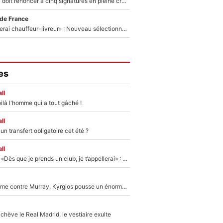
Grégory Lorenzi doit renoncer à cinq signatures en pleine crise financière : L’IA propose sept noms à l’OM pour un mercato réussi... à seulement 5M€ !
 de France
«Plus grand, je ferai chauffeur-livreur» : Nouveau sélectionneur des Bleus, Zinédine Zidane s’était imaginé un avenir très différent lorsqu'il était enfant
es
ll
ilà l'homme qui a tout gâché !
ll
n transfert obligatoire cet été ?
ll
Mercato - OM - «Dès que je prends un club, je t’appellerai» : La promesse de Marcelino au moment de claquer la porte
Victime de racisme contre Murray, Kyrgios pousse un énorme coup de gueule !
hève le Real Madrid, le vestiaire exulte