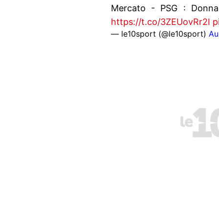
Mercato - PSG : Donna
https://t.co/3ZEUovRr2I
p
— le10sport (@le10sport)
Au