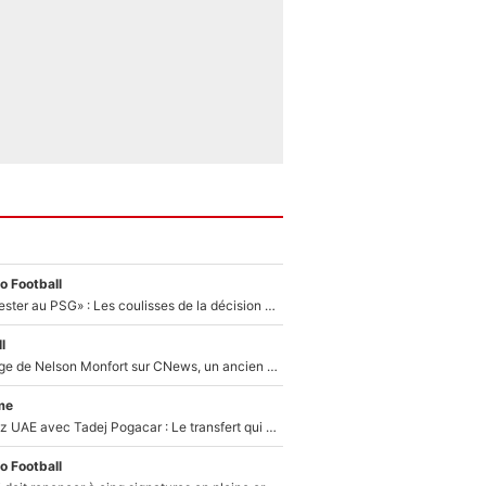
o Football
«Il a décidé de rester au PSG» : Les coulisses de la décision de Lucas Chevalier pour son transfert
l
Après le dérapage de Nelson Monfort sur CNews, un ancien journaliste de France Télévisions relance la polémique sur les incendies en Gironde
me
Paul Seixas chez UAE avec Tadej Pogacar : Le transfert qui effraie le peloton, «c’est la pire des choses qui puisse arriver»
o Football