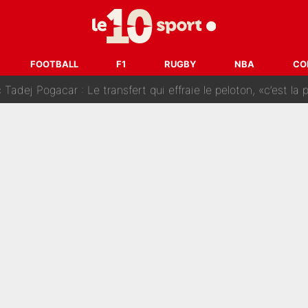
SG» : Les coulisses de la décision de Lucas Chevalier pour s
fort sur CNews, un ancien journaliste de France Télévisions relance la 
FOOTBALL
F1
RUGBY
NBA
CO
dej Pogacar : Le transfert qui effraie le peloton, «c’est la 
nq signatures en pleine crise financière : L’IA propose sept noms à l’OM po
reur» : Nouveau sélectionneur des Bleus, Zinédine Zidane s’était imaginé un av