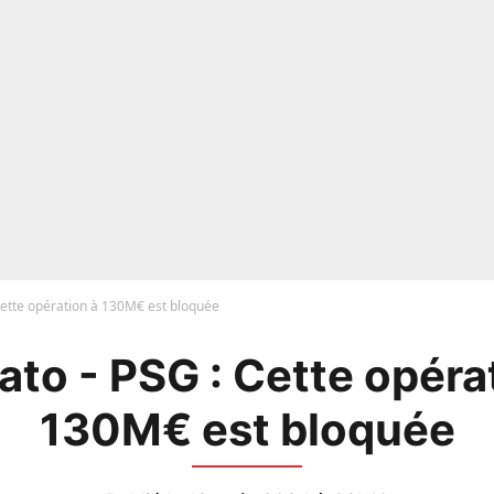
Cette opération à 130M€ est bloquée
to - PSG : Cette opéra
130M€ est bloquée