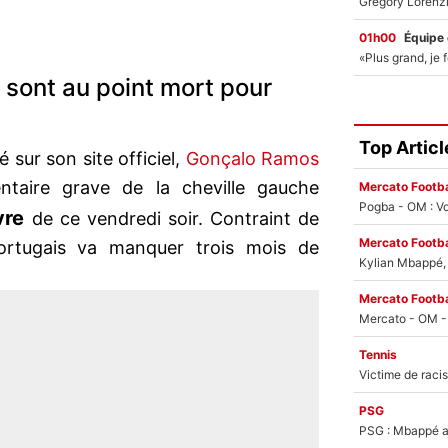
01h00
Équipe
 sont au point mort pour
Top Articl
sur son site officiel,
Gonçalo Ramos
entaire grave de la cheville gauche
Mercato Footba
Pogba - OM : Vo
vre
de ce vendredi soir. Contraint de
Mercato Footba
portugais va manquer trois mois de
Kylian Mbappé, u
Mercato Footba
Tennis
PSG
PSG : Mbappé ac