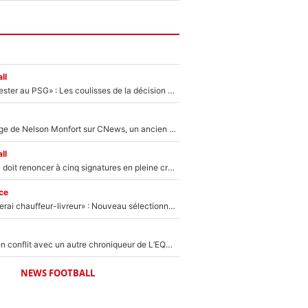
ll
«Il a décidé de rester au PSG» : Les coulisses de la décision de Lucas Chevalier pour son transfert
Après le dérapage de Nelson Monfort sur CNews, un ancien journaliste de France Télévisions relance la polémique sur les incendies en Gironde
ll
Grégory Lorenzi doit renoncer à cinq signatures en pleine crise financière : L’IA propose sept noms à l’OM pour un mercato réussi... à seulement 5M€ !
ce
«Plus grand, je ferai chauffeur-livreur» : Nouveau sélectionneur des Bleus, Zinédine Zidane s’était imaginé un avenir très différent lorsqu'il était enfant
Johan Micoud en conflit avec un autre chroniqueur de L’EQUIPE du Soir : «Pendant un moment, je ne les ai pas remis ensemble dans l'émission»
NEWS FOOTBALL