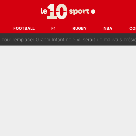
 : La photo qui met fin au transfert de l’été !
naere officialisent enfin leur couple : La photo qui enflamme 
FOOTBALL
F1
RUGBY
NBA
CO
emplacer Gianni Infantino ? «Il serait un mauvais président», le patron de
ue prêt à l’écarter au PSG, la décision qui va accélérer son tr
erminé : Kylian Mbappé et Lamine Yamal changent de chaîne, «le moment é