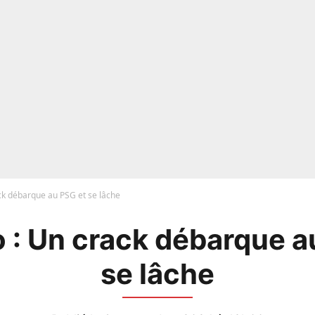
ck débarque au PSG et se lâche
 : Un crack débarque a
se lâche