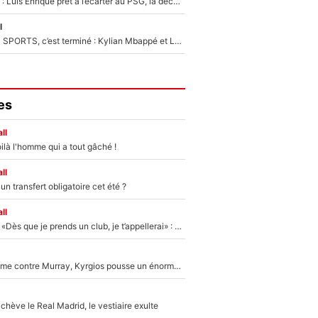
Bradley Barcola : Luis Enrique prêt à l’écarter au PSG, la décision qui va accélérer son transfert à Liverpool ?
l
La Liga sur beIN SPORTS, c’est terminé : Kylian Mbappé et Lamine Yamal changent de chaîne, «le moment était venu d'ouvrir un nouveau chapitre»
es
ll
ilà l'homme qui a tout gâché !
ll
n transfert obligatoire cet été ?
ll
Mercato - OM - «Dès que je prends un club, je t’appellerai» : La promesse de Marcelino au moment de claquer la porte
Victime de racisme contre Murray, Kyrgios pousse un énorme coup de gueule !
hève le Real Madrid, le vestiaire exulte