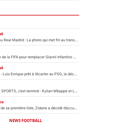
ll
Yan Diomandé au Real Madrid : La photo qui met fin au transfert de l’été !
Du PSG à la tête de la FIFA pour remplacer Gianni Infantino ? «Il serait un mauvais président», le patron de la Liga s'attaque à Nasser Al-Khelaïfi !
ll
Bradley Barcola : Luis Enrique prêt à l’écarter au PSG, la décision qui va accélérer son transfert à Liverpool ?
La Liga sur beIN SPORTS, c’est terminé : Kylian Mbappé et Lamine Yamal changent de chaîne, «le moment était venu d'ouvrir un nouveau chapitre»
ce
Avant l’annonce de sa première liste, Zidane a décidé d’accueillir une nouvelle tête en équipe de France
NEWS FOOTBALL