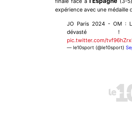
l’Espagne
finale face à
(3-5
expérience avec une médaille d
JO Paris 2024 - OM : La
dévast
pic.twitter.com/tvf96hZr
— le10sport (@le10sport)
Se