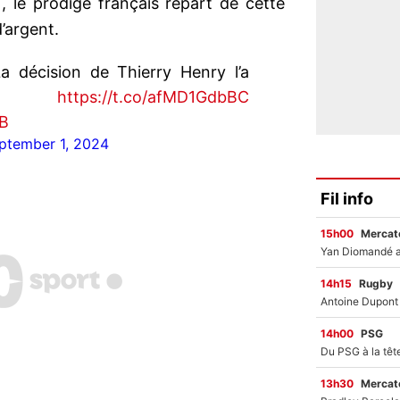
), le prodige français repart de cette
’argent.
 décision de Thierry Henry l’a
é !
https://t.co/afMD1GdbBC
xB
ptember 1, 2024
Fil info
15h00
Mercato
14h15
Rugby
14h00
PSG
13h30
Mercato