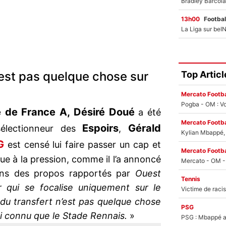
13h00
Footbal
Top Articl
’est pas quelque chose sur
Mercato Footba
Pogba - OM : Vo
 de France A,
Désiré Doué
a été
Mercato Footba
Espoirs
Gérald
électionneur des
,
Kylian Mbappé, u
G
est censé lui faire passer un cap et
Mercato Footba
ue à la pression, comme il l’a annoncé
ns des propos rapportés par
Ouest
Tennis
 qui se focalise uniquement sur le
x du transfert n’est pas quelque chose
PSG
’ai connu que le Stade Rennais.
»
PSG : Mbappé ac