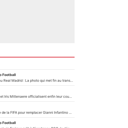
 Football
Yan Diomandé au Real Madrid : La photo qui met fin au transfert de l’été !
Antoine Dupont et Iris Mittenaere officialisent enfin leur couple : La photo qui enflamme les réseaux sociaux
Du PSG à la tête de la FIFA pour remplacer Gianni Infantino ? «Il serait un mauvais président», le patron de la Liga s'attaque à Nasser Al-Khelaïfi !
 Football