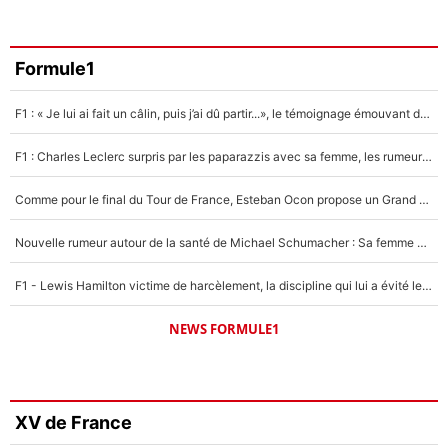
Formule1
F1 : « Je lui ai fait un câlin, puis j’ai dû partir...», le témoignage émouvant de Max Verstappen sur sa fille
F1 : Charles Leclerc surpris par les paparazzis avec sa femme, les rumeurs étaient vraies !
Comme pour le final du Tour de France, Esteban Ocon propose un Grand Prix de Formule 1 à Paris : «Autour de l’Arc de Triomphe, ce serait génial» !
Nouvelle rumeur autour de la santé de Michael Schumacher : Sa femme Corinna sort du silence
F1 - Lewis Hamilton victime de harcèlement, la discipline qui lui a évité le pire : «J'aurais probablement mal tourné»
NEWS FORMULE1
XV de France