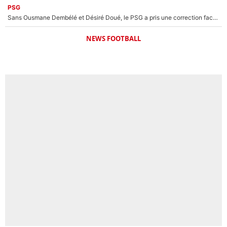
PSG
Sans Ousmane Dembélé et Désiré Doué, le PSG a pris une correction face à Majorque : Luis Enrique attend avec impatience des renforts !
NEWS FOOTBALL