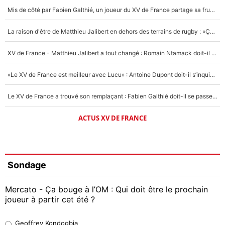
Mis de côté par Fabien Galthié, un joueur du XV de France partage sa frustration : «ils ne me l’ont pas dit tout de suite»
La raison d'être de Matthieu Jalibert en dehors des terrains de rugby : «Ça m'atteint autant que si tu touches à un membre de ma famille»
XV de France - Matthieu Jalibert a tout changé : Romain Ntamack doit-il s’inquiéter pour sa place à un an de la Coupe du monde ?
«Le XV de France est meilleur avec Lucu» : Antoine Dupont doit-il s’inquiéter pour sa place ?
Le XV de France a trouvé son remplaçant : Fabien Galthié doit-il se passer d'Antoine Dupont ?
ACTUS XV DE FRANCE
Sondage
Mercato - Ça bouge à l’OM : Qui doit être le prochain
joueur à partir cet été ?
Geoffrey Kondogbia
Geoffrey Kondogbia