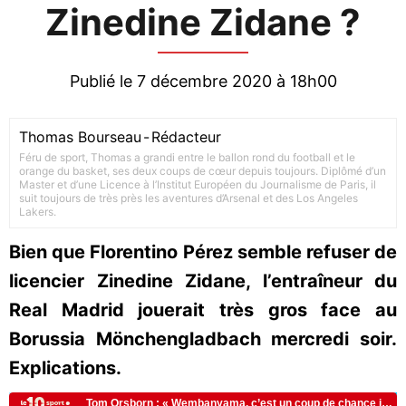
Zinedine Zidane ?
Publié le 7 décembre 2020 à 18h00
Thomas Bourseau
-
Rédacteur
Féru de sport, Thomas a grandi entre le ballon rond du football et le
orange du basket, ses deux coups de cœur depuis toujours. Diplômé d’un
Master et d’une Licence à l’Institut Européen du Journalisme de Paris, il
suit toujours de très près les aventures d’Arsenal et des Los Angeles
Lakers.
Bien que Florentino Pérez semble refuser de
licencier Zinedine Zidane, l’entraîneur du
Real Madrid jouerait très gros face au
Borussia Mönchengladbach mercredi soir.
Explications.