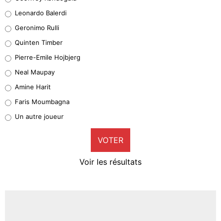
38%
Leonardo Balerdi
Leonardo Balerdi
Geronimo Rulli
32%
Quinten Timber
Geronimo Rulli
Pierre-Emile Hojbjerg
5%
Neal Maupay
Quinten Timber
Amine Harit
1%
Faris Moumbagna
Pierre-Emile Hojbjerg
Un autre joueur
9%
VOTER
Neal Maupay
4%
Voir les résultats
Amine Harit
3%
Faris Moumbagna
5%