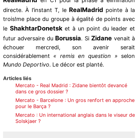
en C1 pour la phase à élimination
Real
Madrid
directe. À l’instant T, le
pointe à la
trois!me place du groupe à égalité de points avec
Shakhtar
Donetsk
le
et à un point du leader et
Borussia
Zidane
futur adversaire du
. Si
venait à
échouer mercredi, son avenir serait
considérablement
« remis en question »
selon
Mundo Deportivo
. Le décor est planté.
Articles liés
Mercato - Real Madrid : Zidane bientôt devancé
dans ce gros dossier ?
Mercato - Barcelone : Un gros renfort en approche
pour le Barça ?
Mercato : Un international anglais dans le viseur de
Solskjaer ?