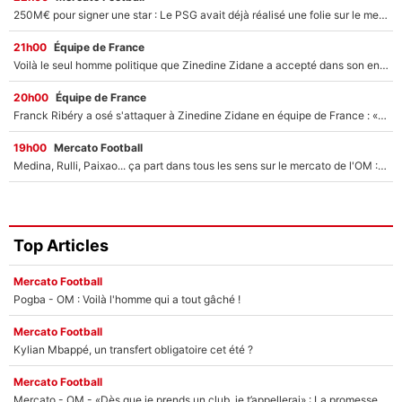
250M€ pour signer une star : Le PSG avait déjà réalisé une folie sur le mercato bien avant Neymar !
21h00
Équipe de France
Voilà le seul homme politique que Zinedine Zidane a accepté dans son entourage : «Je garde un très bon souvenir de lui»
20h00
Équipe de France
Franck Ribéry a osé s'attaquer à Zinedine Zidane en équipe de France : «Je n'aurais jamais fait ça»
19h00
Mercato Football
Medina, Rulli, Paixao... ça part dans tous les sens sur le mercato de l'OM : Frank McCourt va enfin récupérer l'argent qu'il attend ?
Top Articles
Mercato Football
Pogba - OM : Voilà l'homme qui a tout gâché !
Mercato Football
Kylian Mbappé, un transfert obligatoire cet été ?
Mercato Football
Mercato - OM - «Dès que je prends un club, je t’appellerai» : La promesse de Marcelino au moment de claquer la porte