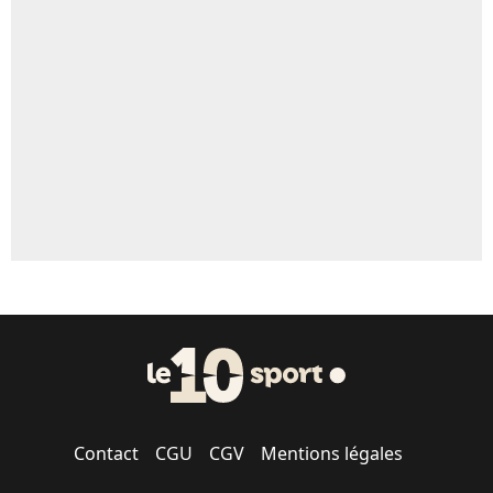
Un autre joueur
5%
1529 personnes ont participé aux votes.
Contact
CGU
CGV
Mentions légales