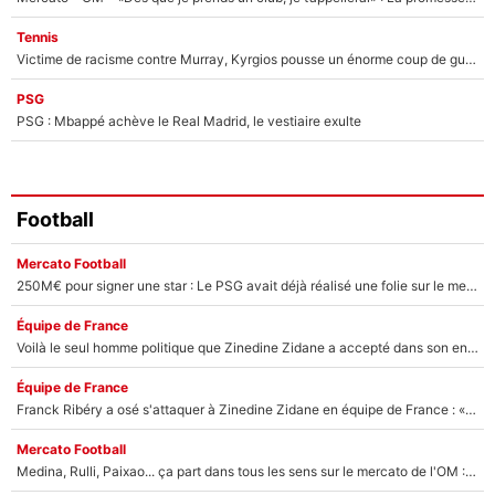
Tennis
Victime de racisme contre Murray, Kyrgios pousse un énorme coup de gueule !
PSG
PSG : Mbappé achève le Real Madrid, le vestiaire exulte
Football
Mercato Football
250M€ pour signer une star : Le PSG avait déjà réalisé une folie sur le mercato bien avant Neymar !
Équipe de France
Voilà le seul homme politique que Zinedine Zidane a accepté dans son entourage : «Je garde un très bon souvenir de lui»
Équipe de France
Franck Ribéry a osé s'attaquer à Zinedine Zidane en équipe de France : «Je n'aurais jamais fait ça»
Mercato Football
Medina, Rulli, Paixao... ça part dans tous les sens sur le mercato de l'OM : Frank McCourt va enfin récupérer l'argent qu'il attend ?