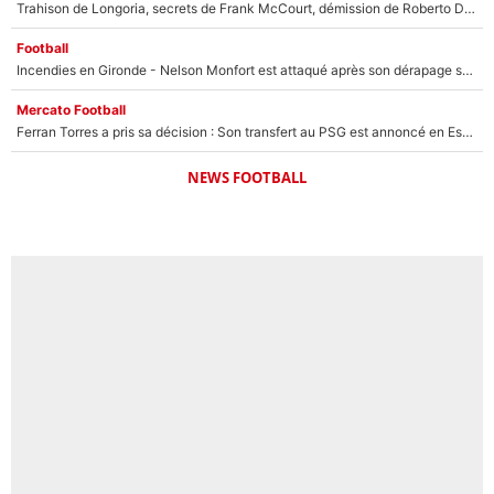
Trahison de Longoria, secrets de Frank McCourt, démission de Roberto De Zerbi : Medhi Benatia se lâche sur son départ de l'OM et fait d'importantes révélations
Football
Incendies en Gironde - Nelson Monfort est attaqué après son dérapage sur CNews : «Et lui, il prend combien pour parler dans un studio climatisé?»
Mercato Football
Ferran Torres a pris sa décision : Son transfert au PSG est annoncé en Espagne !
NEWS FOOTBALL