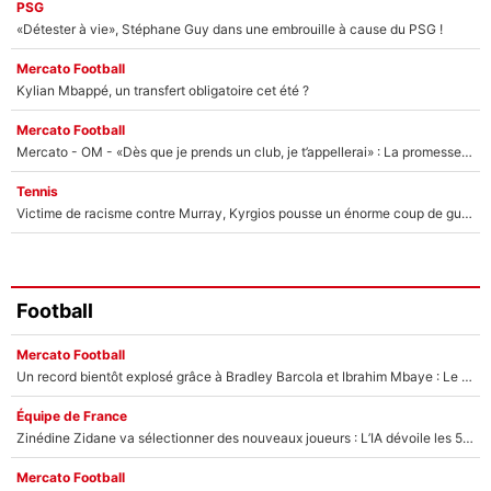
PSG
«Détester à vie», Stéphane Guy dans une embrouille à cause du PSG !
Mercato Football
Kylian Mbappé, un transfert obligatoire cet été ?
Mercato Football
Mercato - OM - «Dès que je prends un club, je t’appellerai» : La promesse de Marcelino au moment de claquer la porte
Tennis
Victime de racisme contre Murray, Kyrgios pousse un énorme coup de gueule !
Football
Mercato Football
Un record bientôt explosé grâce à Bradley Barcola et Ibrahim Mbaye : Le PSG sur le point de réaliser un mercato historique ?
Équipe de France
Zinédine Zidane va sélectionner des nouveaux joueurs : L’IA dévoile les 5 cracks qui pourraient rapidement le rejoindre en équipe de France !
Mercato Football