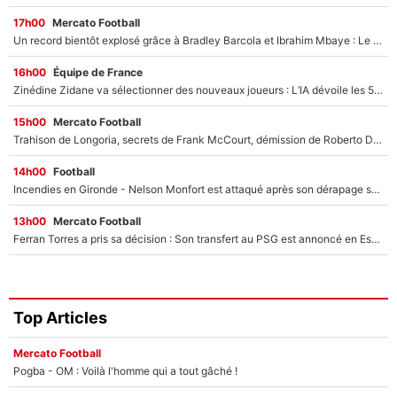
17h00
Mercato Football
Un record bientôt explosé grâce à Bradley Barcola et Ibrahim Mbaye : Le PSG sur le point de réaliser un mercato historique ?
16h00
Équipe de France
Zinédine Zidane va sélectionner des nouveaux joueurs : L’IA dévoile les 5 cracks qui pourraient rapidement le rejoindre en équipe de France !
15h00
Mercato Football
Trahison de Longoria, secrets de Frank McCourt, démission de Roberto De Zerbi : Medhi Benatia se lâche sur son départ de l'OM et fait d'importantes révélations
14h00
Football
Incendies en Gironde - Nelson Monfort est attaqué après son dérapage sur CNews : «Et lui, il prend combien pour parler dans un studio climatisé?»
13h00
Mercato Football
Ferran Torres a pris sa décision : Son transfert au PSG est annoncé en Espagne !
Top Articles
Mercato Football
Pogba - OM : Voilà l'homme qui a tout gâché !