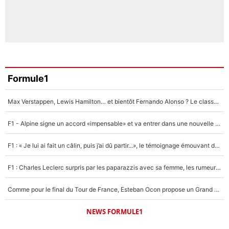
Formule1
Max Verstappen, Lewis Hamilton… et bientôt Fernando Alonso ? Le classement des pilotes les mieux payés en Formule 1 risque de changer !
F1 - Alpine signe un accord «impensable» et va entrer dans une nouvelle dimension : Grande nouvelle pour Pierre Gasly !
F1 : « Je lui ai fait un câlin, puis j’ai dû partir...», le témoignage émouvant de Max Verstappen sur sa fille
F1 : Charles Leclerc surpris par les paparazzis avec sa femme, les rumeurs étaient vraies !
Comme pour le final du Tour de France, Esteban Ocon propose un Grand Prix de Formule 1 à Paris : «Autour de l’Arc de Triomphe, ce serait génial» !
NEWS FORMULE1