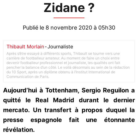
Zidane ?
Publié le 8 novembre 2020 à 05h30
Thibault Morlain
-
Journaliste
Après s’être essayé à différents sports, Thibault se tourne vers une
carrière de footballeur amateur. Au moment de faire un choix entre
devenir footballeur professionnel et journaliste, les qualités ont fait
pencher la balance d’un côté. Le voilà désormais au sein de la rédaction
du 10 Sport, après un diplôme obtenu à l’Institut International de
Communication de Paris.
Aujourd’hui à Tottenham, Sergio Reguilon a
quitté le Real Madrid durant le dernier
mercato. Un transfert à propos duquel la
presse espagnole fait une étonnante
révélation.