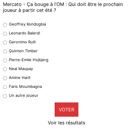
Mercato - Ça bouge à l’OM : Qui doit être le prochain
joueur à partir cet été ?
Geoffrey Kondogbia
Geoffrey Kondogbia
38%
Leonardo Balerdi
Leonardo Balerdi
Geronimo Rulli
32%
Quinten Timber
Geronimo Rulli
Pierre-Emile Hojbjerg
5%
Neal Maupay
Quinten Timber
Amine Harit
1%
Faris Moumbagna
Pierre-Emile Hojbjerg
Un autre joueur
9%
VOTER
Neal Maupay
4%
Voir les résultats
Amine Harit