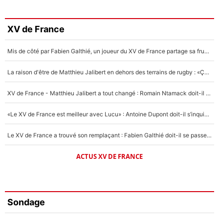
XV de France
Mis de côté par Fabien Galthié, un joueur du XV de France partage sa frustration : «ils ne me l’ont pas dit tout de suite»
La raison d'être de Matthieu Jalibert en dehors des terrains de rugby : «Ça m'atteint autant que si tu touches à un membre de ma famille»
XV de France - Matthieu Jalibert a tout changé : Romain Ntamack doit-il s’inquiéter pour sa place à un an de la Coupe du monde ?
«Le XV de France est meilleur avec Lucu» : Antoine Dupont doit-il s’inquiéter pour sa place ?
Le XV de France a trouvé son remplaçant : Fabien Galthié doit-il se passer d'Antoine Dupont ?
ACTUS XV DE FRANCE
Sondage