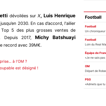
etti
, Luis Henrique
dévoilées sur
X
Football
r
jusqu’en 2030. En cas d’accord, l'ailier
Football
le Top 5 des plus grosses ventes de
Michy Batshuayi
is. Depuis 2017,
Football
 le record avec 39M€.
Équipe de Fran
rise... à l'OM ?
OM
coupable est désigné !
PSG