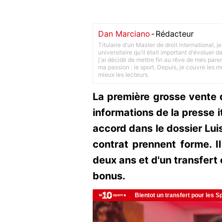
Dan Marciano
-
Rédacteur
Titulaire d'un Master de droit international,
universitaire qu'il était important d'évoluer
j'ai décidé de mettre fin au rêve de mes pare
ma passion : le sport. Depuis, je couvre les m
mieux les lecteurs.
La première grosse vente de
informations de la presse it
accord dans le dossier Lui
contrat prennent forme. Il
deux ans et d'un transfert
bonus.