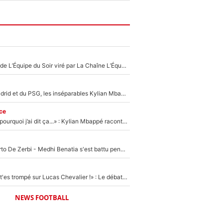
Un chroniqueur de L’Équipe du Soir viré par La Chaîne L’Équipe : Même Olivier Ménard n’avait pas pu empêcher son départ, «je l’ai appris sur Twitter, je l’ai vécu assez mal»
Loin du Real Madrid et du PSG, les inséparables Kylian Mbappé et Achraf Hakimi changent d'équipe le temps d'une journée !
ce
«Je ne sais pas pourquoi j’ai dit ça...» : Kylian Mbappé raconte sa première rencontre avec Zinédine Zidane (et c’est très drôle)
Départ de Roberto De Zerbi - Medhi Benatia s'est battu pendant six mois pour le retenir à l'OM, le PSG a été le naufrage de trop : «Je pars avec toi»
«Admets que tu t'es trompé sur Lucas Chevalier !» : Le débat sur le gardien du PSG vire au clash à l'After Foot
NEWS FOOTBALL