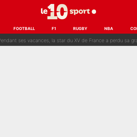
 par La Chaîne L’Équipe : Même Olivier Ménard n’avait pas pu empêcher son départ, «je 
SG, les inséparables Kylian Mbappé et Achraf Hakimi changent 
FOOTBALL
F1
RUGBY
NBA
CO
Pendant ses vacances, la star du XV de France a perdu sa g
 dit ça...» : Kylian Mbappé raconte sa première rencontre avec Zi
i Benatia s'est battu pendant six mois pour le retenir à l'OM, le PSG a été