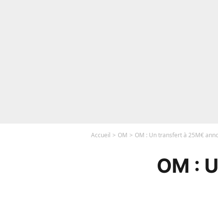
Accueil
OM
OM : Un transfert à 25M€ annon
OM : U