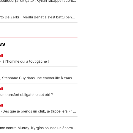
«Je ne sais pas pourquoi j’ai dit ça...» : Kylian Mbappé raconte sa première rencontre avec Zinédine Zidane (et c’est très drôle)
Départ de Roberto De Zerbi - Medhi Benatia s'est battu pendant six mois pour le retenir à l'OM, le PSG a été le naufrage de trop : «Je pars avec toi»
es
ll
ilà l'homme qui a tout gâché !
«Détester à vie», Stéphane Guy dans une embrouille à cause du PSG !
ll
n transfert obligatoire cet été ?
ll
Mercato - OM - «Dès que je prends un club, je t’appellerai» : La promesse de Marcelino au moment de claquer la porte
Victime de racisme contre Murray, Kyrgios pousse un énorme coup de gueule !