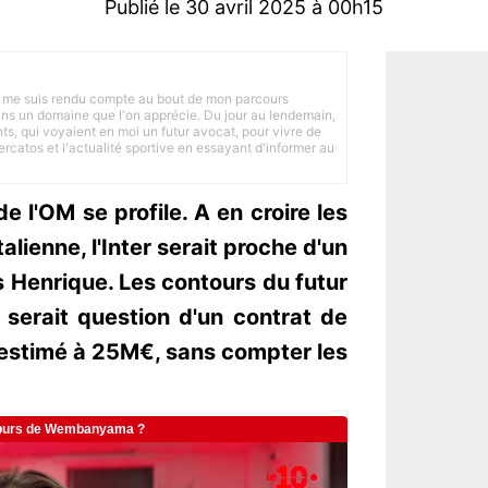
Publié le 30 avril 2025 à 00h15
 je me suis rendu compte au bout de mon parcours
 dans un domaine que l'on apprécie. Du jour au lendemain,
nts, qui voyaient en moi un futur avocat, pour vivre de
ercatos et l'actualité sportive en essayant d'informer au
 l'OM se profile. A en croire les
alienne, l'Inter serait proche d'un
s Henrique. Les contours du futur
 serait question d'un contrat de
 estimé à 25M€, sans compter les