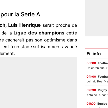
pour la Serie A
ch, Luis Henrique
serait proche de
Ligue des champions
e de la
cette
e ne cacherait pas son optimisme dans
raient à un stade suffisamment avancé
dement.
Fil info
06h00
Footbal
04h00
Footbal
02h30
Rugby
01h00
Équipe