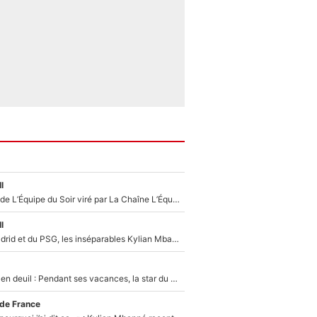
l
Un chroniqueur de L’Équipe du Soir viré par La Chaîne L’Équipe : Même Olivier Ménard n’avait pas pu empêcher son départ, «je l’ai appris sur Twitter, je l’ai vécu assez mal»
l
Loin du Real Madrid et du PSG, les inséparables Kylian Mbappé et Achraf Hakimi changent d'équipe le temps d'une journée !
Antoine Dupont en deuil : Pendant ses vacances, la star du XV de France a perdu sa grand-mère
 de France