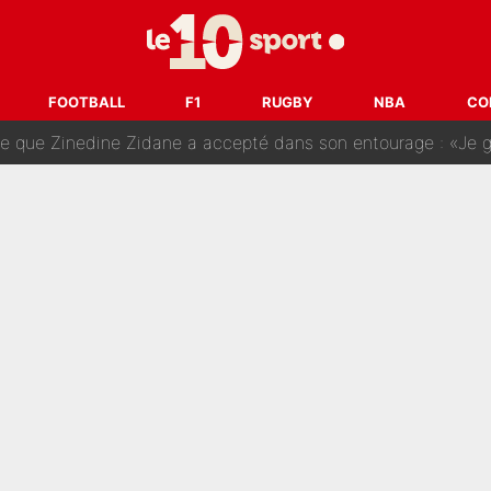
e Paul Seixas est confirmée... et c'est une excellente nouvelle 
: Le PSG avait déjà réalisé une folie sur le mercato bien av
FOOTBALL
F1
RUGBY
NBA
CO
ue que Zinedine Zidane a accepté dans son entourage : «Je g
uer à Zinedine Zidane en équipe de France : «Je n'aurais jam
rt dans tous les sens sur le mercato de l'OM : Frank McCourt va enf