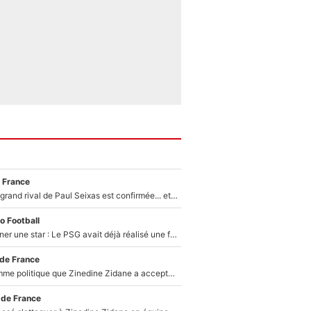
 France
La signature du grand rival de Paul Seixas est confirmée... et c'est une excellente nouvelle pour l'équipe Decathlon-CMA CGM !
o Football
250M€ pour signer une star : Le PSG avait déjà réalisé une folie sur le mercato bien avant Neymar !
 de France
Voilà le seul homme politique que Zinedine Zidane a accepté dans son entourage : «Je garde un très bon souvenir de lui»
 de France