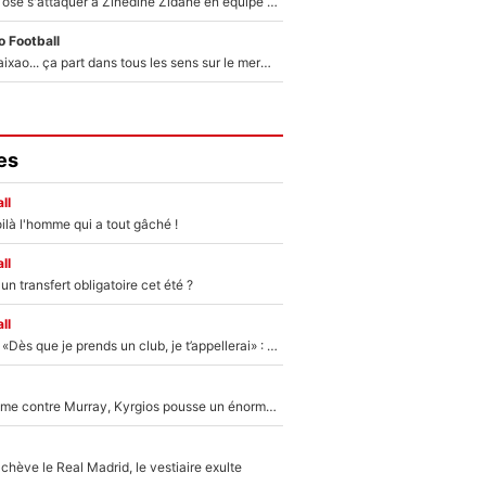
Franck Ribéry a osé s'attaquer à Zinedine Zidane en équipe de France : «Je n'aurais jamais fait ça»
 Football
Medina, Rulli, Paixao... ça part dans tous les sens sur le mercato de l'OM : Frank McCourt va enfin récupérer l'argent qu'il attend ?
es
ll
ilà l'homme qui a tout gâché !
ll
n transfert obligatoire cet été ?
ll
Mercato - OM - «Dès que je prends un club, je t’appellerai» : La promesse de Marcelino au moment de claquer la porte
Victime de racisme contre Murray, Kyrgios pousse un énorme coup de gueule !
hève le Real Madrid, le vestiaire exulte