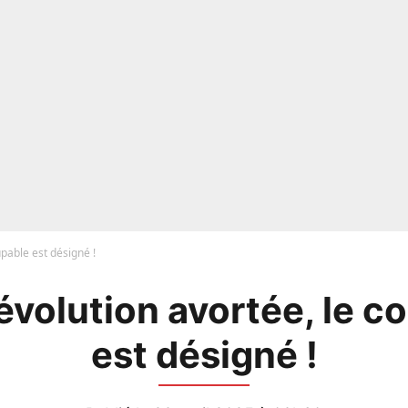
upable est désigné !
évolution avortée, le c
est désigné !