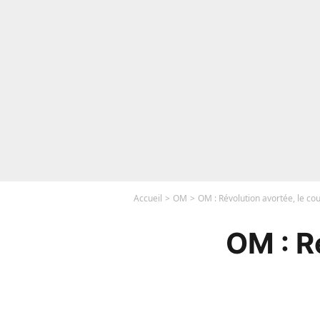
Accueil
OM
OM : Révolution avortée, le co
OM : R