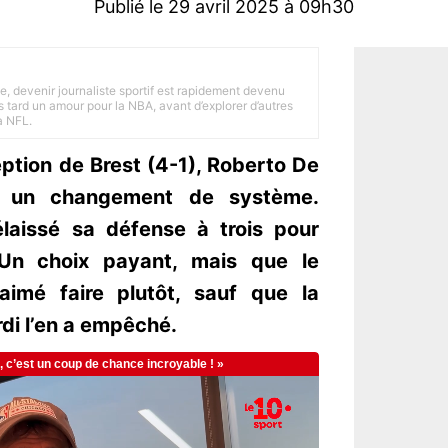
Publié le 29 avril 2025 à 09h30
e, devenir journaliste sportif est rapidement devenu
 tard un amour pour la NBA, avant d’explorer d’autres
a NFL.
ption de Brest (4-1), Roberto De
r un changement de système.
élaissé sa défense à trois pour
Un choix payant, mais que le
 aimé faire plutôt, sauf que la
di l’en a empêché.