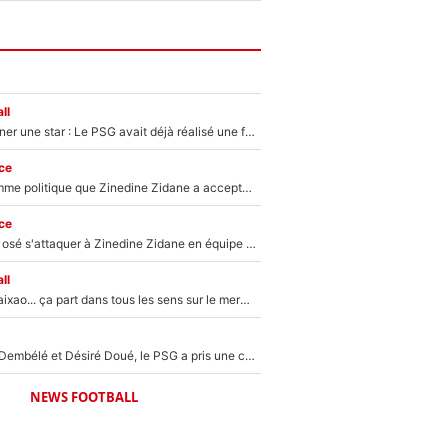
ll
250M€ pour signer une star : Le PSG avait déjà réalisé une folie sur le mercato bien avant Neymar !
ce
Voilà le seul homme politique que Zinedine Zidane a accepté dans son entourage : «Je garde un très bon souvenir de lui»
ce
Franck Ribéry a osé s'attaquer à Zinedine Zidane en équipe de France : «Je n'aurais jamais fait ça»
ll
Medina, Rulli, Paixao... ça part dans tous les sens sur le mercato de l'OM : Frank McCourt va enfin récupérer l'argent qu'il attend ?
Sans Ousmane Dembélé et Désiré Doué, le PSG a pris une correction face à Majorque : Luis Enrique attend avec impatience des renforts !
NEWS FOOTBALL