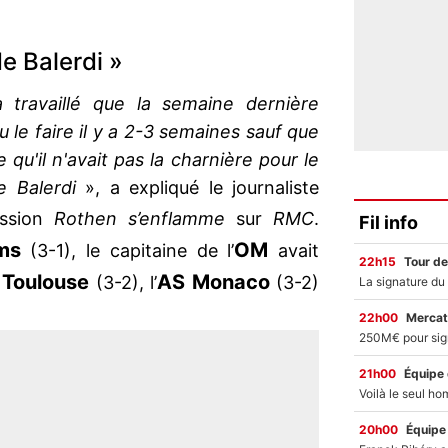
de Balerdi »
 travaillé que la semaine dernière
lu le faire il y a 2-3 semaines sauf que
e qu'il n'avait pas la charnière pour le
de Balerdi
», a expliqué le journaliste
ission
Rothen s’enflamme
sur
RMC
.
Fil info
ms
OM
(3-1), le capitaine de l’
avait
22h15
Tour de
Toulouse
AS Monaco
à
(3-2), l’
(3-2)
22h00
Mercat
21h00
Équipe
20h00
Équipe