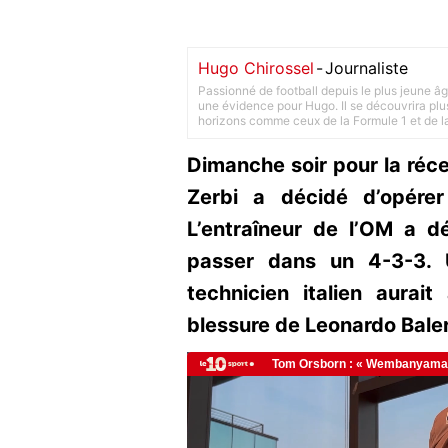
Hugo Chirossel
-
Journaliste
Passionné de football depuis le plus jeune âg
une évidence pour Hugo. Il se découvrira plus
horizons comme ceux de la Formule 1 et de l
Dimanche soir pour la réce
Zerbi a décidé d’opére
L’entraîneur de l’OM a d
passer dans un 4-3-3. 
technicien italien aurait
blessure de Leonardo Baler