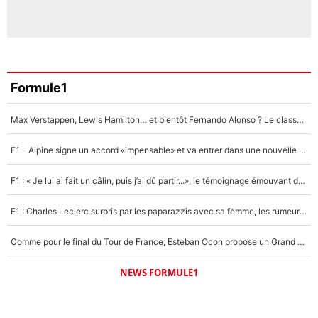
Formule1
Max Verstappen, Lewis Hamilton… et bientôt Fernando Alonso ? Le classement des pilotes les mieux payés en Formule 1 risque de changer !
F1 - Alpine signe un accord «impensable» et va entrer dans une nouvelle dimension : Grande nouvelle pour Pierre Gasly !
F1 : « Je lui ai fait un câlin, puis j’ai dû partir...», le témoignage émouvant de Max Verstappen sur sa fille
F1 : Charles Leclerc surpris par les paparazzis avec sa femme, les rumeurs étaient vraies !
Comme pour le final du Tour de France, Esteban Ocon propose un Grand Prix de Formule 1 à Paris : «Autour de l’Arc de Triomphe, ce serait génial» !
NEWS FORMULE1