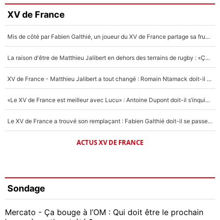
XV de France
Mis de côté par Fabien Galthié, un joueur du XV de France partage sa frustration : «ils ne me l’ont pas dit tout de suite»
La raison d'être de Matthieu Jalibert en dehors des terrains de rugby : «Ça m'atteint autant que si tu touches à un membre de ma famille»
XV de France - Matthieu Jalibert a tout changé : Romain Ntamack doit-il s’inquiéter pour sa place à un an de la Coupe du monde ?
«Le XV de France est meilleur avec Lucu» : Antoine Dupont doit-il s’inquiéter pour sa place ?
Le XV de France a trouvé son remplaçant : Fabien Galthié doit-il se passer d'Antoine Dupont ?
ACTUS XV DE FRANCE
Sondage
Mercato - Ça bouge à l’OM : Qui doit être le prochain