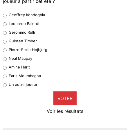
joueur à partir cet été ?
Geoffrey Kondogbia
Geoffrey Kondogbia
38%
Leonardo Balerdi
Leonardo Balerdi
Geronimo Rulli
32%
Quinten Timber
Geronimo Rulli
Pierre-Emile Hojbjerg
5%
Neal Maupay
Quinten Timber
Amine Harit
1%
Faris Moumbagna
Pierre-Emile Hojbjerg
Un autre joueur
9%
VOTER
Neal Maupay
4%
Voir les résultats
Amine Harit
3%