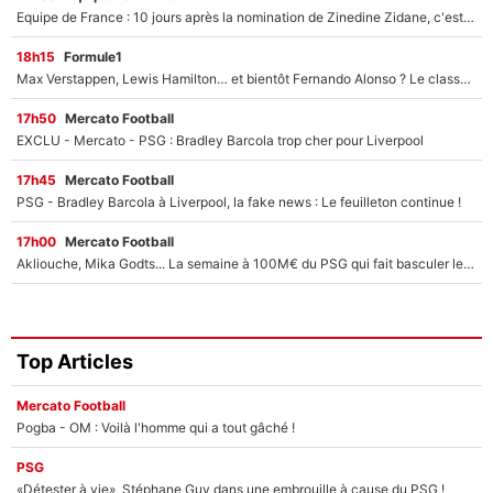
Equipe de France : 10 jours après la nomination de Zinedine Zidane, c'est au tour de son fils de prendre un nouveau départ !
18h15
Formule1
Max Verstappen, Lewis Hamilton… et bientôt Fernando Alonso ? Le classement des pilotes les mieux payés en Formule 1 risque de changer !
17h50
Mercato Football
EXCLU - Mercato - PSG : Bradley Barcola trop cher pour Liverpool
17h45
Mercato Football
PSG - Bradley Barcola à Liverpool, la fake news : Le feuilleton continue !
17h00
Mercato Football
Akliouche, Mika Godts... La semaine à 100M€ du PSG qui fait basculer le mercato du PSG !
Top Articles
Mercato Football
Pogba - OM : Voilà l'homme qui a tout gâché !
PSG
«Détester à vie», Stéphane Guy dans une embrouille à cause du PSG !