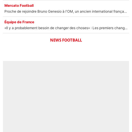
Mercato Football
Proche de rejoindre Bruno Genesio à l'OM, un ancien international français va finalement débarquer... sur RMC !
Équipe de France
«Il y a probablement besoin de changer des choses» : Les premiers changements de Zinedine Zidane en équipe de France sont révélés ?
NEWS FOOTBALL