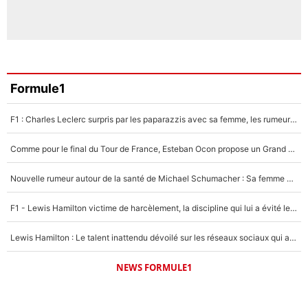
Formule1
F1 : Charles Leclerc surpris par les paparazzis avec sa femme, les rumeurs étaient vraies !
Comme pour le final du Tour de France, Esteban Ocon propose un Grand Prix de Formule 1 à Paris : «Autour de l’Arc de Triomphe, ce serait génial» !
Nouvelle rumeur autour de la santé de Michael Schumacher : Sa femme Corinna sort du silence
F1 - Lewis Hamilton victime de harcèlement, la discipline qui lui a évité le pire : «J'aurais probablement mal tourné»
Lewis Hamilton : Le talent inattendu dévoilé sur les réseaux sociaux qui a impressionné Kim Kardashian pendant leurs vacances en amoureux !
NEWS FORMULE1