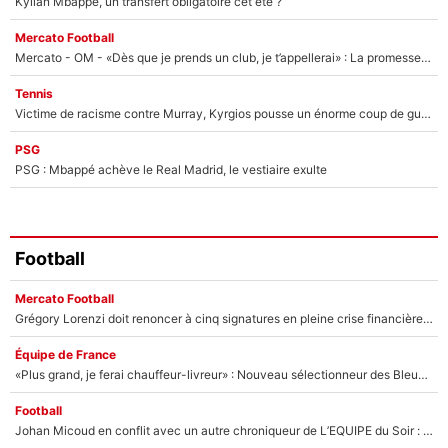
Kylian Mbappé, un transfert obligatoire cet été ?
Mercato Football
Mercato - OM - «Dès que je prends un club, je t’appellerai» : La promesse de Marcelino au moment de claquer la porte
Tennis
Victime de racisme contre Murray, Kyrgios pousse un énorme coup de gueule !
PSG
PSG : Mbappé achève le Real Madrid, le vestiaire exulte
Football
Mercato Football
Grégory Lorenzi doit renoncer à cinq signatures en pleine crise financière : L’IA propose sept noms à l’OM pour un mercato réussi... à seulement 5M€ !
Équipe de France
«Plus grand, je ferai chauffeur-livreur» : Nouveau sélectionneur des Bleus, Zinédine Zidane s’était imaginé un avenir très différent lorsqu'il était enfant
Football
Johan Micoud en conflit avec un autre chroniqueur de L’EQUIPE du Soir : «Pendant un moment, je ne les ai pas remis ensemble dans l'émission»