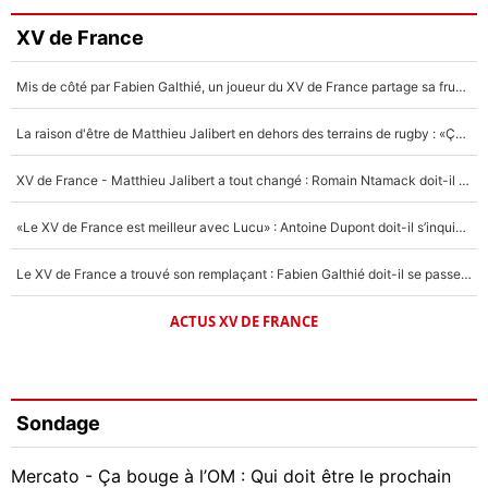
XV de France
Mis de côté par Fabien Galthié, un joueur du XV de France partage sa frustration : «ils ne me l’ont pas dit tout de suite»
La raison d'être de Matthieu Jalibert en dehors des terrains de rugby : «Ça m'atteint autant que si tu touches à un membre de ma famille»
XV de France - Matthieu Jalibert a tout changé : Romain Ntamack doit-il s’inquiéter pour sa place à un an de la Coupe du monde ?
«Le XV de France est meilleur avec Lucu» : Antoine Dupont doit-il s’inquiéter pour sa place ?
Le XV de France a trouvé son remplaçant : Fabien Galthié doit-il se passer d'Antoine Dupont ?
ACTUS XV DE FRANCE
Sondage
Mercato - Ça bouge à l’OM : Qui doit être le prochain