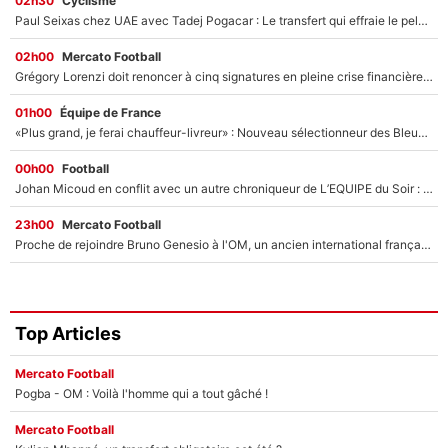
02h30
Cyclisme
Paul Seixas chez UAE avec Tadej Pogacar : Le transfert qui effraie le peloton, «c’est la pire des choses qui puisse arriver»
02h00
Mercato Football
Grégory Lorenzi doit renoncer à cinq signatures en pleine crise financière : L’IA propose sept noms à l’OM pour un mercato réussi... à seulement 5M€ !
01h00
Équipe de France
«Plus grand, je ferai chauffeur-livreur» : Nouveau sélectionneur des Bleus, Zinédine Zidane s’était imaginé un avenir très différent lorsqu'il était enfant
00h00
Football
Johan Micoud en conflit avec un autre chroniqueur de L’EQUIPE du Soir : «Pendant un moment, je ne les ai pas remis ensemble dans l'émission»
23h00
Mercato Football
Proche de rejoindre Bruno Genesio à l'OM, un ancien international français va finalement débarquer... sur RMC !
Top Articles
Mercato Football
Pogba - OM : Voilà l'homme qui a tout gâché !
Mercato Football