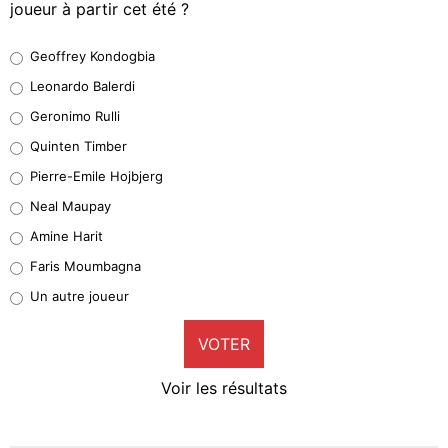
joueur à partir cet été ?
Geoffrey Kondogbia
Geoffrey Kondogbia
38%
Leonardo Balerdi
Leonardo Balerdi
Geronimo Rulli
32%
Quinten Timber
Geronimo Rulli
Pierre-Emile Hojbjerg
4%
Neal Maupay
Quinten Timber
Amine Harit
1%
Faris Moumbagna
Pierre-Emile Hojbjerg
Un autre joueur
9%
VOTER
Neal Maupay
4%
Voir les résultats
Amine Harit
3%