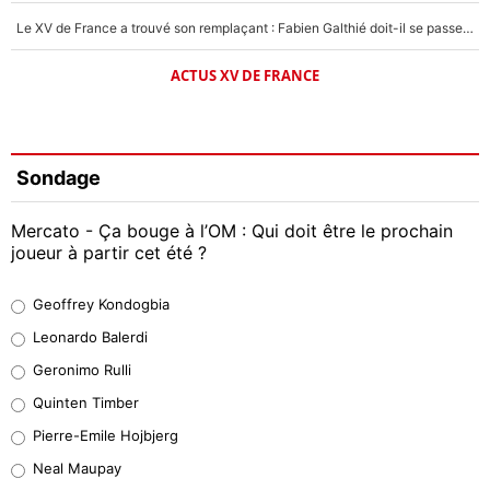
Le XV de France a trouvé son remplaçant : Fabien Galthié doit-il se passer d'Antoine Dupont ?
ACTUS XV DE FRANCE
Sondage
Mercato - Ça bouge à l’OM : Qui doit être le prochain
joueur à partir cet été ?
Geoffrey Kondogbia
Geoffrey Kondogbia
38%
Leonardo Balerdi
Leonardo Balerdi
Geronimo Rulli
32%
Quinten Timber
Geronimo Rulli
Pierre-Emile Hojbjerg
5%
Neal Maupay
Quinten Timber