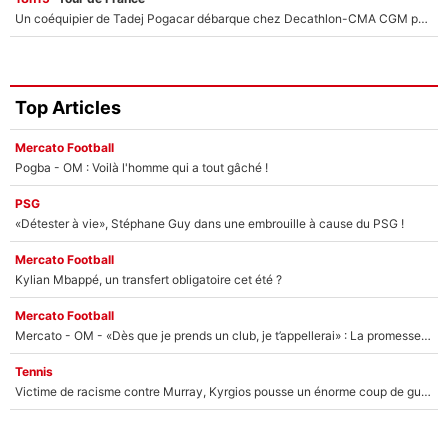
Un coéquipier de Tadej Pogacar débarque chez Decathlon-CMA CGM pour épauler Paul Seixas : «Mes meilleures années sont à venir»
Top Articles
Mercato Football
Pogba - OM : Voilà l'homme qui a tout gâché !
PSG
«Détester à vie», Stéphane Guy dans une embrouille à cause du PSG !
Mercato Football
Kylian Mbappé, un transfert obligatoire cet été ?
Mercato Football
Mercato - OM - «Dès que je prends un club, je t’appellerai» : La promesse de Marcelino au moment de claquer la porte
Tennis
Victime de racisme contre Murray, Kyrgios pousse un énorme coup de gueule !