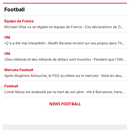
Football
Équipe de France
Michael Olise va se régaler en équipe de France : Ces déclarations de Zinedine Zidane qui prouvent qu'il va tout miser sur la star du Bayern Munich !
OM
«Ç'a a été mal interprêté» : Medhi Benatia revient sur ses propos dans The Bridge et précise ses conditions pour rejoindre le PSG !
OM
«Des milliards et des milliards de dollars sont investis» : Pendant que l'OM est en pleine crise financière, Frank McCourt lance un nouveau projet à 260M€ !
Mercato Football
Après Maghnes Akliouche, le PSG accèlère sur le mercato : Voilà les deux nouvelles recrues qui vont signer la semaine prochaine ?
Football
Lionel Messi est endeuillé par la mort de son père : Vie à Barcelone, transfert au PSG... voilà comment Jorge Messi a joué un rôle essentiel dans sa carrière !
NEWS FOOTBALL