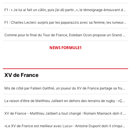
F1 : « Je lui ai fait un câlin, puis j’ai dû partir...», le témoignage émouvant de Max Verstappen sur sa fille
F1 : Charles Leclerc surpris par les paparazzis avec sa femme, les rumeurs étaient vraies !
Comme pour le final du Tour de France, Esteban Ocon propose un Grand Prix de Formule 1 à Paris : «Autour de l’Arc de Triomphe, ce serait génial» !
NEWS FORMULE1
XV de France
Mis de côté par Fabien Galthié, un joueur du XV de France partage sa frustration : «ils ne me l’ont pas dit tout de suite»
La raison d'être de Matthieu Jalibert en dehors des terrains de rugby : «Ça m'atteint autant que si tu touches à un membre de ma famille»
XV de France - Matthieu Jalibert a tout changé : Romain Ntamack doit-il s’inquiéter pour sa place à un an de la Coupe du monde ?
«Le XV de France est meilleur avec Lucu» : Antoine Dupont doit-il s’inquiéter pour sa place ?