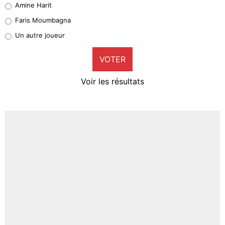
Amine Harit
1%
Faris Moumbagna
Pierre-Emile Hojbjerg
Un autre joueur
9%
VOTER
Neal Maupay
4%
Voir les résultats
Amine Harit
3%
Faris Moumbagna
4%
Un autre joueur
5%
1656 personnes ont participé aux votes.