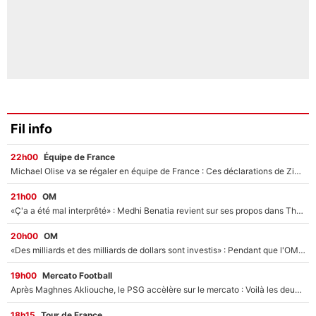
Fil info
22h00
Équipe de France
Michael Olise va se régaler en équipe de France : Ces déclarations de Zinedine Zidane qui prouvent qu'il va tout miser sur la star du Bayern Munich !
21h00
OM
«Ç'a a été mal interprêté» : Medhi Benatia revient sur ses propos dans The Bridge et précise ses conditions pour rejoindre le PSG !
20h00
OM
«Des milliards et des milliards de dollars sont investis» : Pendant que l'OM est en pleine crise financière, Frank McCourt lance un nouveau projet à 260M€ !
19h00
Mercato Football
Après Maghnes Akliouche, le PSG accèlère sur le mercato : Voilà les deux nouvelles recrues qui vont signer la semaine prochaine ?
18h15
Tour de France