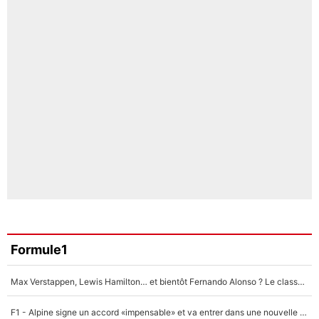
Formule1
Max Verstappen, Lewis Hamilton… et bientôt Fernando Alonso ? Le classement des pilotes les mieux payés en Formule 1 risque de changer !
F1 - Alpine signe un accord «impensable» et va entrer dans une nouvelle dimension : Grande nouvelle pour Pierre Gasly !