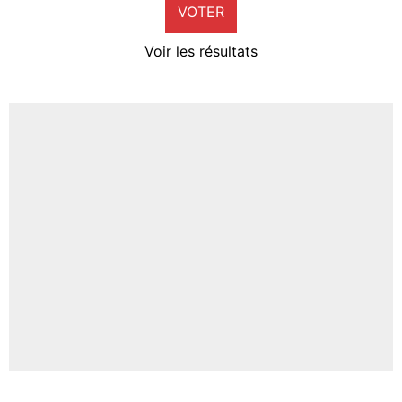
VOTER
Neal Maupay
4%
Voir les résultats
Amine Harit
3%
Faris Moumbagna
4%
Un autre joueur
5%
1615 personnes ont participé aux votes.