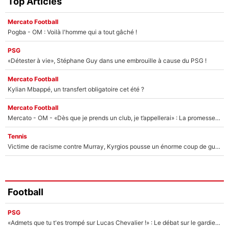
Top Articles
Mercato Football
Pogba - OM : Voilà l'homme qui a tout gâché !
PSG
«Détester à vie», Stéphane Guy dans une embrouille à cause du PSG !
Mercato Football
Kylian Mbappé, un transfert obligatoire cet été ?
Mercato Football
Mercato - OM - «Dès que je prends un club, je t’appellerai» : La promesse de Marcelino au moment de claquer la porte
Tennis
Victime de racisme contre Murray, Kyrgios pousse un énorme coup de gueule !
Football
PSG
«Admets que tu t'es trompé sur Lucas Chevalier !» : Le débat sur le gardien du PSG vire au clash à l'After Foot