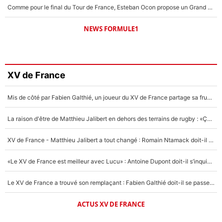
Comme pour le final du Tour de France, Esteban Ocon propose un Grand Prix de Formule 1 à Paris : «Autour de l’Arc de Triomphe, ce serait génial» !
NEWS FORMULE1
XV de France
Mis de côté par Fabien Galthié, un joueur du XV de France partage sa frustration : «ils ne me l’ont pas dit tout de suite»
La raison d'être de Matthieu Jalibert en dehors des terrains de rugby : «Ça m'atteint autant que si tu touches à un membre de ma famille»
XV de France - Matthieu Jalibert a tout changé : Romain Ntamack doit-il s’inquiéter pour sa place à un an de la Coupe du monde ?
«Le XV de France est meilleur avec Lucu» : Antoine Dupont doit-il s’inquiéter pour sa place ?
Le XV de France a trouvé son remplaçant : Fabien Galthié doit-il se passer d'Antoine Dupont ?
ACTUS XV DE FRANCE