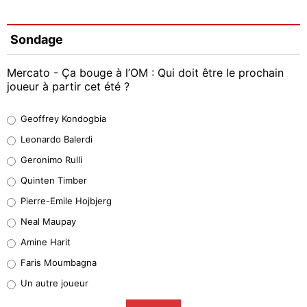
Sondage
Mercato - Ça bouge à l’OM : Qui doit être le prochain
joueur à partir cet été ?
Geoffrey Kondogbia
Geoffrey Kondogbia
38%
Leonardo Balerdi
Leonardo Balerdi
Geronimo Rulli
32%
Quinten Timber
Geronimo Rulli
Pierre-Emile Hojbjerg
5%
Neal Maupay
Quinten Timber
Amine Harit
1%
Faris Moumbagna
Pierre-Emile Hojbjerg
Un autre joueur
9%