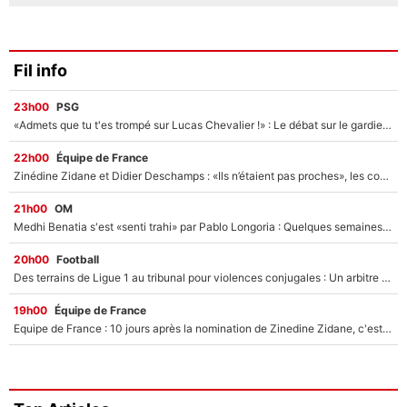
Fil info
23h00
PSG
«Admets que tu t'es trompé sur Lucas Chevalier !» : Le débat sur le gardien du PSG vire au clash à l'After Foot
22h00
Équipe de France
Zinédine Zidane et Didier Deschamps : «Ils n’étaient pas proches», les confidences d’un membre de l’équipe de France 1998 sur leur relation spéciale
21h00
OM
Medhi Benatia s'est «senti trahi» par Pablo Longoria : Quelques semaines après son départ, l'ancien directeur de football de l'OM règle ses comptes
20h00
Football
Des terrains de Ligue 1 au tribunal pour violences conjugales : Un arbitre français encourt une peine de 18 mois de prison !
19h00
Équipe de France
Equipe de France : 10 jours après la nomination de Zinedine Zidane, c'est au tour de son fils de prendre un nouveau départ !