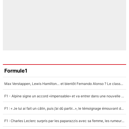
Formule1
Max Verstappen, Lewis Hamilton… et bientôt Fernando Alonso ? Le classement des pilotes les mieux payés en Formule 1 risque de changer !
F1 - Alpine signe un accord «impensable» et va entrer dans une nouvelle dimension : Grande nouvelle pour Pierre Gasly !
F1 : « Je lui ai fait un câlin, puis j’ai dû partir...», le témoignage émouvant de Max Verstappen sur sa fille
F1 : Charles Leclerc surpris par les paparazzis avec sa femme, les rumeurs étaient vraies !