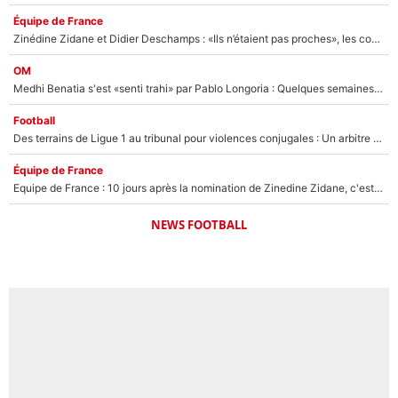
Équipe de France
Zinédine Zidane et Didier Deschamps : «Ils n’étaient pas proches», les confidences d’un membre de l’équipe de France 1998 sur leur relation spéciale
OM
Medhi Benatia s'est «senti trahi» par Pablo Longoria : Quelques semaines après son départ, l'ancien directeur de football de l'OM règle ses comptes
Football
Des terrains de Ligue 1 au tribunal pour violences conjugales : Un arbitre français encourt une peine de 18 mois de prison !
Équipe de France
Equipe de France : 10 jours après la nomination de Zinedine Zidane, c'est au tour de son fils de prendre un nouveau départ !
NEWS FOOTBALL