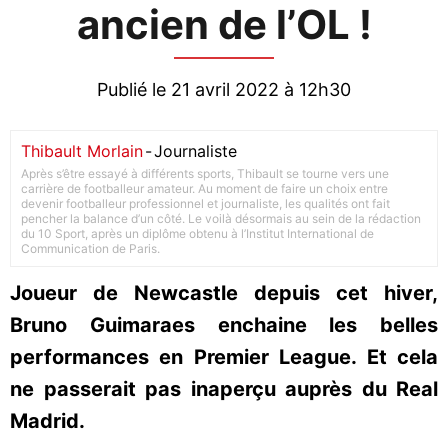
ancien de l’OL !
Publié le 21 avril 2022 à 12h30
Thibault Morlain
-
Journaliste
Après s’être essayé à différents sports, Thibault se tourne vers une
carrière de footballeur amateur. Au moment de faire un choix entre
devenir footballeur professionnel et journaliste, les qualités ont fait
pencher la balance d’un côté. Le voilà désormais au sein de la rédaction
du 10 Sport, après un diplôme obtenu à l’Institut International de
Communication de Paris.
Joueur de Newcastle depuis cet hiver,
Bruno Guimaraes enchaine les belles
performances en Premier League. Et cela
ne passerait pas inaperçu auprès du Real
Madrid.