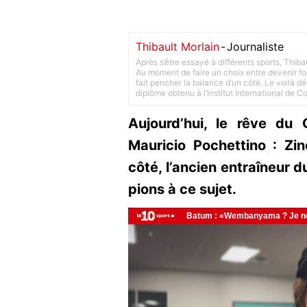
Thibault Morlain
-
Journaliste
Après s’être essayé à différents sports, Thiba
Au moment de faire un choix entre devenir foot
fait pencher la balance d’un côté. Le voilà d
diplôme obtenu à l’Institut International de 
Aujourd’hui, le rêve du 
Mauricio Pochettino : Zin
côté, l’ancien entraîneur 
pions à ce sujet.