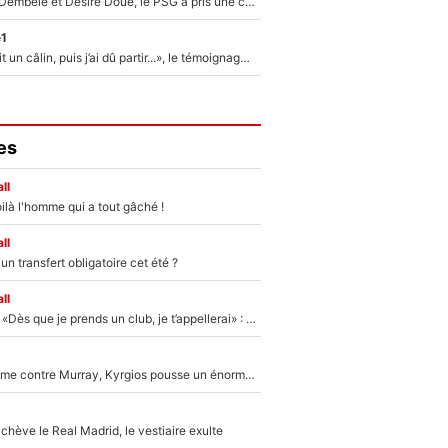
Sans Ousmane Dembélé et Désiré Doué, le PSG a pris une correction face à Majorque : Luis Enrique attend avec impatience des renforts !
e1
F1 : « Je lui ai fait un câlin, puis j’ai dû partir...», le témoignage émouvant de Max Verstappen sur sa fille
es
ll
ilà l'homme qui a tout gâché !
ll
n transfert obligatoire cet été ?
ll
Mercato - OM - «Dès que je prends un club, je t’appellerai» : La promesse de Marcelino au moment de claquer la porte
Victime de racisme contre Murray, Kyrgios pousse un énorme coup de gueule !
hève le Real Madrid, le vestiaire exulte