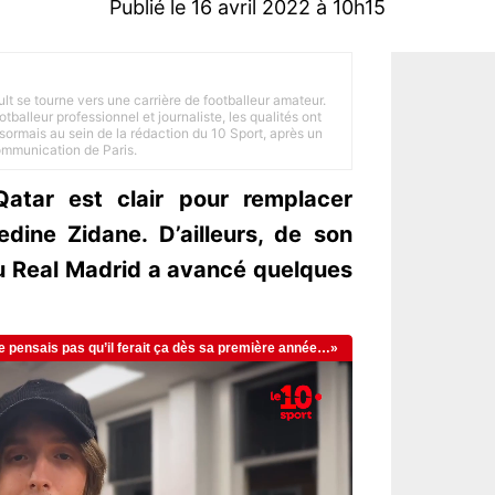
Publié le 16 avril 2022 à 10h15
ult se tourne vers une carrière de footballeur amateur.
balleur professionnel et journaliste, les qualités ont
ésormais au sein de la rédaction du 10 Sport, après un
Communication de Paris.
Qatar est clair pour remplacer
edine Zidane. D’ailleurs, de son
du Real Madrid a avancé quelques