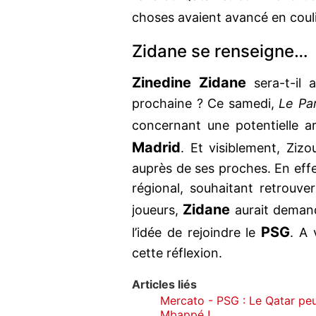
choses avaient avancé en couli
Zidane se renseigne
Zinedine Zidane
sera-t-il 
prochaine ? Ce samedi,
Le Par
concernant une potentielle ar
Madrid
. Et visiblement, Ziz
auprès de ses proches. En effe
régional, souhaitant retrouv
Zidane
joueurs,
aurait demandé
PSG
l’idée de rejoindre le
. A 
cette réflexion.
Articles liés
Mercato - PSG : Le Qatar peu
Mbappé !