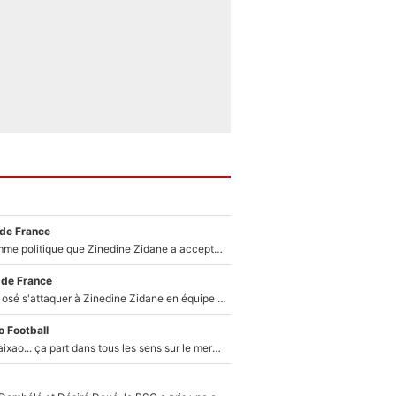
 de France
Voilà le seul homme politique que Zinedine Zidane a accepté dans son entourage : «Je garde un très bon souvenir de lui»
 de France
Franck Ribéry a osé s'attaquer à Zinedine Zidane en équipe de France : «Je n'aurais jamais fait ça»
 Football
Medina, Rulli, Paixao... ça part dans tous les sens sur le mercato de l'OM : Frank McCourt va enfin récupérer l'argent qu'il attend ?