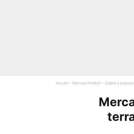
Accueil
Mercato Football
Zidane a préparé 
Mercat
terr