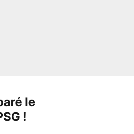
paré le
PSG !