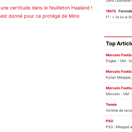
 une certitude dans le feuilleton Haaland !
18h15
Formul
n est donné pour ce protégé de Mino
Top Articl
Mercato Footba
Pogba - OM : Vo
Mercato Footba
Kylian Mbappé, u
Mercato Footba
Tennis
PSG
PSG : Mbappé ac