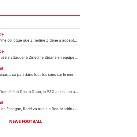
ce
Voilà le seul homme politique que Zinedine Zidane a accepté dans son entourage : «Je garde un très bon souvenir de lui»
ce
Franck Ribéry a osé s'attaquer à Zinedine Zidane en équipe de France : «Je n'aurais jamais fait ça»
ll
Medina, Rulli, Paixao... ça part dans tous les sens sur le mercato de l'OM : Frank McCourt va enfin récupérer l'argent qu'il attend ?
Sans Ousmane Dembélé et Désiré Doué, le PSG a pris une correction face à Majorque : Luis Enrique attend avec impatience des renforts !
ll
Coup de théâtre en Espagne, Rodri va trahir le Real Madrid : Le Ballon d'Or a choisi de signer au FC Barcelone !
NEWS FOOTBALL