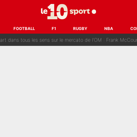
ue que Zinedine Zidane a accepté dans son entourage : «Je g
uer à Zinedine Zidane en équipe de France : «Je n'aurais jam
FOOTBALL
F1
RUGBY
NBA
CO
rt dans tous les sens sur le mercato de l'OM : Frank McCourt va enf
 Doué, le PSG a pris une correction face à Majorque : Luis Enrique a
, puis j’ai dû partir...», le témoignage émouvant de Max Verstapp