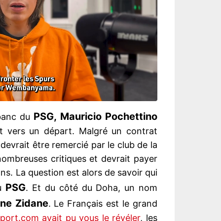
PSG, Mauricio Pochettino
 banc du
oit vers un départ. Malgré un contrat
 devrait être remercié par le club de la
de nombreuses critiques et devrait payer
s. La question est alors de savoir qui
PSG
du
. Et du côté du Doha, un nom
ine Zidane
. Le Français est le grand
ort.com avait pu vous le révéler
, les