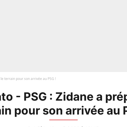
le terrain pour son arrivée au PSG !
o - PSG : Zidane a pré
ain pour son arrivée au 