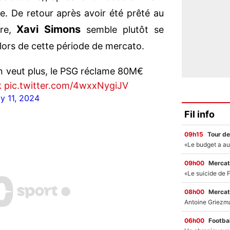
e. De retour après avoir été prêté au
Xavi Simons
re,
semble plutôt se
lors de cette période de mercato.
en veut plus, le PSG réclame 80M€
k
pic.twitter.com/4wxxNygiJV
ly 11, 2024
Fil info
09h15
Tour de
09h00
Mercat
08h00
Mercat
06h00
Footbal