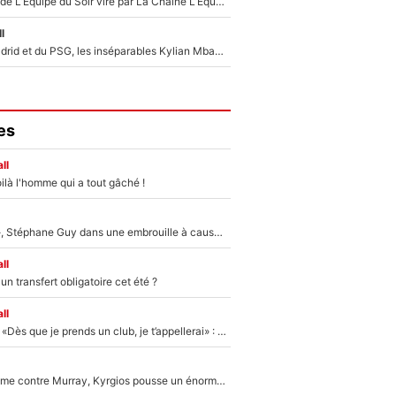
Un chroniqueur de L’Équipe du Soir viré par La Chaîne L’Équipe : Même Olivier Ménard n’avait pas pu empêcher son départ, «je l’ai appris sur Twitter, je l’ai vécu assez mal»
l
Loin du Real Madrid et du PSG, les inséparables Kylian Mbappé et Achraf Hakimi changent d'équipe le temps d'une journée !
es
ll
ilà l'homme qui a tout gâché !
«Détester à vie», Stéphane Guy dans une embrouille à cause du PSG !
ll
n transfert obligatoire cet été ?
ll
Mercato - OM - «Dès que je prends un club, je t’appellerai» : La promesse de Marcelino au moment de claquer la porte
Victime de racisme contre Murray, Kyrgios pousse un énorme coup de gueule !