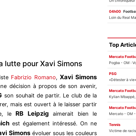
04h00
Footbal
Top Articl
Mercato Footba
la lutte pour Xavi Simons
Pogba - OM : Vo
PSG
Xavi Simons
iste
Fabrizio Romano
,
une décision à propos de son avenir,
Mercato Footba
G
son souhait de partir. Le club de la
Kylian Mbappé, u
er, mais est ouvert à le laisser partir
Mercato Footba
RB Leipzig
ue, le
aimerait bien le
ich
est également intéressé. On ne
Tennis
avi Simons
évoluer sous les couleurs