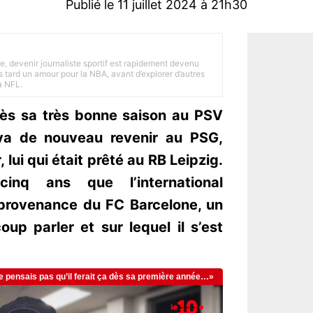
Publié le 11 juillet 2024 à 21h30
e, devenir journaliste sportif est rapidement devenu
 tard un amour pour la NBA, avant d’explorer d’autres
a NFL.
près sa très bonne saison au PSV
va de nouveau revenir au PSG,
 lui qui était prêté au RB Leipzig.
inq ans que l’international
 provenance du FC Barcelone, un
oup parler et sur lequel il s’est