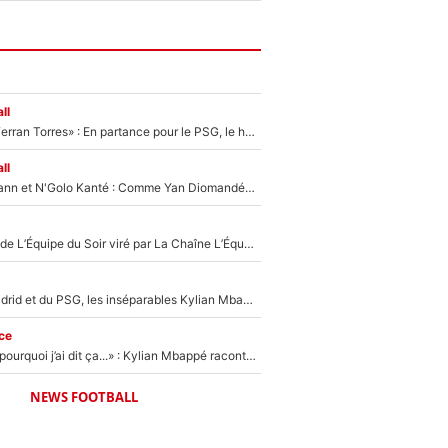
ll
«Le suicide de Ferran Torres» : En partance pour le PSG, le héros de la finale de la Coupe du monde s'attire les foudres de la presse espagnole !
ll
Antoine Griezmann et N'Golo Kanté : Comme Yan Diomandé, les deux champions du monde ont refusé de signer au PSG !
Un chroniqueur de L’Équipe du Soir viré par La Chaîne L’Équipe : Même Olivier Ménard n’avait pas pu empêcher son départ, «je l’ai appris sur Twitter, je l’ai vécu assez mal»
Loin du Real Madrid et du PSG, les inséparables Kylian Mbappé et Achraf Hakimi changent d'équipe le temps d'une journée !
ce
«Je ne sais pas pourquoi j’ai dit ça...» : Kylian Mbappé raconte sa première rencontre avec Zinédine Zidane (et c’est très drôle)
NEWS FOOTBALL