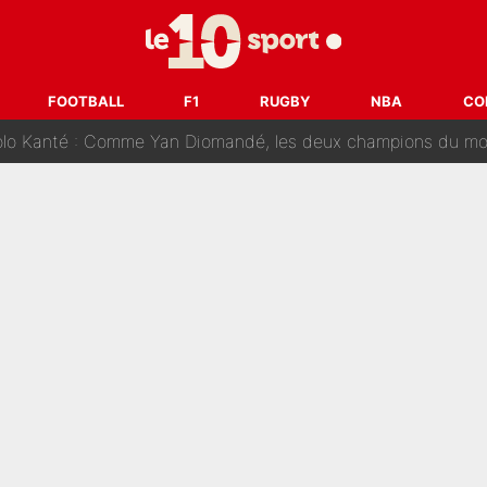
on-CMA CGM recrute plusieurs coureurs pour offrir à Paul Seixas une équ
n partance pour le PSG, le héros de la finale de la Coupe du monde s'atti
FOOTBALL
F1
RUGBY
NBA
CO
lo Kanté : Comme Yan Diomandé, les deux champions du mon
 par La Chaîne L’Équipe : Même Olivier Ménard n’avait pas pu empêcher son départ, «je 
SG, les inséparables Kylian Mbappé et Achraf Hakimi changent 