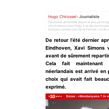
Hugo Chirossel
-
Journaliste
Passionné de football depuis le plus jeune âg
une évidence pour Hugo. Il se découvrira plus
horizons comme ceux de la Formule 1 et de l
De retour l’été dernier a
Eindhoven, Xavi Simons 
avant de sûrement repartir,
Cela fait maintenant c
néerlandais est arrivé en
choix qui avait fait beauc
exprimé.