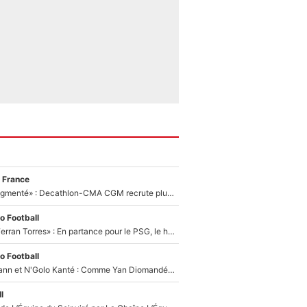
 France
«Le budget a augmenté» : Decathlon-CMA CGM recrute plusieurs coureurs pour offrir à Paul Seixas une équipe pour gagner le Tour de France 2027
o Football
«Le suicide de Ferran Torres» : En partance pour le PSG, le héros de la finale de la Coupe du monde s'attire les foudres de la presse espagnole !
o Football
Antoine Griezmann et N'Golo Kanté : Comme Yan Diomandé, les deux champions du monde ont refusé de signer au PSG !
l