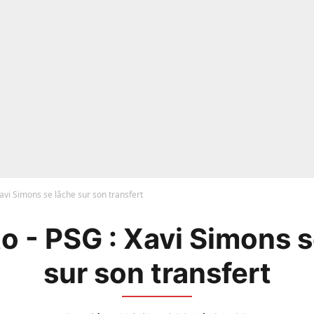
avi Simons se lâche sur son transfert
o - PSG : Xavi Simons s
sur son transfert