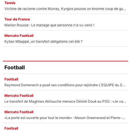
Tennis
Victime de racisme contre Murray, Kyrgios pousse un énorme coup de gueule !
Tour de France
Marion Rousse : Le mariage que personne n'a vu venir !
Mercato Football
Kylian Mbappé, un transfert obligatoire cet été ?
Football
Football
Raymond Domenech a posé ses conditions pour rejoindre L'EQUIPE du Soir : Il refuse de faire l'émission avec un autre chroniqueur !
Mercato Football
Le transfert de Maghnes Akliouche menace Désiré Doué au PSG : «Je valide à 200%»
Mercato Football
«La porte est ouverte pour tout le monde» : Mason Greenwood et Pierre-Emerick Aubameyang ont quitté l'OM, Amine Gouiri balance sur la suite du mercato et sur la réaction du vestiaire !
Football