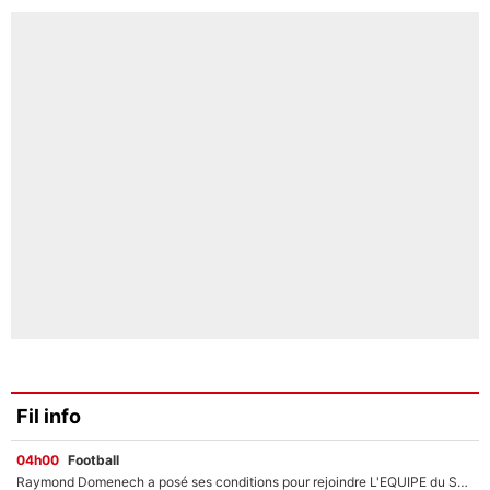
Fil info
04h00
Football
Raymond Domenech a posé ses conditions pour rejoindre L'EQUIPE du Soir : Il refuse de faire l'émission avec un autre chroniqueur !