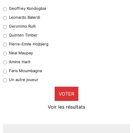
Geoffrey Kondogbia
Geoffrey Kondogbia
38%
Leonardo Balerdi
Leonardo Balerdi
Geronimo Rulli
32%
Quinten Timber
Geronimo Rulli
Pierre-Emile Hojbjerg
5%
Neal Maupay
Quinten Timber
Amine Harit
1%
Faris Moumbagna
Pierre-Emile Hojbjerg
Un autre joueur
9%
VOTER
Neal Maupay
4%
Voir les résultats
Amine Harit
3%
Faris Moumbagna