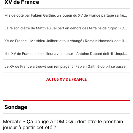
XV de France
Mis de côté par Fabien Galthié, un joueur du XV de France partage sa frustration : «ils ne me l’ont pas dit tout de suite»
La raison d'être de Matthieu Jalibert en dehors des terrains de rugby : «Ça m'atteint autant que si tu touches à un membre de ma famille»
XV de France - Matthieu Jalibert a tout changé : Romain Ntamack doit-il s’inquiéter pour sa place à un an de la Coupe du monde ?
«Le XV de France est meilleur avec Lucu» : Antoine Dupont doit-il s’inquiéter pour sa place ?
Le XV de France a trouvé son remplaçant : Fabien Galthié doit-il se passer d'Antoine Dupont ?
ACTUS XV DE FRANCE
Sondage
Mercato - Ça bouge à l’OM : Qui doit être le prochain
joueur à partir cet été ?