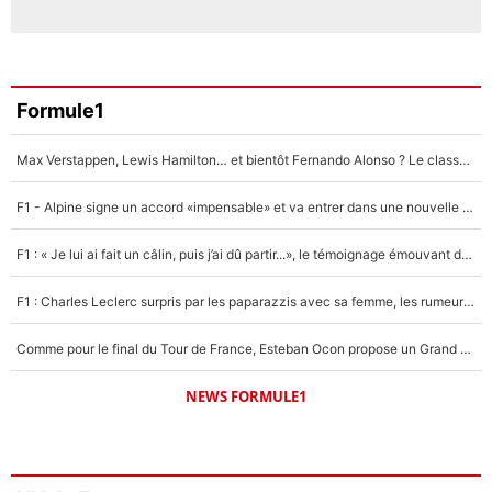
Formule1
Max Verstappen, Lewis Hamilton… et bientôt Fernando Alonso ? Le classement des pilotes les mieux payés en Formule 1 risque de changer !
F1 - Alpine signe un accord «impensable» et va entrer dans une nouvelle dimension : Grande nouvelle pour Pierre Gasly !
F1 : « Je lui ai fait un câlin, puis j’ai dû partir...», le témoignage émouvant de Max Verstappen sur sa fille
F1 : Charles Leclerc surpris par les paparazzis avec sa femme, les rumeurs étaient vraies !
Comme pour le final du Tour de France, Esteban Ocon propose un Grand Prix de Formule 1 à Paris : «Autour de l’Arc de Triomphe, ce serait génial» !
NEWS FORMULE1