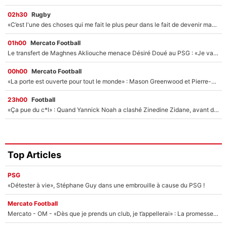
02h30
Rugby
«C’est l'une des choses qui me fait le plus peur dans le fait de devenir maman» : En couple avec Antoine Dupont, Iris Mittenaere s'inquiète déjà pour ses futurs enfants !
01h00
Mercato Football
Le transfert de Maghnes Akliouche menace Désiré Doué au PSG : «Je valide à 200%»
00h00
Mercato Football
«La porte est ouverte pour tout le monde» : Mason Greenwood et Pierre-Emerick Aubameyang ont quitté l'OM, Amine Gouiri balance sur la suite du mercato et sur la réaction du vestiaire !
23h00
Football
«Ça pue du c*l» : Quand Yannick Noah a clashé Zinedine Zidane, avant de se faire recadrer par le nouveau sélectionneur de l'équipe de France !
Top Articles
PSG
«Détester à vie», Stéphane Guy dans une embrouille à cause du PSG !
Mercato Football
Mercato - OM - «Dès que je prends un club, je t’appellerai» : La promesse de Marcelino au moment de claquer la porte