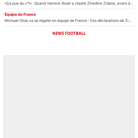
«Ça pue du c*l» : Quand Yannick Noah a clashé Zinedine Zidane, avant de se faire recadrer par le nouveau sélectionneur de l'équipe de France !
Équipe de France
Michael Olise va se régaler en équipe de France : Ces déclarations de Zinedine Zidane qui prouvent qu'il va tout miser sur la star du Bayern Munich !
NEWS FOOTBALL