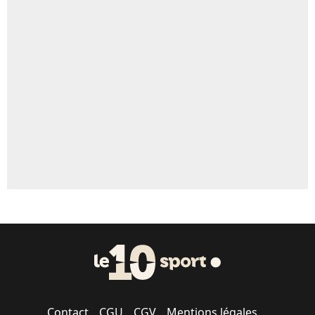
4%
Un autre joueur
5%
1664 personnes ont participé aux votes.
Contact
CGU
CGV
Mentions légales