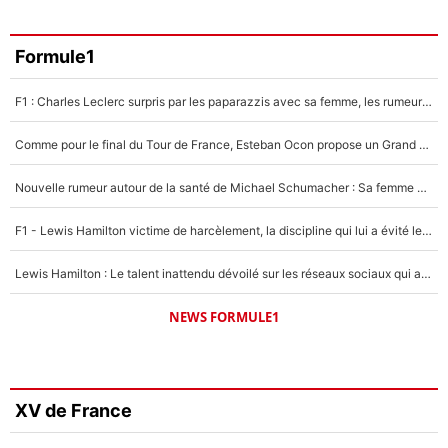
Formule1
F1 : Charles Leclerc surpris par les paparazzis avec sa femme, les rumeurs étaient vraies !
Comme pour le final du Tour de France, Esteban Ocon propose un Grand Prix de Formule 1 à Paris : «Autour de l’Arc de Triomphe, ce serait génial» !
Nouvelle rumeur autour de la santé de Michael Schumacher : Sa femme Corinna sort du silence
F1 - Lewis Hamilton victime de harcèlement, la discipline qui lui a évité le pire : «J'aurais probablement mal tourné»
Lewis Hamilton : Le talent inattendu dévoilé sur les réseaux sociaux qui a impressionné Kim Kardashian pendant leurs vacances en amoureux !
NEWS FORMULE1
XV de France