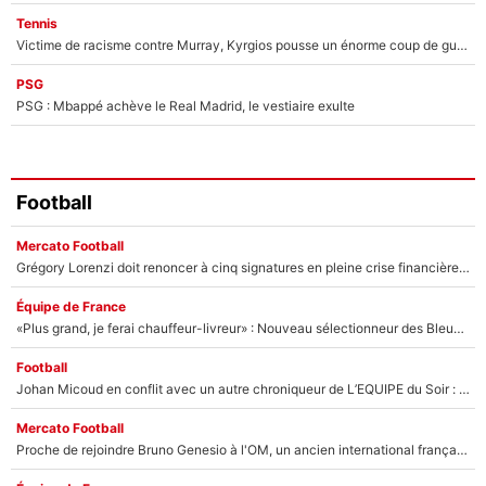
Tennis
Victime de racisme contre Murray, Kyrgios pousse un énorme coup de gueule !
PSG
PSG : Mbappé achève le Real Madrid, le vestiaire exulte
Football
Mercato Football
Grégory Lorenzi doit renoncer à cinq signatures en pleine crise financière : L’IA propose sept noms à l’OM pour un mercato réussi... à seulement 5M€ !
Équipe de France
«Plus grand, je ferai chauffeur-livreur» : Nouveau sélectionneur des Bleus, Zinédine Zidane s’était imaginé un avenir très différent lorsqu'il était enfant
Football
Johan Micoud en conflit avec un autre chroniqueur de L’EQUIPE du Soir : «Pendant un moment, je ne les ai pas remis ensemble dans l'émission»
Mercato Football
Proche de rejoindre Bruno Genesio à l'OM, un ancien international français va finalement débarquer... sur RMC !