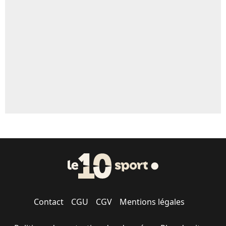
Un autre joueur
5%
1459 personnes ont participé aux votes.
Contact
CGU
CGV
Mentions légales