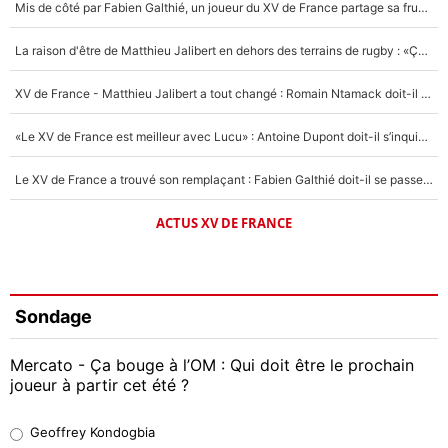
Mis de côté par Fabien Galthié, un joueur du XV de France partage sa frustration : «ils ne me l’ont pas dit tout de suite»
La raison d'être de Matthieu Jalibert en dehors des terrains de rugby : «Ça m'atteint autant que si tu touches à un membre de ma famille»
XV de France - Matthieu Jalibert a tout changé : Romain Ntamack doit-il s’inquiéter pour sa place à un an de la Coupe du monde ?
«Le XV de France est meilleur avec Lucu» : Antoine Dupont doit-il s’inquiéter pour sa place ?
Le XV de France a trouvé son remplaçant : Fabien Galthié doit-il se passer d'Antoine Dupont ?
ACTUS XV DE FRANCE
Sondage
Mercato - Ça bouge à l’OM : Qui doit être le prochain
joueur à partir cet été ?
Geoffrey Kondogbia
Geoffrey Kondogbia
38%