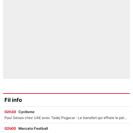
Fil info
02h30
Cyclisme
Paul Seixas chez UAE avec Tadej Pogacar : Le transfert qui effraie le peloton, «c’est la pire des choses qui puisse arriver»
02h00
Mercato Football