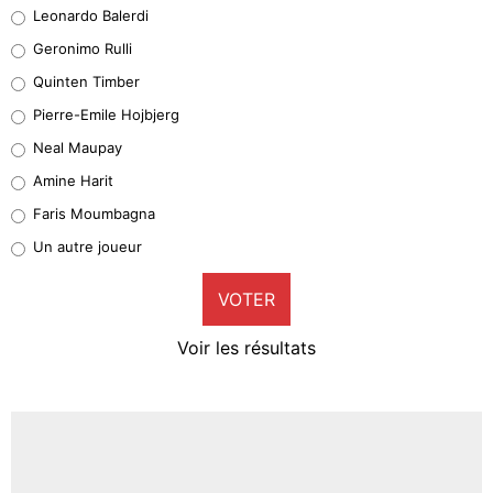
Leonardo Balerdi
Leonardo Balerdi
Geronimo Rulli
32%
Quinten Timber
Geronimo Rulli
Pierre-Emile Hojbjerg
4%
Neal Maupay
Quinten Timber
Amine Harit
1%
Faris Moumbagna
Pierre-Emile Hojbjerg
Un autre joueur
9%
VOTER
Neal Maupay
4%
Voir les résultats
Amine Harit
3%
Faris Moumbagna
4%