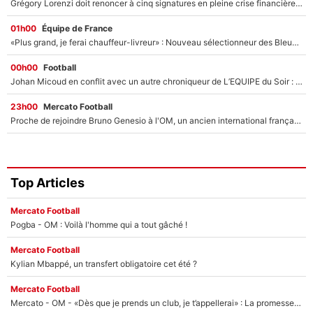
Grégory Lorenzi doit renoncer à cinq signatures en pleine crise financière : L’IA propose sept noms à l’OM pour un mercato réussi... à seulement 5M€ !
01h00
Équipe de France
«Plus grand, je ferai chauffeur-livreur» : Nouveau sélectionneur des Bleus, Zinédine Zidane s’était imaginé un avenir très différent lorsqu'il était enfant
00h00
Football
Johan Micoud en conflit avec un autre chroniqueur de L’EQUIPE du Soir : «Pendant un moment, je ne les ai pas remis ensemble dans l'émission»
23h00
Mercato Football
Proche de rejoindre Bruno Genesio à l'OM, un ancien international français va finalement débarquer... sur RMC !
Top Articles
Mercato Football
Pogba - OM : Voilà l'homme qui a tout gâché !
Mercato Football
Kylian Mbappé, un transfert obligatoire cet été ?
Mercato Football
Mercato - OM - «Dès que je prends un club, je t’appellerai» : La promesse de Marcelino au moment de claquer la porte