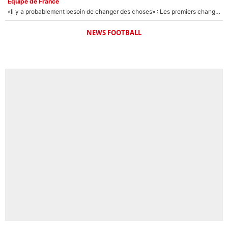
Équipe de France
«Il y a probablement besoin de changer des choses» : Les premiers changements de Zinedine Zidane en équipe de France sont révélés ?
NEWS FOOTBALL