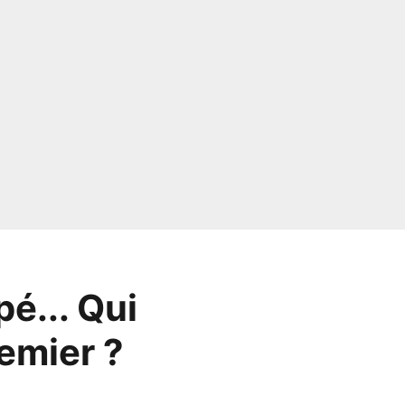
é... Qui
emier ?