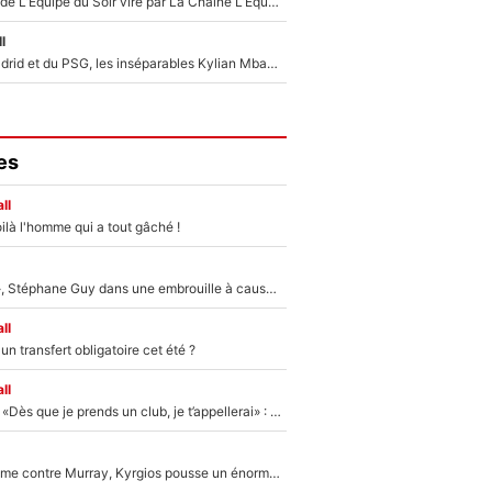
Un chroniqueur de L’Équipe du Soir viré par La Chaîne L’Équipe : Même Olivier Ménard n’avait pas pu empêcher son départ, «je l’ai appris sur Twitter, je l’ai vécu assez mal»
l
Loin du Real Madrid et du PSG, les inséparables Kylian Mbappé et Achraf Hakimi changent d'équipe le temps d'une journée !
es
ll
ilà l'homme qui a tout gâché !
«Détester à vie», Stéphane Guy dans une embrouille à cause du PSG !
ll
n transfert obligatoire cet été ?
ll
Mercato - OM - «Dès que je prends un club, je t’appellerai» : La promesse de Marcelino au moment de claquer la porte
Victime de racisme contre Murray, Kyrgios pousse un énorme coup de gueule !