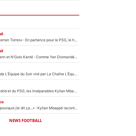
ll
«Le suicide de Ferran Torres» : En partance pour le PSG, le héros de la finale de la Coupe du monde s'attire les foudres de la presse espagnole !
ll
Antoine Griezmann et N'Golo Kanté : Comme Yan Diomandé, les deux champions du monde ont refusé de signer au PSG !
Un chroniqueur de L’Équipe du Soir viré par La Chaîne L’Équipe : Même Olivier Ménard n’avait pas pu empêcher son départ, «je l’ai appris sur Twitter, je l’ai vécu assez mal»
Loin du Real Madrid et du PSG, les inséparables Kylian Mbappé et Achraf Hakimi changent d'équipe le temps d'une journée !
ce
«Je ne sais pas pourquoi j’ai dit ça...» : Kylian Mbappé raconte sa première rencontre avec Zinédine Zidane (et c’est très drôle)
NEWS FOOTBALL