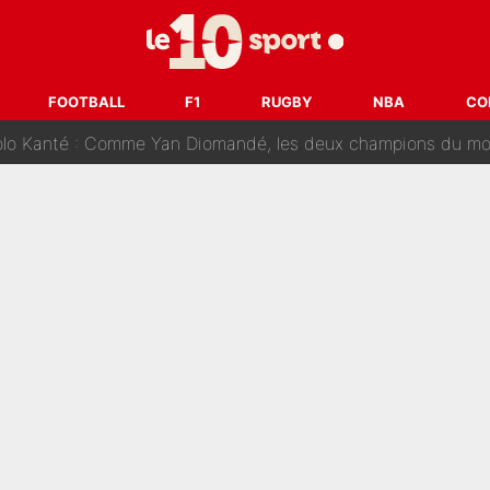
on-CMA CGM recrute plusieurs coureurs pour offrir à Paul Seixas une équ
n partance pour le PSG, le héros de la finale de la Coupe du monde s'atti
FOOTBALL
F1
RUGBY
NBA
CO
lo Kanté : Comme Yan Diomandé, les deux champions du mon
 par La Chaîne L’Équipe : Même Olivier Ménard n’avait pas pu empêcher son départ, «je 
SG, les inséparables Kylian Mbappé et Achraf Hakimi changent 