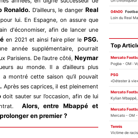
ines années, en digne successeur de
o Ronaldo.
Real
D’ailleurs, le danger
04h00
Footbal
pour lui. En Espagne, on assure que
ain d'économiser, afin de lancer une
é
PSG.
en 2021 et ainsi faire plier le
Top Articl
ne année supplémentaire, pourrait
Neymar
x Parisiens. De l’autre côté,
Mercato Footba
Pogba - OM : Vo
ueurs au monde. Il a d’ailleurs plus
PSG
 a montré cette saison qu’il pouvait
.
Après ses caprices, il est pleinement
Mercato Footba
o
doit sauter sur l’occasion, afin de lui
Kylian Mbappé, u
Alors, entre Mbappé et
ontrat.
Mercato Footba
 prolonger en premier ?
Tennis