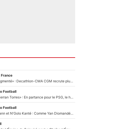
 France
«Le budget a augmenté» : Decathlon-CMA CGM recrute plusieurs coureurs pour offrir à Paul Seixas une équipe pour gagner le Tour de France 2027
o Football
«Le suicide de Ferran Torres» : En partance pour le PSG, le héros de la finale de la Coupe du monde s'attire les foudres de la presse espagnole !
o Football
Antoine Griezmann et N'Golo Kanté : Comme Yan Diomandé, les deux champions du monde ont refusé de signer au PSG !
l