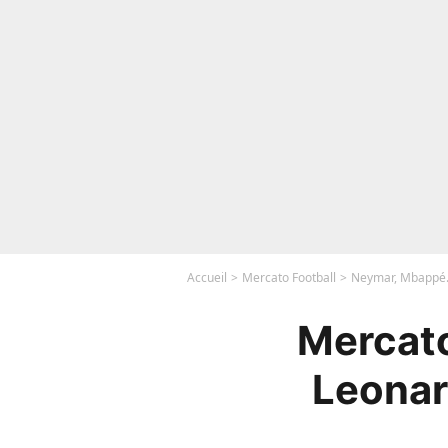
Accueil
Mercato Football
Neymar, Mbappé..
Mercato
Leonar