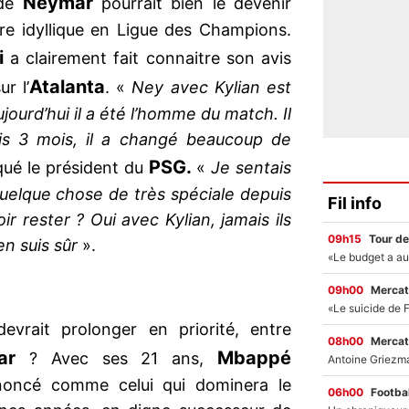
Neymar
 de
pourrait bien le devenir
ure idyllique en Ligue des Champions.
i
a clairement fait connaitre son avis
Atalanta
ur l’
. «
Ney avec Kylian est
jourd’hui il a été l’homme du match. Il
is 3 mois, il a changé beaucoup de
PSG.
qué le président du
«
Je sentais
uelque chose de très spéciale depuis
Fil info
ir rester ? Oui avec Kylian, jamais ils
09h15
Tour de
’en suis sûr
».
09h00
Mercat
evrait prolonger en priorité, entre
08h00
Mercat
ar
Mbappé
? Avec ses 21 ans,
annoncé comme celui qui dominera le
06h00
Footbal