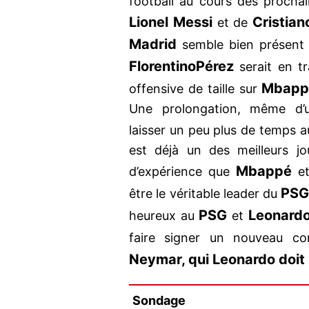
football au cours des procha
Lionel Messi
Cristian
et de
Madrid
semble bien présent 
Florentino
Pérez
serait en tr
Mbapp
offensive de taille sur
Une prolongation, même d’u
laisser un peu plus de temps au
est déjà un des meilleurs jo
Mbappé
d’expérience que
et
PSG
être le véritable leader du
PSG
Leonard
heureux au
et
faire signer un nouveau c
Neymar, qui Leonardo doit
Sondage