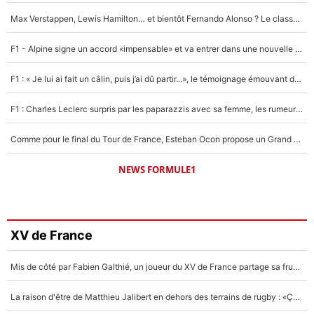
Max Verstappen, Lewis Hamilton… et bientôt Fernando Alonso ? Le classement des pilotes les mieux payés en Formule 1 risque de changer !
F1 - Alpine signe un accord «impensable» et va entrer dans une nouvelle dimension : Grande nouvelle pour Pierre Gasly !
F1 : « Je lui ai fait un câlin, puis j’ai dû partir...», le témoignage émouvant de Max Verstappen sur sa fille
F1 : Charles Leclerc surpris par les paparazzis avec sa femme, les rumeurs étaient vraies !
Comme pour le final du Tour de France, Esteban Ocon propose un Grand Prix de Formule 1 à Paris : «Autour de l’Arc de Triomphe, ce serait génial» !
NEWS FORMULE1
XV de France
Mis de côté par Fabien Galthié, un joueur du XV de France partage sa frustration : «ils ne me l’ont pas dit tout de suite»
La raison d'être de Matthieu Jalibert en dehors des terrains de rugby : «Ça m'atteint autant que si tu touches à un membre de ma famille»