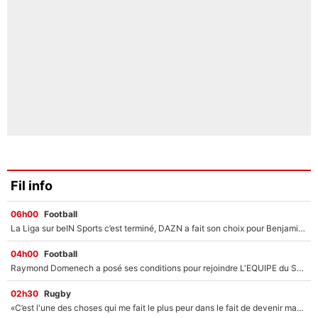
Fil info
06h00
Football
La Liga sur beIN Sports c’est terminé, DAZN a fait son choix pour Benjamin Da Silva et Omar Da Fonseca !
04h00
Football
Raymond Domenech a posé ses conditions pour rejoindre L'EQUIPE du Soir : Il refuse de faire l'émission avec un autre chroniqueur !
02h30
Rugby
«C’est l'une des choses qui me fait le plus peur dans le fait de devenir maman» : En couple avec Antoine Dupont, Iris Mittenaere s'inquiète déjà pour ses futurs enfants !