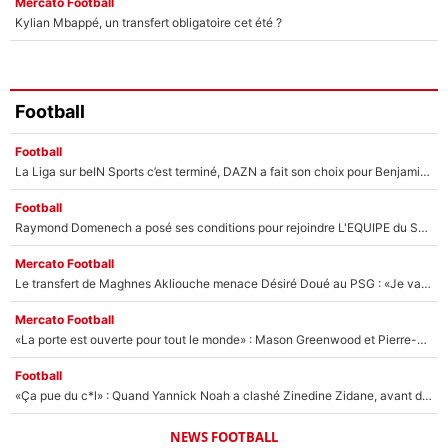
Mercato Football
Kylian Mbappé, un transfert obligatoire cet été ?
Football
Football
La Liga sur beIN Sports c’est terminé, DAZN a fait son choix pour Benjamin Da Silva et Omar Da Fonseca !
Football
Raymond Domenech a posé ses conditions pour rejoindre L'EQUIPE du Soir : Il refuse de faire l'émission avec un autre chroniqueur !
Mercato Football
Le transfert de Maghnes Akliouche menace Désiré Doué au PSG : «Je valide à 200%»
Mercato Football
«La porte est ouverte pour tout le monde» : Mason Greenwood et Pierre-Emerick Aubameyang ont quitté l'OM, Amine Gouiri balance sur la suite du mercato et sur la réaction du vestiaire !
Football
«Ça pue du c*l» : Quand Yannick Noah a clashé Zinedine Zidane, avant de se faire recadrer par le nouveau sélectionneur de l'équipe de France !
NEWS FOOTBALL