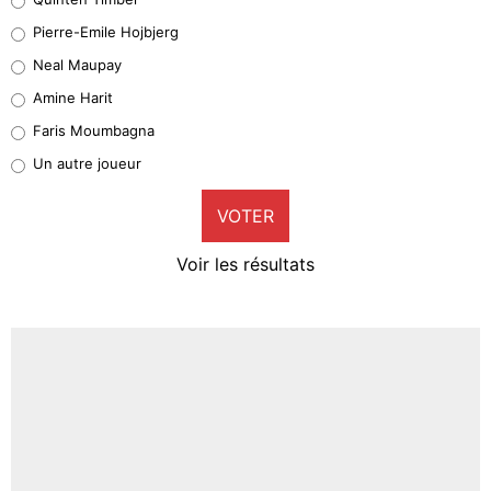
Geronimo Rulli
Pierre-Emile Hojbjerg
5%
Neal Maupay
Quinten Timber
Amine Harit
1%
Faris Moumbagna
Pierre-Emile Hojbjerg
Un autre joueur
9%
VOTER
Neal Maupay
4%
Voir les résultats
Amine Harit
3%
Faris Moumbagna
4%
Un autre joueur
5%
1665 personnes ont participé aux votes.