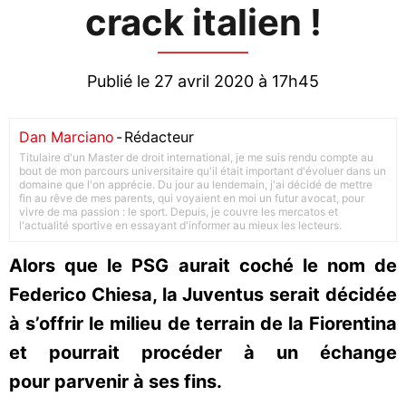
crack italien !
Publié le 27 avril 2020 à 17h45
Dan Marciano
-
Rédacteur
Titulaire d'un Master de droit international, je me suis rendu compte au
bout de mon parcours universitaire qu'il était important d'évoluer dans un
domaine que l'on apprécie. Du jour au lendemain, j'ai décidé de mettre
fin au rêve de mes parents, qui voyaient en moi un futur avocat, pour
vivre de ma passion : le sport. Depuis, je couvre les mercatos et
l'actualité sportive en essayant d'informer au mieux les lecteurs.
Alors que le PSG aurait coché le nom de
Federico Chiesa, la Juventus serait décidée
à s’offrir le milieu de terrain de la Fiorentina
et pourrait procéder à un échange
pour parvenir à ses fins.