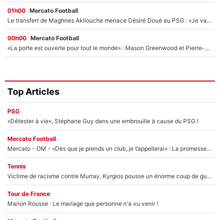
01h00
Mercato Football
Le transfert de Maghnes Akliouche menace Désiré Doué au PSG : «Je valide à 200%»
00h00
Mercato Football
«La porte est ouverte pour tout le monde» : Mason Greenwood et Pierre-Emerick Aubameyang ont quitté l'OM, Amine Gouiri balance sur la suite du mercato et sur la réaction du vestiaire !
Top Articles
PSG
«Détester à vie», Stéphane Guy dans une embrouille à cause du PSG !
Mercato Football
Mercato - OM - «Dès que je prends un club, je t’appellerai» : La promesse de Marcelino au moment de claquer la porte
Tennis
Victime de racisme contre Murray, Kyrgios pousse un énorme coup de gueule !
Tour de France
Marion Rousse : Le mariage que personne n'a vu venir !