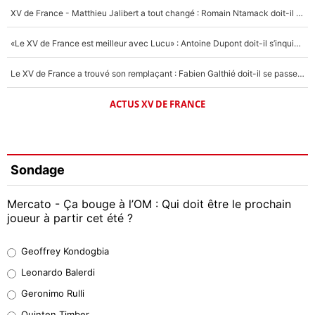
XV de France - Matthieu Jalibert a tout changé : Romain Ntamack doit-il s’inquiéter pour sa place à un an de la Coupe du monde ?
«Le XV de France est meilleur avec Lucu» : Antoine Dupont doit-il s’inquiéter pour sa place ?
Le XV de France a trouvé son remplaçant : Fabien Galthié doit-il se passer d'Antoine Dupont ?
ACTUS XV DE FRANCE
Sondage
Mercato - Ça bouge à l’OM : Qui doit être le prochain
joueur à partir cet été ?
Geoffrey Kondogbia
Geoffrey Kondogbia
38%
Leonardo Balerdi
Leonardo Balerdi
Geronimo Rulli
32%
Quinten Timber