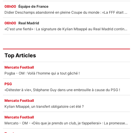
08h00
Équipe de France
Didier Deschamps abandonné en pleine Coupe du monde : «La FFF était déjà passée à Zinedine Zidane»
06h00
Real Madrid
«C'est une fierté» : La signature de Kylian Mbappé au Real Madrid continue de régaler l'Espagne
Top Articles
Mercato Football
Pogba - OM : Voilà l'homme qui a tout gâché !
PSG
«Détester à vie», Stéphane Guy dans une embrouille à cause du PSG !
Mercato Football
Kylian Mbappé, un transfert obligatoire cet été ?
Mercato Football
Mercato - OM - «Dès que je prends un club, je t’appellerai» : La promesse de Marcelino au moment de claquer la porte