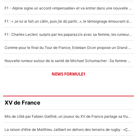
F1 - Alpine signe un accord «impensable» et va entrer dans une nouvelle dimension : Grande nouvelle pour Pierre Gasly !
F1 : « Je lui ai fait un câlin, puis j’ai dû partir...», le témoignage émouvant de Max Verstappen sur sa fille
F1 : Charles Leclerc surpris par les paparazzis avec sa femme, les rumeurs étaient vraies !
Comme pour le final du Tour de France, Esteban Ocon propose un Grand Prix de Formule 1 à Paris : «Autour de l’Arc de Triomphe, ce serait génial» !
Nouvelle rumeur autour de la santé de Michael Schumacher : Sa femme Corinna sort du silence
NEWS FORMULE1
XV de France
Mis de côté par Fabien Galthié, un joueur du XV de France partage sa frustration : «ils ne me l’ont pas dit tout de suite»
La raison d'être de Matthieu Jalibert en dehors des terrains de rugby : «Ça m'atteint autant que si tu touches à un membre de ma famille»