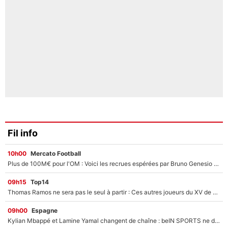
Fil info
10h00
Mercato Football
Plus de 100M€ pour l'OM : Voici les recrues espérées par Bruno Genesio et Grégory Lorenzi après l’opération dégraissage
09h15
Top14
Thomas Ramos ne sera pas le seul à partir : Ces autres joueurs du XV de France pourraient aussi quitter le Stade Toulousain, un club de Top 14 est déjà sur les rangs
09h00
Espagne
Kylian Mbappé et Lamine Yamal changent de chaîne : beIN SPORTS ne digère pas cette décision historique et prédit un fiasco pour la Liga