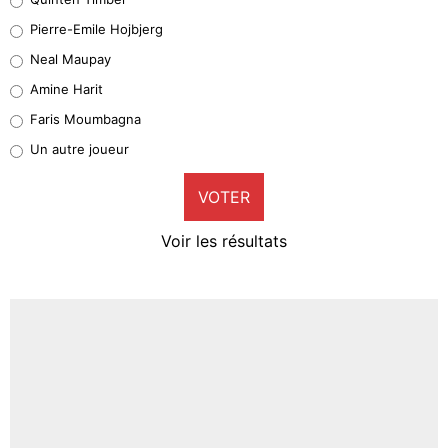
Geronimo Rulli
Pierre-Emile Hojbjerg
5%
Neal Maupay
Quinten Timber
Amine Harit
1%
Faris Moumbagna
Pierre-Emile Hojbjerg
Un autre joueur
9%
VOTER
Neal Maupay
4%
Voir les résultats
Amine Harit
3%
Faris Moumbagna
4%
Un autre joueur
5%
1558 personnes ont participé aux votes.