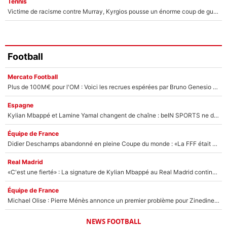
Tennis
Victime de racisme contre Murray, Kyrgios pousse un énorme coup de gueule !
Football
Mercato Football
Plus de 100M€ pour l'OM : Voici les recrues espérées par Bruno Genesio et Grégory Lorenzi après l’opération dégraissage
Espagne
Kylian Mbappé et Lamine Yamal changent de chaîne : beIN SPORTS ne digère pas cette décision historique et prédit un fiasco pour la Liga
Équipe de France
Didier Deschamps abandonné en pleine Coupe du monde : «La FFF était déjà passée à Zinedine Zidane»
Real Madrid
«C'est une fierté» : La signature de Kylian Mbappé au Real Madrid continue de régaler l'Espagne
Équipe de France
Michael Olise : Pierre Ménès annonce un premier problème pour Zinedine Zidane en équipe de France
NEWS FOOTBALL