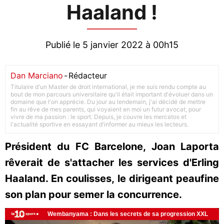
Haaland !
Publié le 5 janvier 2022 à 00h15
Dan Marciano
-
Rédacteur
Titulaire d'un Master de droit international, je me suis rendu compte au
bout de mon parcours universitaire qu'il était important d'évoluer dans un
domaine que l'on apprécie. Du jour au lendemain, j'ai décidé de mettre
fin au rêve de mes parents, qui voyaient en moi un futur avocat, pour
vivre de ma passion : le sport. Depuis, je couvre les mercatos et
l'actualité sportive en essayant d'informer au mieux les lecteurs.
Président du FC Barcelone, Joan Laporta
rêverait de s'attacher les services d'Erling
Haaland. En coulisses, le dirigeant peaufine
son plan pour semer la concurrence.