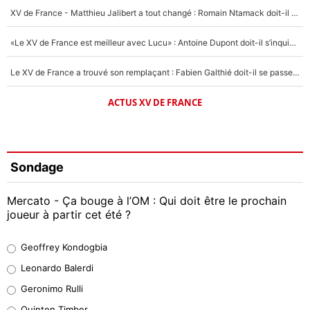
XV de France - Matthieu Jalibert a tout changé : Romain Ntamack doit-il s’inquiéter pour sa place à un an de la Coupe du monde ?
«Le XV de France est meilleur avec Lucu» : Antoine Dupont doit-il s’inquiéter pour sa place ?
Le XV de France a trouvé son remplaçant : Fabien Galthié doit-il se passer d'Antoine Dupont ?
ACTUS XV DE FRANCE
Sondage
Mercato - Ça bouge à l’OM : Qui doit être le prochain
joueur à partir cet été ?
Geoffrey Kondogbia
Geoffrey Kondogbia
38%
Leonardo Balerdi
Leonardo Balerdi
Geronimo Rulli
32%
Quinten Timber