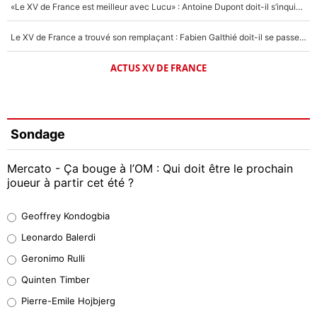
«Le XV de France est meilleur avec Lucu» : Antoine Dupont doit-il s’inquiéter pour sa place ?
Le XV de France a trouvé son remplaçant : Fabien Galthié doit-il se passer d'Antoine Dupont ?
ACTUS XV DE FRANCE
Sondage
Mercato - Ça bouge à l’OM : Qui doit être le prochain
joueur à partir cet été ?
Geoffrey Kondogbia
Geoffrey Kondogbia
38%
Leonardo Balerdi
Leonardo Balerdi
Geronimo Rulli
32%
Quinten Timber
Geronimo Rulli
Pierre-Emile Hojbjerg
5%