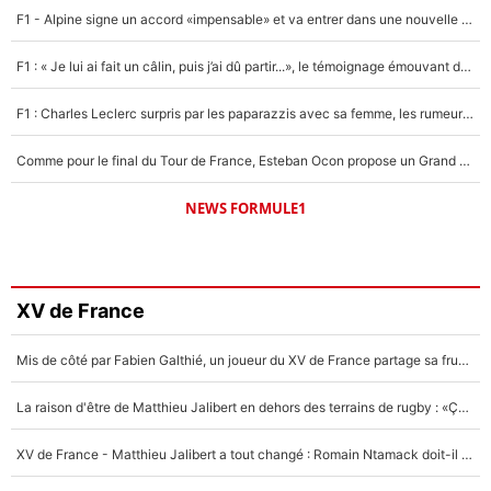
F1 - Alpine signe un accord «impensable» et va entrer dans une nouvelle dimension : Grande nouvelle pour Pierre Gasly !
F1 : « Je lui ai fait un câlin, puis j’ai dû partir...», le témoignage émouvant de Max Verstappen sur sa fille
F1 : Charles Leclerc surpris par les paparazzis avec sa femme, les rumeurs étaient vraies !
Comme pour le final du Tour de France, Esteban Ocon propose un Grand Prix de Formule 1 à Paris : «Autour de l’Arc de Triomphe, ce serait génial» !
NEWS FORMULE1
XV de France
Mis de côté par Fabien Galthié, un joueur du XV de France partage sa frustration : «ils ne me l’ont pas dit tout de suite»
La raison d'être de Matthieu Jalibert en dehors des terrains de rugby : «Ça m'atteint autant que si tu touches à un membre de ma famille»
XV de France - Matthieu Jalibert a tout changé : Romain Ntamack doit-il s’inquiéter pour sa place à un an de la Coupe du monde ?