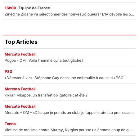
16h00
Équipe de France
Zinédine Zidane va sélectionner des nouveaux joueurs : L’IA dévoile les 5 cracks qui pourraient rapidement le rejoindre en équipe de France !
Top Articles
Mercato Football
Pogba - OM : Voilà l'homme qui a tout gâché !
PSG
«Détester à vie», Stéphane Guy dans une embrouille à cause du PSG !
Mercato Football
Kylian Mbappé, un transfert obligatoire cet été ?
Mercato Football
Mercato - OM - «Dès que je prends un club, je t’appellerai» : La promesse de Marcelino au moment de claquer la porte
Tennis
Victime de racisme contre Murray, Kyrgios pousse un énorme coup de gueule !