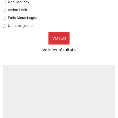
Neal Maupay
Quinten Timber
Amine Harit
1%
Faris Moumbagna
Pierre-Emile Hojbjerg
Un autre joueur
9%
VOTER
Neal Maupay
4%
Voir les résultats
Amine Harit
3%
Faris Moumbagna
4%
Un autre joueur
5%
1650 personnes ont participé aux votes.