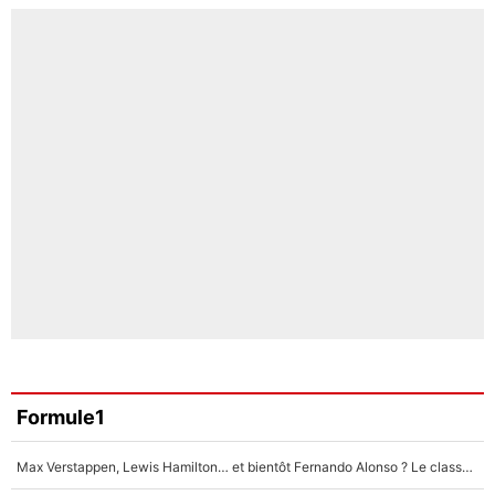
Formule1
Max Verstappen, Lewis Hamilton… et bientôt Fernando Alonso ? Le classement des pilotes les mieux payés en Formule 1 risque de changer !