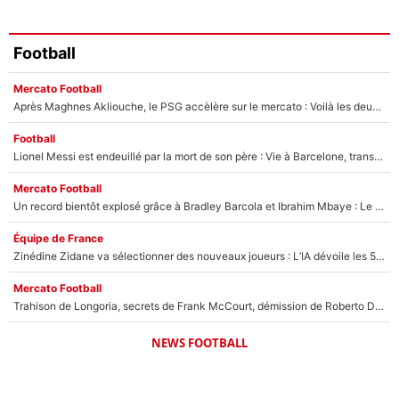
Football
Mercato Football
Après Maghnes Akliouche, le PSG accèlère sur le mercato : Voilà les deux nouvelles recrues qui vont signer la semaine prochaine ?
Football
Lionel Messi est endeuillé par la mort de son père : Vie à Barcelone, transfert au PSG... voilà comment Jorge Messi a joué un rôle essentiel dans sa carrière !
Mercato Football
Un record bientôt explosé grâce à Bradley Barcola et Ibrahim Mbaye : Le PSG sur le point de réaliser un mercato historique ?
Équipe de France
Zinédine Zidane va sélectionner des nouveaux joueurs : L’IA dévoile les 5 cracks qui pourraient rapidement le rejoindre en équipe de France !
Mercato Football
Trahison de Longoria, secrets de Frank McCourt, démission de Roberto De Zerbi : Medhi Benatia se lâche sur son départ de l'OM et fait d'importantes révélations
NEWS FOOTBALL