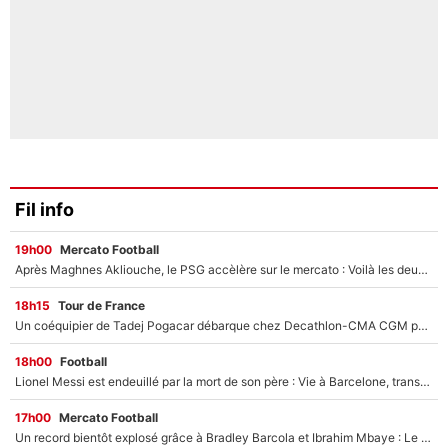
Fil info
19h00
Mercato Football
Après Maghnes Akliouche, le PSG accèlère sur le mercato : Voilà les deux nouvelles recrues qui vont signer la semaine prochaine ?
18h15
Tour de France
Un coéquipier de Tadej Pogacar débarque chez Decathlon-CMA CGM pour épauler Paul Seixas : «Mes meilleures années sont à venir»
18h00
Football
Lionel Messi est endeuillé par la mort de son père : Vie à Barcelone, transfert au PSG... voilà comment Jorge Messi a joué un rôle essentiel dans sa carrière !
17h00
Mercato Football
Un record bientôt explosé grâce à Bradley Barcola et Ibrahim Mbaye : Le PSG sur le point de réaliser un mercato historique ?