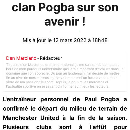
clan Pogba sur son
avenir !
Mis à jour le 12 mars 2022 à 18h48
Dan Marciano
-
Rédacteur
Titulaire d'un Master de droit international, je me suis rendu compte au
bout de mon parcours universitaire qu'il était important d'évoluer dans un
domaine que l'on apprécie. Du jour au lendemain, j'ai décidé de mettre
fin au rêve de mes parents, qui voyaient en moi un futur avocat, pour
vivre de ma passion : le sport. Depuis, je couvre les mercatos et
l'actualité sportive en essayant d'informer au mieux les lecteurs.
L'entraîneur personnel de Paul Pogba a
confirmé le départ du milieu de terrain de
Manchester United à la fin de la saison.
Plusieurs clubs sont à l'affût pour