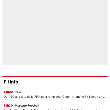
Fil info
14h00
PSG
Du PSG à la tête de la FIFA pour remplacer Gianni Infantino ? «Il serait un mauvais président», le patron de la Liga s'attaque à Nasser Al-Khelaïfi !
13h30
Mercato Football