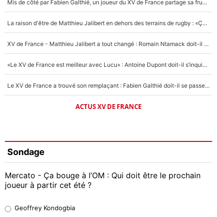
Mis de côté par Fabien Galthié, un joueur du XV de France partage sa frustration : «ils ne me l’ont pas dit tout de suite»
La raison d'être de Matthieu Jalibert en dehors des terrains de rugby : «Ça m'atteint autant que si tu touches à un membre de ma famille»
XV de France - Matthieu Jalibert a tout changé : Romain Ntamack doit-il s’inquiéter pour sa place à un an de la Coupe du monde ?
«Le XV de France est meilleur avec Lucu» : Antoine Dupont doit-il s’inquiéter pour sa place ?
Le XV de France a trouvé son remplaçant : Fabien Galthié doit-il se passer d'Antoine Dupont ?
ACTUS XV DE FRANCE
Sondage
Mercato - Ça bouge à l’OM : Qui doit être le prochain
joueur à partir cet été ?
Geoffrey Kondogbia
Geoffrey Kondogbia
38%