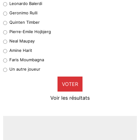
Leonardo Balerdi
Leonardo Balerdi
Geronimo Rulli
32%
Quinten Timber
Geronimo Rulli
Pierre-Emile Hojbjerg
4%
Neal Maupay
Quinten Timber
Amine Harit
1%
Faris Moumbagna
Pierre-Emile Hojbjerg
Un autre joueur
9%
VOTER
Neal Maupay
4%
Voir les résultats
Amine Harit
3%
Faris Moumbagna
4%