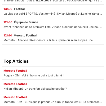
Bradley Barcola : Luis Enrique prêt à l’écarter au PSG, la décision qui va accélérer son transfert à Liverpool ?
13h00
Football
La Liga sur beIN SPORTS, c’est terminé : Kylian Mbappé et Lamine Yamal changent de chaîne, «le moment était venu d'ouvrir un nouveau chapitre»
12h30
Équipe de France
Avant l’annonce de sa première liste, Zidane a décidé d’accueillir une nouvelle tête en équipe de France
12h14
Mercato Football
Mercato - Analyse : Real-Vinicius Jr, la surprise qui n'en est pas une...
Top Articles
Mercato Football
Pogba - OM : Voilà l'homme qui a tout gâché !
Mercato Football
Kylian Mbappé, un transfert obligatoire cet été ?
Mercato Football
Mercato - OM - «Dès que je prends un club, je t’appellerai» : La promesse de Marcelino au moment de claquer la porte