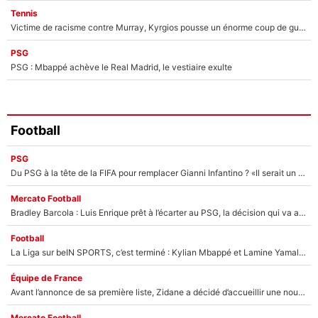
Tennis
Victime de racisme contre Murray, Kyrgios pousse un énorme coup de gueule !
PSG
PSG : Mbappé achève le Real Madrid, le vestiaire exulte
Football
PSG
Du PSG à la tête de la FIFA pour remplacer Gianni Infantino ? «Il serait un mauvais président», le patron de la Liga s'attaque à Nasser Al-Khelaïfi !
Mercato Football
Bradley Barcola : Luis Enrique prêt à l’écarter au PSG, la décision qui va accélérer son transfert à Liverpool ?
Football
La Liga sur beIN SPORTS, c’est terminé : Kylian Mbappé et Lamine Yamal changent de chaîne, «le moment était venu d'ouvrir un nouveau chapitre»
Équipe de France
Avant l’annonce de sa première liste, Zidane a décidé d’accueillir une nouvelle tête en équipe de France
Mercato Football