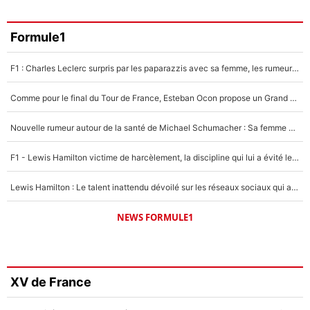
Formule1
F1 : Charles Leclerc surpris par les paparazzis avec sa femme, les rumeurs étaient vraies !
Comme pour le final du Tour de France, Esteban Ocon propose un Grand Prix de Formule 1 à Paris : «Autour de l’Arc de Triomphe, ce serait génial» !
Nouvelle rumeur autour de la santé de Michael Schumacher : Sa femme Corinna sort du silence
F1 - Lewis Hamilton victime de harcèlement, la discipline qui lui a évité le pire : «J'aurais probablement mal tourné»
Lewis Hamilton : Le talent inattendu dévoilé sur les réseaux sociaux qui a impressionné Kim Kardashian pendant leurs vacances en amoureux !
NEWS FORMULE1
XV de France