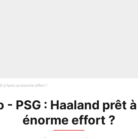
t à faire un énorme effort ?
 - PSG : Haaland prêt à 
énorme effort ?