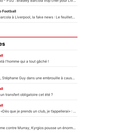
EXCLU - Mercato - PSG : Bradley Barcola trop cher pour Liverpool
 Football
PSG - Bradley Barcola à Liverpool, la fake news : Le feuilleton continue !
es
ll
ilà l'homme qui a tout gâché !
«Détester à vie», Stéphane Guy dans une embrouille à cause du PSG !
ll
n transfert obligatoire cet été ?
ll
Mercato - OM - «Dès que je prends un club, je t’appellerai» : La promesse de Marcelino au moment de claquer la porte
Victime de racisme contre Murray, Kyrgios pousse un énorme coup de gueule !