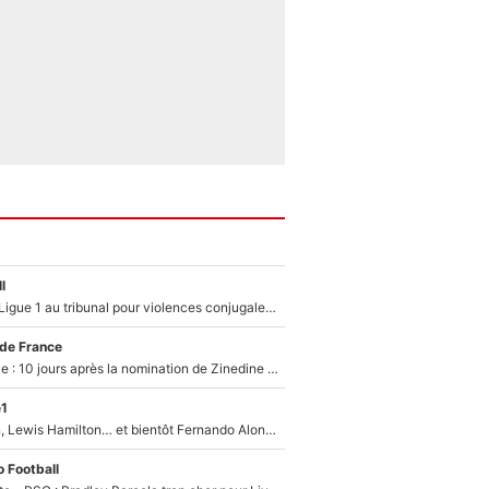
l
Des terrains de Ligue 1 au tribunal pour violences conjugales : Un arbitre français encourt une peine de 18 mois de prison !
 de France
Equipe de France : 10 jours après la nomination de Zinedine Zidane, c'est au tour de son fils de prendre un nouveau départ !
e1
Max Verstappen, Lewis Hamilton… et bientôt Fernando Alonso ? Le classement des pilotes les mieux payés en Formule 1 risque de changer !
 Football