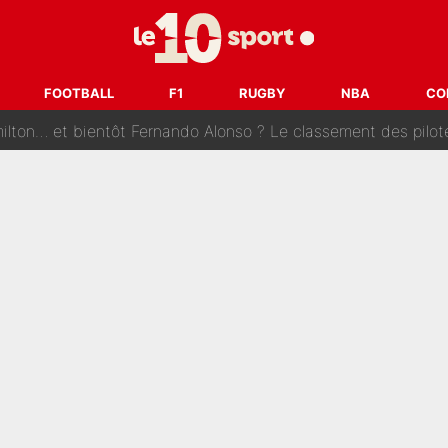
tribunal pour violences conjugales : Un arbitre français encou
après la nomination de Zinedine Zidane, c'est au tour de son fi
FOOTBALL
F1
RUGBY
NBA
CO
 et bientôt Fernando Alonso ? Le classement des pilotes les mieux p
dley Barcola trop cher pour Liverpool
rpool, la fake news : Le feuilleton continue !