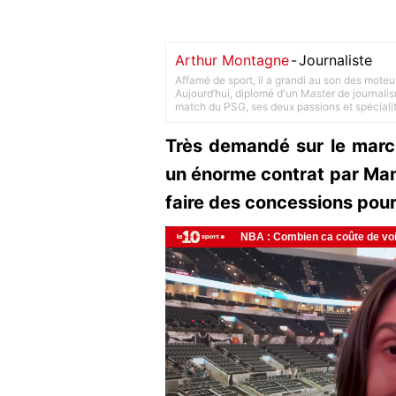
Arthur Montagne
-
Journaliste
Affamé de sport, il a grandi au son des moteu
Aujourd’hui, diplomé d'un Master de journalism
match du PSG, ses deux passions et spéciali
Très demandé sur le marché
un énorme contrat par Manch
faire des concessions pour