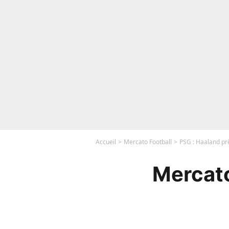
Accueil
Mercato Football
PSG : Haaland prê
Mercato