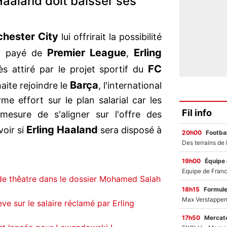
Haaland doit baisser ses
hester City
lui offrirait la possibilité
Premier League
Erling
ux payé de
,
FC
s attiré par le projet sportif du
Barça
haite rejoindre le
, l'international
e effort sur le plan salarial car les
Fil info
esure de s'aligner sur l'offre des
Erling Haaland
voir si
sera disposé à
20h00
Footbal
19h00
Équipe
de thêatre dans le dossier Mohamed Salah
18h15
Formul
ve sur le salaire réclamé par Erling
17h50
Mercato