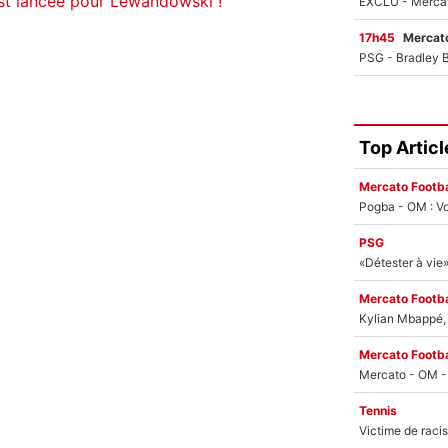
est lancée pour Lewandowski !
17h45
Mercato
Top Articl
Mercato Footba
Pogba - OM : Vo
PSG
Mercato Footba
Kylian Mbappé, u
Mercato Footba
Tennis