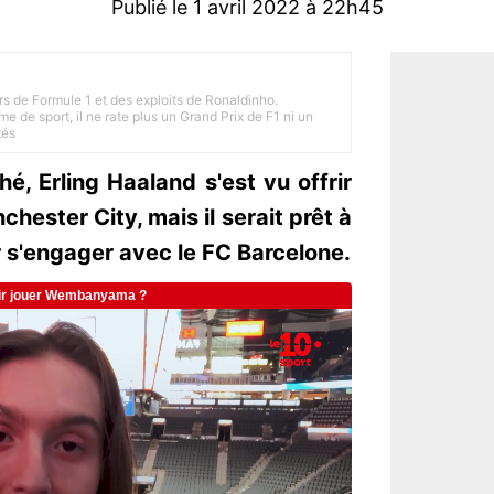
Publié le 1 avril 2022 à 22h45
rs de Formule 1 et des exploits de Ronaldinho.
e de sport, il ne rate plus un Grand Prix de F1 ni un
tés
, Erling Haaland s'est vu offrir
ester City, mais il serait prêt à
 s'engager avec le FC Barcelone.