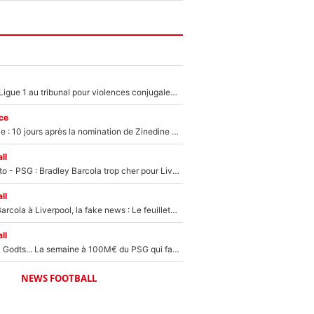
Des terrains de Ligue 1 au tribunal pour violences conjugales : Un arbitre français encourt une peine de 18 mois de prison !
ce
Equipe de France : 10 jours après la nomination de Zinedine Zidane, c'est au tour de son fils de prendre un nouveau départ !
ll
EXCLU - Mercato - PSG : Bradley Barcola trop cher pour Liverpool
ll
PSG - Bradley Barcola à Liverpool, la fake news : Le feuilleton continue !
ll
Akliouche, Mika Godts... La semaine à 100M€ du PSG qui fait basculer le mercato du PSG !
NEWS FOOTBALL