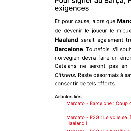
Pour signer au Barça, 
exigences
Manc
Et pour cause, alors que
de devenir le joueur le mie
Haaland
serait également trè
Barcelone
. Toutefois, s'il sou
norvégien devra faire un énorm
Catalans ne seront pas en m
Citizens
. Reste désormais à sa
consentir de tels efforts.
Articles liés
Mercato - Barcelone : Coup 
!
Mercato - PSG : Le voile se lè
Haaland !