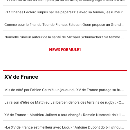
F1 : Charles Leclerc surpris par les paparazzis avec sa femme, les rumeurs étaient vraies !
Comme pour le final du Tour de France, Esteban Ocon propose un Grand Prix de Formule 1 à Paris : «Autour de l’Arc de Triomphe, ce serait génial» !
Nouvelle rumeur autour de la santé de Michael Schumacher : Sa femme Corinna sort du silence
NEWS FORMULE1
XV de France
Mis de côté par Fabien Galthié, un joueur du XV de France partage sa frustration : «ils ne me l’ont pas dit tout de suite»
La raison d'être de Matthieu Jalibert en dehors des terrains de rugby : «Ça m'atteint autant que si tu touches à un membre de ma famille»
XV de France - Matthieu Jalibert a tout changé : Romain Ntamack doit-il s’inquiéter pour sa place à un an de la Coupe du monde ?
«Le XV de France est meilleur avec Lucu» : Antoine Dupont doit-il s’inquiéter pour sa place ?