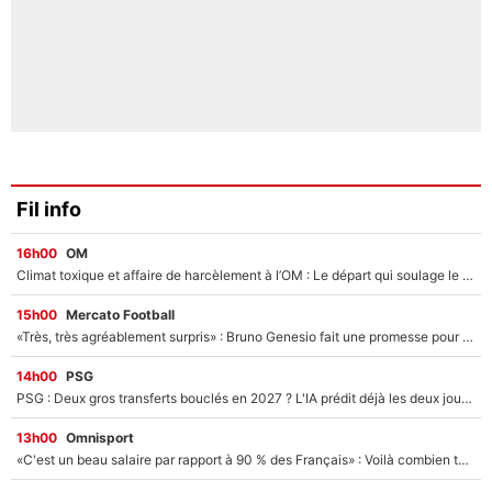
Fil info
16h00
OM
Climat toxique et affaire de harcèlement à l’OM : Le départ qui soulage le vestiaire de Bruno Genesio
15h00
Mercato Football
«Très, très agréablement surpris» : Bruno Genesio fait une promesse pour la suite du mercato de l’OM et rassure les supporters
14h00
PSG
PSG : Deux gros transferts bouclés en 2027 ? L'IA prédit déjà les deux joueurs qui pourraient rejoindre Luis Enrique !
13h00
Omnisport
«C'est un beau salaire par rapport à 90 % des Français» : Voilà combien touchait Nelson Monfort sur France Télévisions avant de rejoindre CNews