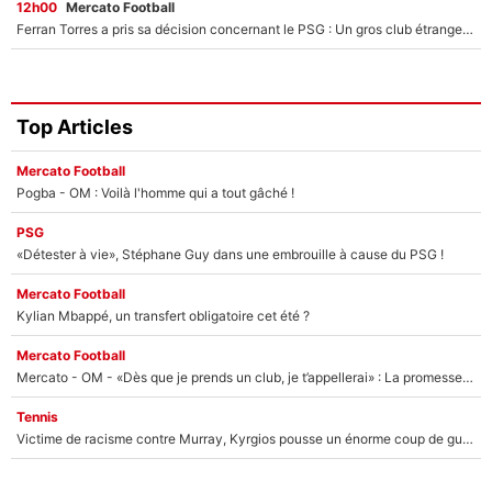
12h00
Mercato Football
Ferran Torres a pris sa décision concernant le PSG : Un gros club étranger prêt à relancer le feuilleton pour la signature du champion du monde 2026 !
Top Articles
Mercato Football
Pogba - OM : Voilà l'homme qui a tout gâché !
PSG
«Détester à vie», Stéphane Guy dans une embrouille à cause du PSG !
Mercato Football
Kylian Mbappé, un transfert obligatoire cet été ?
Mercato Football
Mercato - OM - «Dès que je prends un club, je t’appellerai» : La promesse de Marcelino au moment de claquer la porte
Tennis
Victime de racisme contre Murray, Kyrgios pousse un énorme coup de gueule !