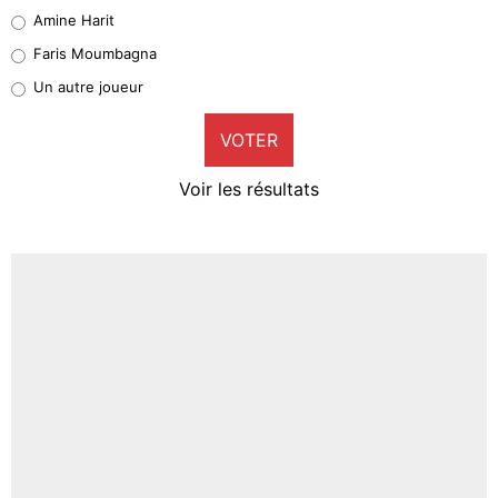
Quinten Timber
Amine Harit
1%
Faris Moumbagna
Pierre-Emile Hojbjerg
Un autre joueur
9%
VOTER
Neal Maupay
4%
Voir les résultats
Amine Harit
3%
Faris Moumbagna
4%
Un autre joueur
5%
1593 personnes ont participé aux votes.