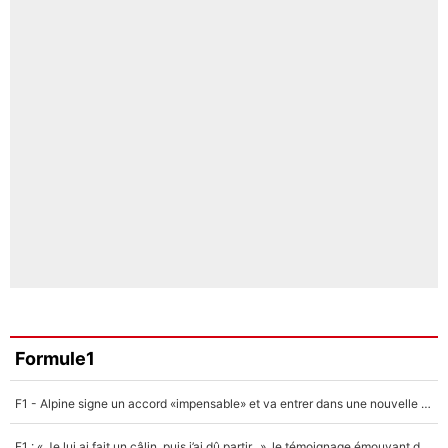
Formule1
F1 - Alpine signe un accord «impensable» et va entrer dans une nouvelle dimension : Grande nouvelle pour Pierre Gasly !
F1 : « Je lui ai fait un câlin, puis j’ai dû partir...», le témoignage émouvant de Max Verstappen sur sa fille