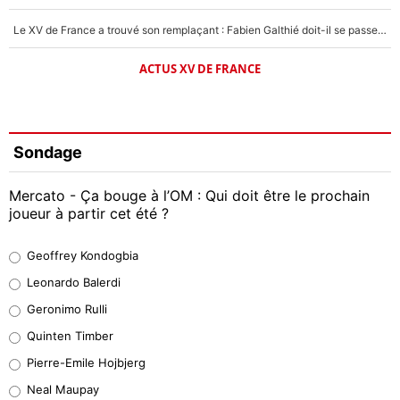
Le XV de France a trouvé son remplaçant : Fabien Galthié doit-il se passer d'Antoine Dupont ?
ACTUS XV DE FRANCE
Sondage
Mercato - Ça bouge à l’OM : Qui doit être le prochain
joueur à partir cet été ?
Geoffrey Kondogbia
Geoffrey Kondogbia
38%
Leonardo Balerdi
Leonardo Balerdi
Geronimo Rulli
32%
Quinten Timber
Geronimo Rulli
Pierre-Emile Hojbjerg
5%
Neal Maupay