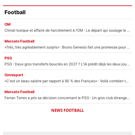
Football
OM
Climat toxique et affaire de harcèlement à l’OM : Le départ qui soulage le vestiaire de Bruno Genesio
Mercato Football
«Très, très agréablement surpris» : Bruno Genesio fait une promesse pour la suite du mercato de l’OM et rassure les supporters
PSG
PSG : Deux gros transferts bouclés en 2027 ? L'IA prédit déjà les deux joueurs qui pourraient rejoindre Luis Enrique !
Omnisport
«C'est un beau salaire par rapport à 90 % des Français» : Voilà combien touchait Nelson Monfort sur France Télévisions avant de rejoindre CNews
Mercato Football
Ferran Torres a pris sa décision concernant le PSG : Un gros club étranger prêt à relancer le feuilleton pour la signature du champion du monde 2026 !
NEWS FOOTBALL