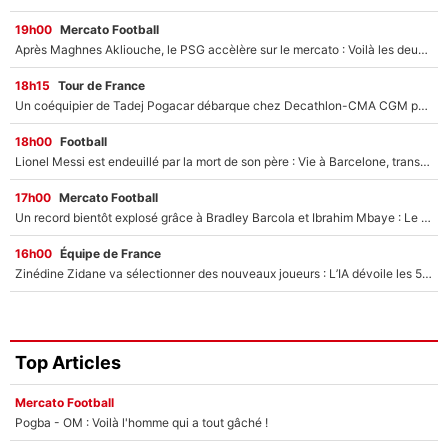
19h00
Mercato Football
Après Maghnes Akliouche, le PSG accèlère sur le mercato : Voilà les deux nouvelles recrues qui vont signer la semaine prochaine ?
18h15
Tour de France
Un coéquipier de Tadej Pogacar débarque chez Decathlon-CMA CGM pour épauler Paul Seixas : «Mes meilleures années sont à venir»
18h00
Football
Lionel Messi est endeuillé par la mort de son père : Vie à Barcelone, transfert au PSG... voilà comment Jorge Messi a joué un rôle essentiel dans sa carrière !
17h00
Mercato Football
Un record bientôt explosé grâce à Bradley Barcola et Ibrahim Mbaye : Le PSG sur le point de réaliser un mercato historique ?
16h00
Équipe de France
Zinédine Zidane va sélectionner des nouveaux joueurs : L’IA dévoile les 5 cracks qui pourraient rapidement le rejoindre en équipe de France !
Top Articles
Mercato Football
Pogba - OM : Voilà l'homme qui a tout gâché !