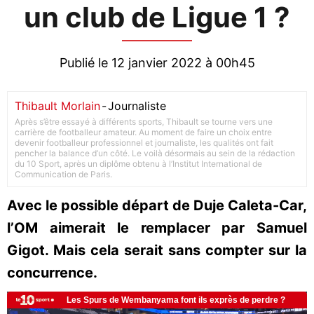
un club de Ligue 1 ?
Publié le 12 janvier 2022 à 00h45
Thibault Morlain
-
Journaliste
Après s’être essayé à différents sports, Thibault se tourne vers une
carrière de footballeur amateur. Au moment de faire un choix entre
devenir footballeur professionnel et journaliste, les qualités ont fait
pencher la balance d’un côté. Le voilà désormais au sein de la rédaction
du 10 Sport, après un diplôme obtenu à l’Institut International de
Communication de Paris.
Avec le possible départ de Duje Caleta-Car,
l’OM aimerait le remplacer par Samuel
Gigot. Mais cela serait sans compter sur la
concurrence.