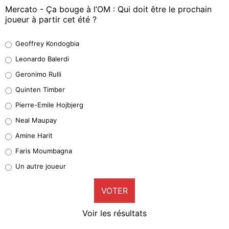
Mercato - Ça bouge à l’OM : Qui doit être le prochain
joueur à partir cet été ?
Geoffrey Kondogbia
Geoffrey Kondogbia
38%
Leonardo Balerdi
Leonardo Balerdi
Geronimo Rulli
32%
Quinten Timber
Geronimo Rulli
Pierre-Emile Hojbjerg
5%
Neal Maupay
Quinten Timber
Amine Harit
1%
Faris Moumbagna
Pierre-Emile Hojbjerg
Un autre joueur
9%
VOTER
Neal Maupay
4%
Voir les résultats
Amine Harit