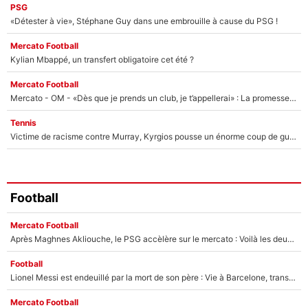
PSG
«Détester à vie», Stéphane Guy dans une embrouille à cause du PSG !
Mercato Football
Kylian Mbappé, un transfert obligatoire cet été ?
Mercato Football
Mercato - OM - «Dès que je prends un club, je t’appellerai» : La promesse de Marcelino au moment de claquer la porte
Tennis
Victime de racisme contre Murray, Kyrgios pousse un énorme coup de gueule !
Football
Mercato Football
Après Maghnes Akliouche, le PSG accèlère sur le mercato : Voilà les deux nouvelles recrues qui vont signer la semaine prochaine ?
Football
Lionel Messi est endeuillé par la mort de son père : Vie à Barcelone, transfert au PSG... voilà comment Jorge Messi a joué un rôle essentiel dans sa carrière !
Mercato Football