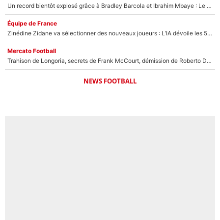
Un record bientôt explosé grâce à Bradley Barcola et Ibrahim Mbaye : Le PSG sur le point de réaliser un mercato historique ?
Équipe de France
Zinédine Zidane va sélectionner des nouveaux joueurs : L’IA dévoile les 5 cracks qui pourraient rapidement le rejoindre en équipe de France !
Mercato Football
Trahison de Longoria, secrets de Frank McCourt, démission de Roberto De Zerbi : Medhi Benatia se lâche sur son départ de l'OM et fait d'importantes révélations
NEWS FOOTBALL