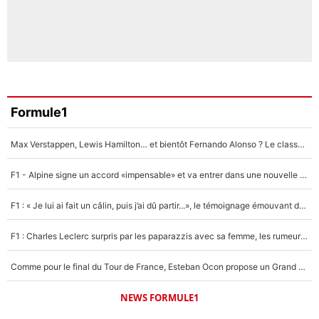
Formule1
Max Verstappen, Lewis Hamilton… et bientôt Fernando Alonso ? Le classement des pilotes les mieux payés en Formule 1 risque de changer !
F1 - Alpine signe un accord «impensable» et va entrer dans une nouvelle dimension : Grande nouvelle pour Pierre Gasly !
F1 : « Je lui ai fait un câlin, puis j’ai dû partir...», le témoignage émouvant de Max Verstappen sur sa fille
F1 : Charles Leclerc surpris par les paparazzis avec sa femme, les rumeurs étaient vraies !
Comme pour le final du Tour de France, Esteban Ocon propose un Grand Prix de Formule 1 à Paris : «Autour de l’Arc de Triomphe, ce serait génial» !
NEWS FORMULE1