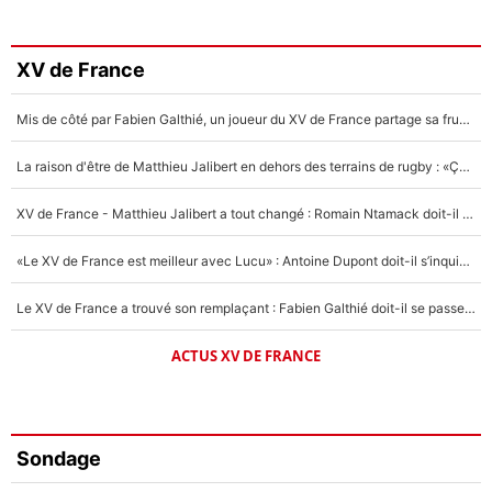
XV de France
Mis de côté par Fabien Galthié, un joueur du XV de France partage sa frustration : «ils ne me l’ont pas dit tout de suite»
La raison d'être de Matthieu Jalibert en dehors des terrains de rugby : «Ça m'atteint autant que si tu touches à un membre de ma famille»
XV de France - Matthieu Jalibert a tout changé : Romain Ntamack doit-il s’inquiéter pour sa place à un an de la Coupe du monde ?
«Le XV de France est meilleur avec Lucu» : Antoine Dupont doit-il s’inquiéter pour sa place ?
Le XV de France a trouvé son remplaçant : Fabien Galthié doit-il se passer d'Antoine Dupont ?
ACTUS XV DE FRANCE
Sondage