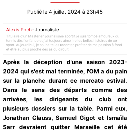
Publié le 4 juillet 2024 à 23h45
Alexis Poch
-
Journaliste
Titulaire d'un Master en journalisme sportif, je suis tombé amoureux du
tennis dès l'enfance et j'ai toujours aimé lire les belles histoires de ce
sport. Aujourd'hui, je souhaite les raconter, profiter de ma passion à fond
et être au plus proche des as du circuit.
Après la déception d'une saison 2023-
2024 qui s'est mal terminée, l'OM a du pain
sur la planche durant ce mercato estival.
Dans le sens des départs comme des
arrivées, les dirigeants du club ont
plusieurs dossiers sur la table. Parmi eux,
Jonathan Clauss, Samuel Gigot et Ismaïla
Sarr devraient quitter Marseille cet été