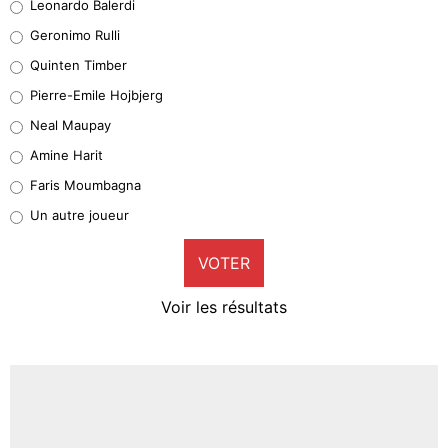
Leonardo Balerdi
Leonardo Balerdi
Geronimo Rulli
32%
Quinten Timber
Geronimo Rulli
Pierre-Emile Hojbjerg
5%
Neal Maupay
Quinten Timber
Amine Harit
1%
Faris Moumbagna
Pierre-Emile Hojbjerg
Un autre joueur
9%
VOTER
Neal Maupay
4%
Voir les résultats
Amine Harit
3%
Faris Moumbagna
4%
Un autre joueur