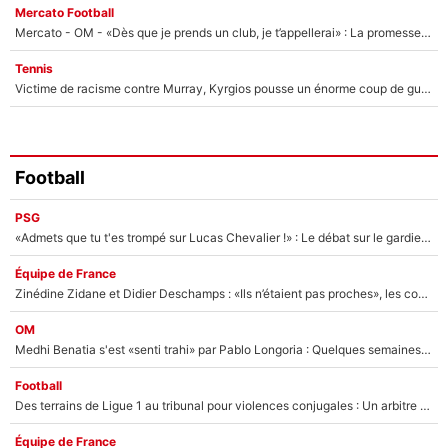
Mercato Football
Mercato - OM - «Dès que je prends un club, je t’appellerai» : La promesse de Marcelino au moment de claquer la porte
Tennis
Victime de racisme contre Murray, Kyrgios pousse un énorme coup de gueule !
Football
PSG
«Admets que tu t'es trompé sur Lucas Chevalier !» : Le débat sur le gardien du PSG vire au clash à l'After Foot
Équipe de France
Zinédine Zidane et Didier Deschamps : «Ils n’étaient pas proches», les confidences d’un membre de l’équipe de France 1998 sur leur relation spéciale
OM
Medhi Benatia s'est «senti trahi» par Pablo Longoria : Quelques semaines après son départ, l'ancien directeur de football de l'OM règle ses comptes
Football
Des terrains de Ligue 1 au tribunal pour violences conjugales : Un arbitre français encourt une peine de 18 mois de prison !
Équipe de France