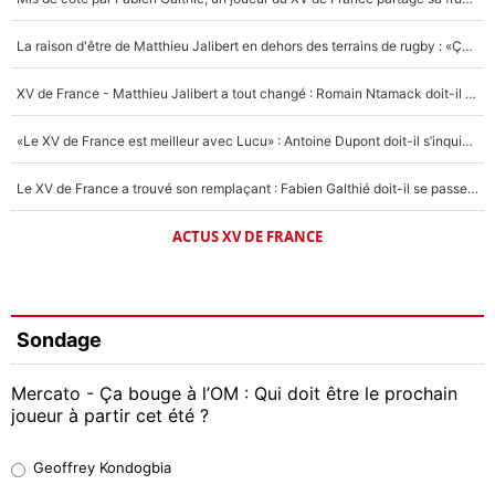
La raison d'être de Matthieu Jalibert en dehors des terrains de rugby : «Ça m'atteint autant que si tu touches à un membre de ma famille»
XV de France - Matthieu Jalibert a tout changé : Romain Ntamack doit-il s’inquiéter pour sa place à un an de la Coupe du monde ?
«Le XV de France est meilleur avec Lucu» : Antoine Dupont doit-il s’inquiéter pour sa place ?
Le XV de France a trouvé son remplaçant : Fabien Galthié doit-il se passer d'Antoine Dupont ?
ACTUS XV DE FRANCE
Sondage
Mercato - Ça bouge à l’OM : Qui doit être le prochain
joueur à partir cet été ?
Geoffrey Kondogbia
Geoffrey Kondogbia
38%