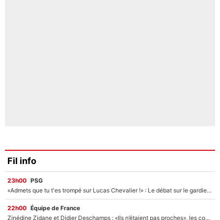
Fil info
23h00
PSG
«Admets que tu t'es trompé sur Lucas Chevalier !» : Le débat sur le gardien du PSG vire au clash à l'After Foot
22h00
Équipe de France
Zinédine Zidane et Didier Deschamps : «Ils n’étaient pas proches», les confidences d’un membre de l’équipe de France 1998 sur leur relation spéciale