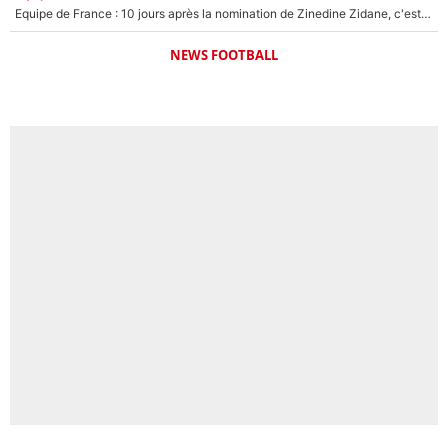
Equipe de France : 10 jours après la nomination de Zinedine Zidane, c'est au tour de son fils de prendre un nouveau départ !
NEWS FOOTBALL