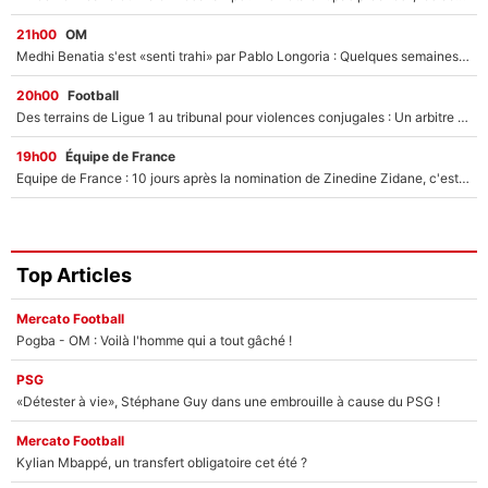
21h00
OM
Medhi Benatia s'est «senti trahi» par Pablo Longoria : Quelques semaines après son départ, l'ancien directeur de football de l'OM règle ses comptes
20h00
Football
Des terrains de Ligue 1 au tribunal pour violences conjugales : Un arbitre français encourt une peine de 18 mois de prison !
19h00
Équipe de France
Equipe de France : 10 jours après la nomination de Zinedine Zidane, c'est au tour de son fils de prendre un nouveau départ !
Top Articles
Mercato Football
Pogba - OM : Voilà l'homme qui a tout gâché !
PSG
«Détester à vie», Stéphane Guy dans une embrouille à cause du PSG !
Mercato Football
Kylian Mbappé, un transfert obligatoire cet été ?