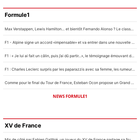
Formule1
Max Verstappen, Lewis Hamilton… et bientôt Fernando Alonso ? Le classement des pilotes les mieux payés en Formule 1 risque de changer !
F1 - Alpine signe un accord «impensable» et va entrer dans une nouvelle dimension : Grande nouvelle pour Pierre Gasly !
F1 : « Je lui ai fait un câlin, puis j’ai dû partir...», le témoignage émouvant de Max Verstappen sur sa fille
F1 : Charles Leclerc surpris par les paparazzis avec sa femme, les rumeurs étaient vraies !
Comme pour le final du Tour de France, Esteban Ocon propose un Grand Prix de Formule 1 à Paris : «Autour de l’Arc de Triomphe, ce serait génial» !
NEWS FORMULE1
XV de France
Mis de côté par Fabien Galthié, un joueur du XV de France partage sa frustration : «ils ne me l’ont pas dit tout de suite»