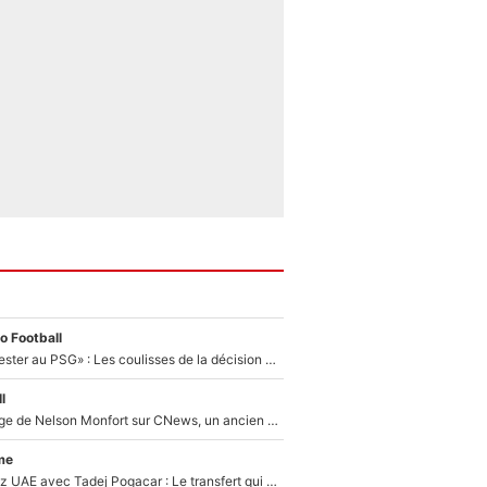
o Football
«Il a décidé de rester au PSG» : Les coulisses de la décision de Lucas Chevalier pour son transfert
l
Après le dérapage de Nelson Monfort sur CNews, un ancien journaliste de France Télévisions relance la polémique sur les incendies en Gironde
me
Paul Seixas chez UAE avec Tadej Pogacar : Le transfert qui effraie le peloton, «c’est la pire des choses qui puisse arriver»