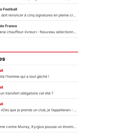
o Football
Grégory Lorenzi doit renoncer à cinq signatures en pleine crise financière : L’IA propose sept noms à l’OM pour un mercato réussi... à seulement 5M€ !
 de France
«Plus grand, je ferai chauffeur-livreur» : Nouveau sélectionneur des Bleus, Zinédine Zidane s’était imaginé un avenir très différent lorsqu'il était enfant
es
ll
ilà l'homme qui a tout gâché !
ll
n transfert obligatoire cet été ?
ll
Mercato - OM - «Dès que je prends un club, je t’appellerai» : La promesse de Marcelino au moment de claquer la porte
Victime de racisme contre Murray, Kyrgios pousse un énorme coup de gueule !