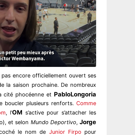
 pas encore officiellement ouvert ses
de la saison prochaine. De nombreux
Pablo
Longoria
la cité phocéenne et
ite boucler plusieurs renforts.
Comme
OM
om
, l’
s’active pour s’attacher les
Jorge
), et selon
Mundo Deportivo
,
 coché le nom de
Junior Firpo
pour