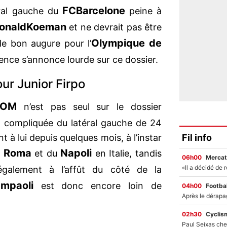
FC
Barcelone
éral gauche du
peine à
onald
Koeman
et ne devrait pas être
Olympique de
de bon augure pour l’
ence s’annonce lourde sur ce dossier.
ur Junior Firpo
OM
n’est pas seul sur le dossier
n compliquée du latéral gauche de 24
Fil info
nt à lui depuis quelques mois, à l’instar
Roma
Napoli
a
et du
en Italie, tandis
06h00
Mercat
également à l’affût du côté de la
mpaoli
est donc encore loin de
04h00
Footbal
02h30
Cyclis