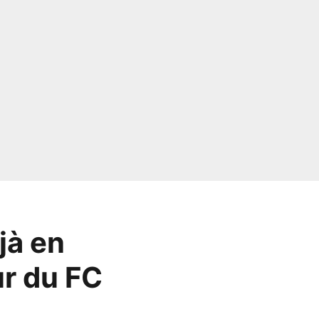
jà en
ur du FC