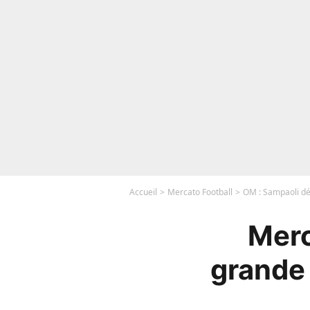
Accueil
Mercato Football
OM : Sampaoli déj
Merc
grande 