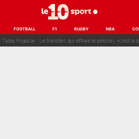
SG» : Les coulisses de la décision de Lucas Chevalier pour s
fort sur CNews, un ancien journaliste de France Télévisions relance la 
FOOTBALL
F1
RUGBY
NBA
CO
dej Pogacar : Le transfert qui effraie le peloton, «c’est la 
nq signatures en pleine crise financière : L’IA propose sept noms à l’OM po
reur» : Nouveau sélectionneur des Bleus, Zinédine Zidane s’était imaginé un av