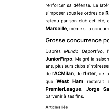
renforcer sa défense. Le lat
R
s’imposer sous les ordres de
retenu par son club cet été, 
Marseille
, même si la concurr
Grosse concurrence po
D’après
Mundo Deportivo
, l’
Junior
Firpo
. Malgré la saiso
ans, plusieurs clubs s’intéresse
AC
Milan
Inter
de l’
, de l’
, de l
West Ham
que
resterait 
Premier
League
Jorge Sa
.
parvenir à ses fins.
Articles liés