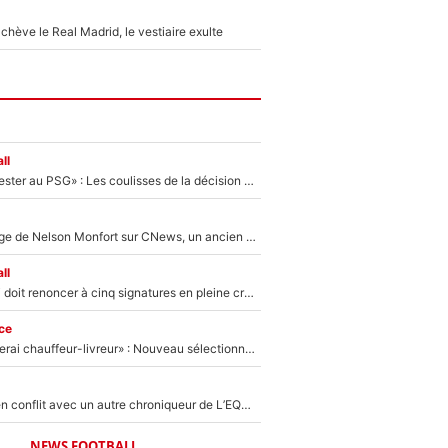
hève le Real Madrid, le vestiaire exulte
ll
«Il a décidé de rester au PSG» : Les coulisses de la décision de Lucas Chevalier pour son transfert
Après le dérapage de Nelson Monfort sur CNews, un ancien journaliste de France Télévisions relance la polémique sur les incendies en Gironde
ll
Grégory Lorenzi doit renoncer à cinq signatures en pleine crise financière : L’IA propose sept noms à l’OM pour un mercato réussi... à seulement 5M€ !
ce
«Plus grand, je ferai chauffeur-livreur» : Nouveau sélectionneur des Bleus, Zinédine Zidane s’était imaginé un avenir très différent lorsqu'il était enfant
Johan Micoud en conflit avec un autre chroniqueur de L’EQUIPE du Soir : «Pendant un moment, je ne les ai pas remis ensemble dans l'émission»
NEWS FOOTBALL