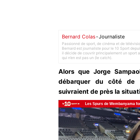
Bernard Colas
-
Journaliste
Passionné de sport, de cinéma et de télévisi
Bernard est journaliste pour le 10 Sport depu
il décide de couvrir principalement un sport adu
qui n’en est pas un (le catch).
Alors que Jorge Sampaoli
débarquer du côté de l
suivraient de près la situa