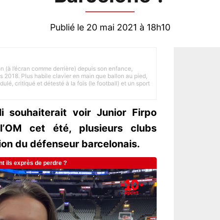
Publié le 20 mai 2021 à 18h10
on (à l’écran comme derrière) depuis son enfance,
is 2018. Plus habile clavier en main que ballon au pied,
lé, critiqué et détesté à la fois (le football) et un sport
 souhaiterait voir Junior Firpo
’OM cet été, plusieurs clubs
tion du défenseur barcelonais.