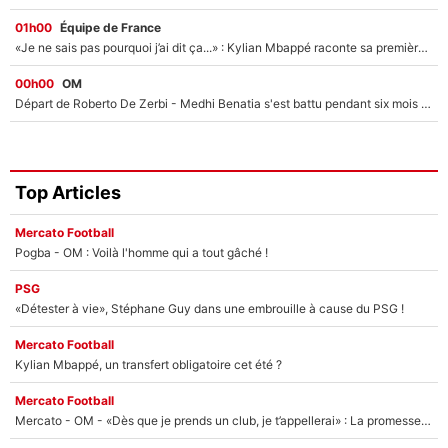
01h00
Équipe de France
«Je ne sais pas pourquoi j’ai dit ça...» : Kylian Mbappé raconte sa première rencontre avec Zinédine Zidane (et c’est très drôle)
00h00
OM
Départ de Roberto De Zerbi - Medhi Benatia s'est battu pendant six mois pour le retenir à l'OM, le PSG a été le naufrage de trop : «Je pars avec toi»
Top Articles
Mercato Football
Pogba - OM : Voilà l'homme qui a tout gâché !
PSG
«Détester à vie», Stéphane Guy dans une embrouille à cause du PSG !
Mercato Football
Kylian Mbappé, un transfert obligatoire cet été ?
Mercato Football
Mercato - OM - «Dès que je prends un club, je t’appellerai» : La promesse de Marcelino au moment de claquer la porte