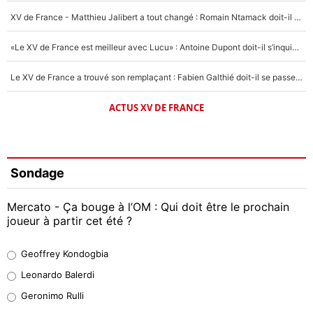
XV de France - Matthieu Jalibert a tout changé : Romain Ntamack doit-il s’inquiéter pour sa place à un an de la Coupe du monde ?
«Le XV de France est meilleur avec Lucu» : Antoine Dupont doit-il s’inquiéter pour sa place ?
Le XV de France a trouvé son remplaçant : Fabien Galthié doit-il se passer d'Antoine Dupont ?
ACTUS XV DE FRANCE
Sondage
Mercato - Ça bouge à l’OM : Qui doit être le prochain
joueur à partir cet été ?
Geoffrey Kondogbia
Geoffrey Kondogbia
38%
Leonardo Balerdi
Leonardo Balerdi
Geronimo Rulli
32%