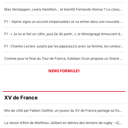
Max Verstappen, Lewis Hamilton… et bientôt Fernando Alonso ? Le classement des pilotes les mieux payés en Formule 1 risque de changer !
F1 - Alpine signe un accord «impensable» et va entrer dans une nouvelle dimension : Grande nouvelle pour Pierre Gasly !
F1 : « Je lui ai fait un câlin, puis j’ai dû partir...», le témoignage émouvant de Max Verstappen sur sa fille
F1 : Charles Leclerc surpris par les paparazzis avec sa femme, les rumeurs étaient vraies !
Comme pour le final du Tour de France, Esteban Ocon propose un Grand Prix de Formule 1 à Paris : «Autour de l’Arc de Triomphe, ce serait génial» !
NEWS FORMULE1
XV de France
Mis de côté par Fabien Galthié, un joueur du XV de France partage sa frustration : «ils ne me l’ont pas dit tout de suite»
La raison d'être de Matthieu Jalibert en dehors des terrains de rugby : «Ça m'atteint autant que si tu touches à un membre de ma famille»