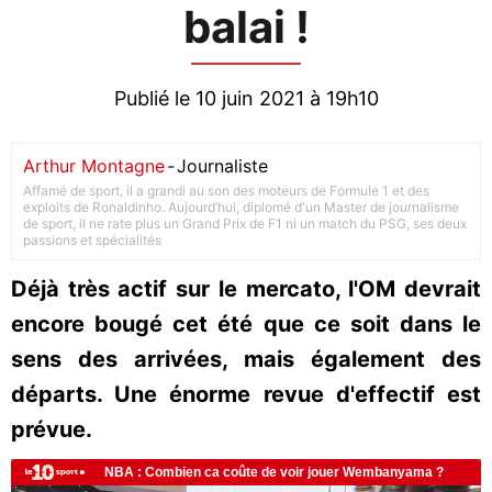
balai !
Publié le 10 juin 2021 à 19h10
Arthur Montagne
-
Journaliste
Affamé de sport, il a grandi au son des moteurs de Formule 1 et des
exploits de Ronaldinho. Aujourd’hui, diplomé d'un Master de journalisme
de sport, il ne rate plus un Grand Prix de F1 ni un match du PSG, ses deux
passions et spécialités
Déjà très actif sur le mercato, l'OM devrait
encore bougé cet été que ce soit dans le
sens des arrivées, mais également des
départs. Une énorme revue d'effectif est
prévue.