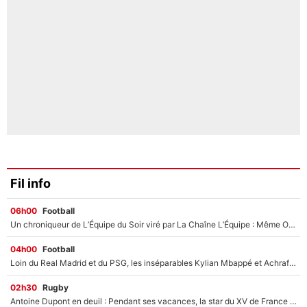
Fil info
06h00
Football
Un chroniqueur de L’Équipe du Soir viré par La Chaîne L’Équipe : Même Olivier Ménard n’avait pas pu empêcher son départ, «je l’ai appris sur Twitter, je l’ai vécu assez mal»
04h00
Football
Loin du Real Madrid et du PSG, les inséparables Kylian Mbappé et Achraf Hakimi changent d'équipe le temps d'une journée !
02h30
Rugby
Antoine Dupont en deuil : Pendant ses vacances, la star du XV de France a perdu sa grand-mère