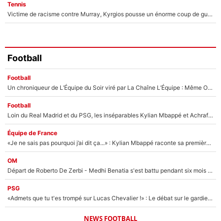
Tennis
Victime de racisme contre Murray, Kyrgios pousse un énorme coup de gueule !
Football
Football
Un chroniqueur de L’Équipe du Soir viré par La Chaîne L’Équipe : Même Olivier Ménard n’avait pas pu empêcher son départ, «je l’ai appris sur Twitter, je l’ai vécu assez mal»
Football
Loin du Real Madrid et du PSG, les inséparables Kylian Mbappé et Achraf Hakimi changent d'équipe le temps d'une journée !
Équipe de France
«Je ne sais pas pourquoi j’ai dit ça...» : Kylian Mbappé raconte sa première rencontre avec Zinédine Zidane (et c’est très drôle)
OM
Départ de Roberto De Zerbi - Medhi Benatia s'est battu pendant six mois pour le retenir à l'OM, le PSG a été le naufrage de trop : «Je pars avec toi»
PSG
«Admets que tu t'es trompé sur Lucas Chevalier !» : Le débat sur le gardien du PSG vire au clash à l'After Foot
NEWS FOOTBALL