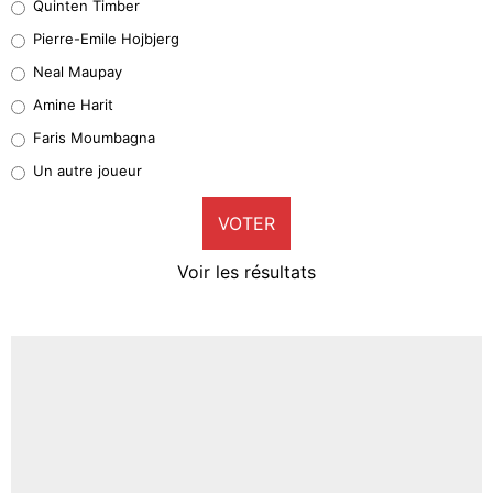
Quinten Timber
Geronimo Rulli
Pierre-Emile Hojbjerg
5%
Neal Maupay
Quinten Timber
Amine Harit
1%
Faris Moumbagna
Pierre-Emile Hojbjerg
Un autre joueur
9%
VOTER
Neal Maupay
4%
Voir les résultats
Amine Harit
3%
Faris Moumbagna
4%
Un autre joueur
5%
1625 personnes ont participé aux votes.