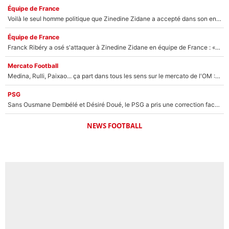
Équipe de France
Voilà le seul homme politique que Zinedine Zidane a accepté dans son entourage : «Je garde un très bon souvenir de lui»
Équipe de France
Franck Ribéry a osé s'attaquer à Zinedine Zidane en équipe de France : «Je n'aurais jamais fait ça»
Mercato Football
Medina, Rulli, Paixao... ça part dans tous les sens sur le mercato de l'OM : Frank McCourt va enfin récupérer l'argent qu'il attend ?
PSG
Sans Ousmane Dembélé et Désiré Doué, le PSG a pris une correction face à Majorque : Luis Enrique attend avec impatience des renforts !
NEWS FOOTBALL