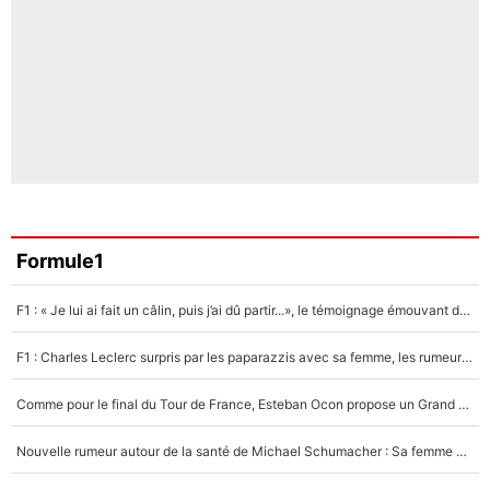
Formule1
F1 : « Je lui ai fait un câlin, puis j’ai dû partir...», le témoignage émouvant de Max Verstappen sur sa fille
F1 : Charles Leclerc surpris par les paparazzis avec sa femme, les rumeurs étaient vraies !
Comme pour le final du Tour de France, Esteban Ocon propose un Grand Prix de Formule 1 à Paris : «Autour de l’Arc de Triomphe, ce serait génial» !
Nouvelle rumeur autour de la santé de Michael Schumacher : Sa femme Corinna sort du silence