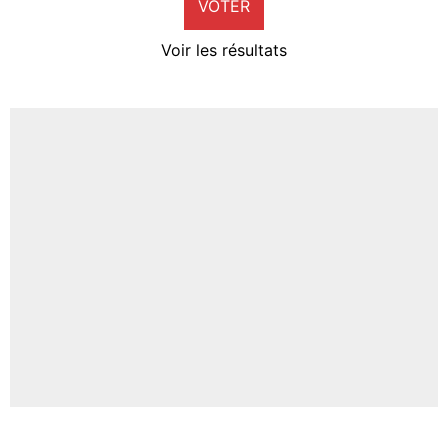
VOTER
Neal Maupay
4%
Voir les résultats
Amine Harit
3%
Faris Moumbagna
5%
Un autre joueur
5%
1529 personnes ont participé aux votes.