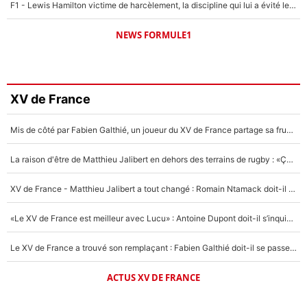
F1 - Lewis Hamilton victime de harcèlement, la discipline qui lui a évité le pire : «J'aurais probablement mal tourné»
NEWS FORMULE1
XV de France
Mis de côté par Fabien Galthié, un joueur du XV de France partage sa frustration : «ils ne me l’ont pas dit tout de suite»
La raison d'être de Matthieu Jalibert en dehors des terrains de rugby : «Ça m'atteint autant que si tu touches à un membre de ma famille»
XV de France - Matthieu Jalibert a tout changé : Romain Ntamack doit-il s’inquiéter pour sa place à un an de la Coupe du monde ?
«Le XV de France est meilleur avec Lucu» : Antoine Dupont doit-il s’inquiéter pour sa place ?
Le XV de France a trouvé son remplaçant : Fabien Galthié doit-il se passer d'Antoine Dupont ?
ACTUS XV DE FRANCE