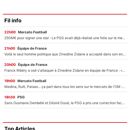
Fil info
22h00
Mercato Football
250M€ pour signer une star : Le PSG avait déjà réalisé une folie sur le mercato bien avant Neymar !
21h00
Équipe de France
Voilà le seul homme politique que Zinedine Zidane a accepté dans son entourage : «Je garde un très bon souvenir de lui»
20h00
Équipe de France
Franck Ribéry a osé s'attaquer à Zinedine Zidane en équipe de France : «Je n'aurais jamais fait ça»
19h00
Mercato Football
Medina, Rulli, Paixao... ça part dans tous les sens sur le mercato de l'OM : Frank McCourt va enfin récupérer l'argent qu'il attend ?
18h30
PSG
Sans Ousmane Dembélé et Désiré Doué, le PSG a pris une correction face à Majorque : Luis Enrique attend avec impatience des renforts !
Top Articles