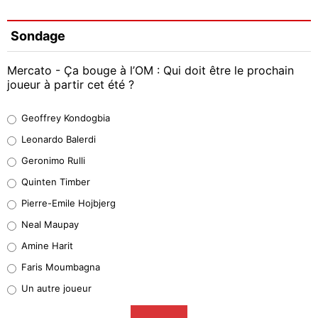
Sondage
Mercato - Ça bouge à l’OM : Qui doit être le prochain
joueur à partir cet été ?
Geoffrey Kondogbia
Geoffrey Kondogbia
38%
Leonardo Balerdi
Leonardo Balerdi
Geronimo Rulli
32%
Quinten Timber
Geronimo Rulli
Pierre-Emile Hojbjerg
5%
Neal Maupay
Quinten Timber
Amine Harit
1%
Faris Moumbagna
Pierre-Emile Hojbjerg
Un autre joueur
9%