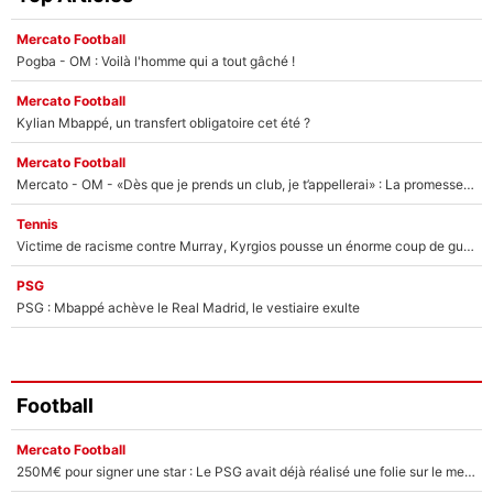
Mercato Football
Pogba - OM : Voilà l'homme qui a tout gâché !
Mercato Football
Kylian Mbappé, un transfert obligatoire cet été ?
Mercato Football
Mercato - OM - «Dès que je prends un club, je t’appellerai» : La promesse de Marcelino au moment de claquer la porte
Tennis
Victime de racisme contre Murray, Kyrgios pousse un énorme coup de gueule !
PSG
PSG : Mbappé achève le Real Madrid, le vestiaire exulte
Football
Mercato Football
250M€ pour signer une star : Le PSG avait déjà réalisé une folie sur le mercato bien avant Neymar !