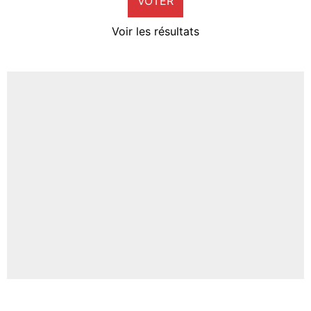
VOTER
Neal Maupay
4%
Voir les résultats
Amine Harit
3%
Faris Moumbagna
4%
Un autre joueur
5%
1575 personnes ont participé aux votes.