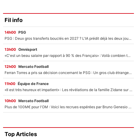
Fil info
14h00
PSG
PSG : Deux gros transferts bouclés en 2027 ? L'IA prédit déjà les deux joueurs qui pourraient rejoindre Luis Enrique !
13h00
Omnisport
«C'est un beau salaire par rapport à 90 % des Français» : Voilà combien touchait Nelson Monfort sur France Télévisions avant de rejoindre CNews
12h00
Mercato Football
Ferran Torres a pris sa décision concernant le PSG : Un gros club étranger prêt à relancer le feuilleton pour la signature du champion du monde 2026 !
11h00
Équipe de France
«Il est très heureux et impatient» : Les révélations de la famille Zidane sur sa prise de pouvoir en équipe de France !
10h00
Mercato Football
Plus de 100M€ pour l'OM : Voici les recrues espérées par Bruno Genesio et Grégory Lorenzi après l’opération dégraissage
Top Articles