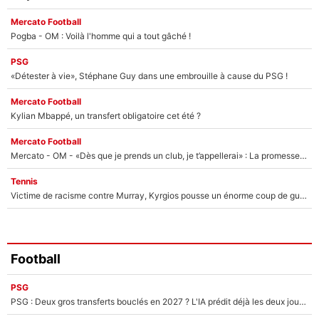
Mercato Football
Pogba - OM : Voilà l'homme qui a tout gâché !
PSG
«Détester à vie», Stéphane Guy dans une embrouille à cause du PSG !
Mercato Football
Kylian Mbappé, un transfert obligatoire cet été ?
Mercato Football
Mercato - OM - «Dès que je prends un club, je t’appellerai» : La promesse de Marcelino au moment de claquer la porte
Tennis
Victime de racisme contre Murray, Kyrgios pousse un énorme coup de gueule !
Football
PSG
PSG : Deux gros transferts bouclés en 2027 ? L'IA prédit déjà les deux joueurs qui pourraient rejoindre Luis Enrique !