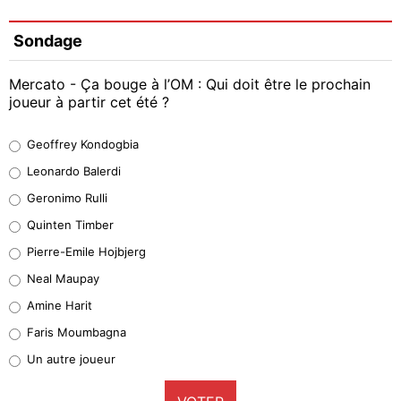
Sondage
Mercato - Ça bouge à l’OM : Qui doit être le prochain
joueur à partir cet été ?
Geoffrey Kondogbia
Geoffrey Kondogbia
38%
Leonardo Balerdi
Leonardo Balerdi
Geronimo Rulli
32%
Quinten Timber
Geronimo Rulli
Pierre-Emile Hojbjerg
5%
Neal Maupay
Quinten Timber
Amine Harit
1%
Faris Moumbagna
Pierre-Emile Hojbjerg
Un autre joueur
9%