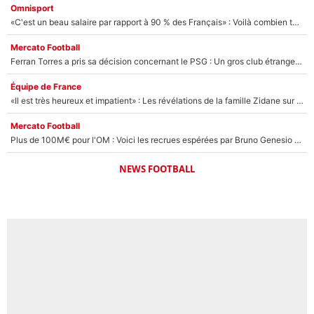
Omnisport
«C'est un beau salaire par rapport à 90 % des Français» : Voilà combien touchait Nelson Monfort sur France Télévisions avant de rejoindre CNews
Mercato Football
Ferran Torres a pris sa décision concernant le PSG : Un gros club étranger prêt à relancer le feuilleton pour la signature du champion du monde 2026 !
Équipe de France
«Il est très heureux et impatient» : Les révélations de la famille Zidane sur sa prise de pouvoir en équipe de France !
Mercato Football
Plus de 100M€ pour l'OM : Voici les recrues espérées par Bruno Genesio et Grégory Lorenzi après l’opération dégraissage
NEWS FOOTBALL