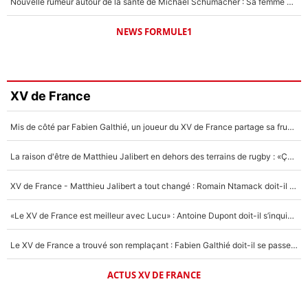
Nouvelle rumeur autour de la santé de Michael Schumacher : Sa femme Corinna sort du silence
NEWS FORMULE1
XV de France
Mis de côté par Fabien Galthié, un joueur du XV de France partage sa frustration : «ils ne me l’ont pas dit tout de suite»
La raison d'être de Matthieu Jalibert en dehors des terrains de rugby : «Ça m'atteint autant que si tu touches à un membre de ma famille»
XV de France - Matthieu Jalibert a tout changé : Romain Ntamack doit-il s’inquiéter pour sa place à un an de la Coupe du monde ?
«Le XV de France est meilleur avec Lucu» : Antoine Dupont doit-il s’inquiéter pour sa place ?
Le XV de France a trouvé son remplaçant : Fabien Galthié doit-il se passer d'Antoine Dupont ?
ACTUS XV DE FRANCE