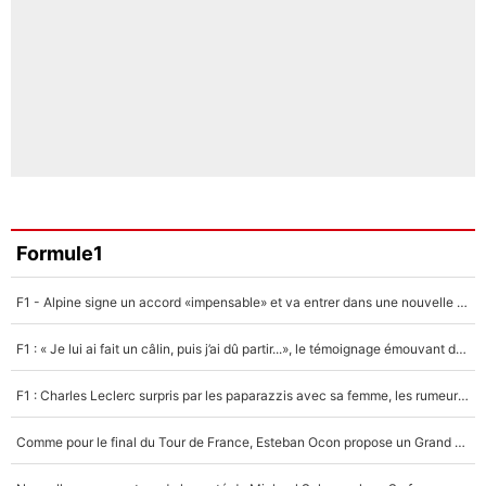
Formule1
F1 - Alpine signe un accord «impensable» et va entrer dans une nouvelle dimension : Grande nouvelle pour Pierre Gasly !
F1 : « Je lui ai fait un câlin, puis j’ai dû partir...», le témoignage émouvant de Max Verstappen sur sa fille
F1 : Charles Leclerc surpris par les paparazzis avec sa femme, les rumeurs étaient vraies !
Comme pour le final du Tour de France, Esteban Ocon propose un Grand Prix de Formule 1 à Paris : «Autour de l’Arc de Triomphe, ce serait génial» !