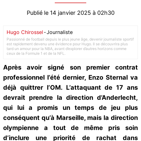
Publié le 14 janvier 2025 à 02h30
Hugo Chirossel
-
Journaliste
Passionné de football depuis le plus jeune âge, devenir journaliste sportif
est rapidement devenu une évidence pour Hugo. Il se découvrira plus
tard un amour pour la NBA, avant d’explorer d’autres horizons comme
ceux de la Formule 1 et de la NFL.
Après avoir signé son premier contrat
professionnel l’été dernier, Enzo Sternal va
déjà quittrer l’OM. L’attaquant de 17 ans
devrait prendre la direction d’Anderlecht,
qui lui a promis un temps de jeu plus
conséquent qu’à Marseille, mais la direction
olympienne a tout de même pris soin
d’inclure une priorité de rachat dans