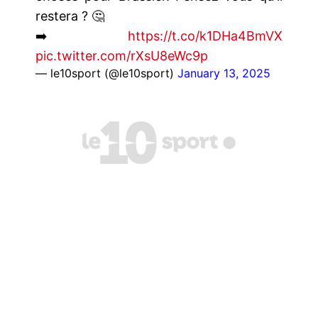
restera ? 🤔
➡️
https://t.co/k1DHa4BmVX
pic.twitter.com/rXsU8eWc9p
— le10sport (@le10sport)
January 13, 2025