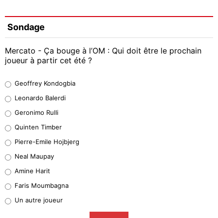
Sondage
Mercato - Ça bouge à l’OM : Qui doit être le prochain
joueur à partir cet été ?
Geoffrey Kondogbia
Geoffrey Kondogbia
38%
Leonardo Balerdi
Leonardo Balerdi
Geronimo Rulli
32%
Quinten Timber
Geronimo Rulli
Pierre-Emile Hojbjerg
5%
Neal Maupay
Quinten Timber
Amine Harit
1%
Faris Moumbagna
Pierre-Emile Hojbjerg
Un autre joueur
9%