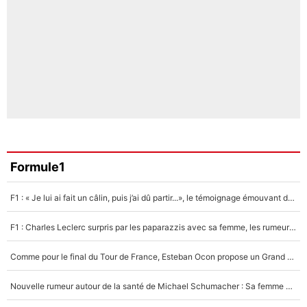
Formule1
F1 : « Je lui ai fait un câlin, puis j’ai dû partir...», le témoignage émouvant de Max Verstappen sur sa fille
F1 : Charles Leclerc surpris par les paparazzis avec sa femme, les rumeurs étaient vraies !
Comme pour le final du Tour de France, Esteban Ocon propose un Grand Prix de Formule 1 à Paris : «Autour de l’Arc de Triomphe, ce serait génial» !
Nouvelle rumeur autour de la santé de Michael Schumacher : Sa femme Corinna sort du silence