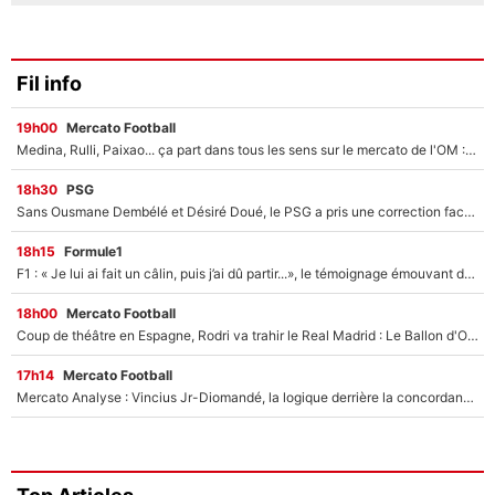
Fil info
19h00
Mercato Football
Medina, Rulli, Paixao... ça part dans tous les sens sur le mercato de l'OM : Frank McCourt va enfin récupérer l'argent qu'il attend ?
18h30
PSG
Sans Ousmane Dembélé et Désiré Doué, le PSG a pris une correction face à Majorque : Luis Enrique attend avec impatience des renforts !
18h15
Formule1
F1 : « Je lui ai fait un câlin, puis j’ai dû partir...», le témoignage émouvant de Max Verstappen sur sa fille
18h00
Mercato Football
Coup de théâtre en Espagne, Rodri va trahir le Real Madrid : Le Ballon d'Or a choisi de signer au FC Barcelone !
17h14
Mercato Football
Mercato Analyse : Vincius Jr-Diomandé, la logique derrière la concordance des temps