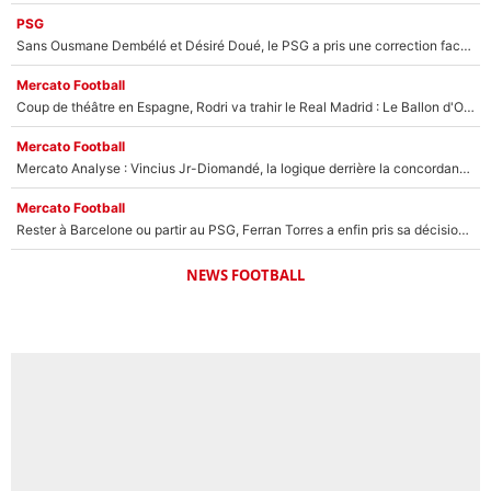
PSG
Sans Ousmane Dembélé et Désiré Doué, le PSG a pris une correction face à Majorque : Luis Enrique attend avec impatience des renforts !
Mercato Football
Coup de théâtre en Espagne, Rodri va trahir le Real Madrid : Le Ballon d'Or a choisi de signer au FC Barcelone !
Mercato Football
Mercato Analyse : Vincius Jr-Diomandé, la logique derrière la concordance des temps
Mercato Football
Rester à Barcelone ou partir au PSG, Ferran Torres a enfin pris sa décision : La course contre la montre est lancée !
NEWS FOOTBALL