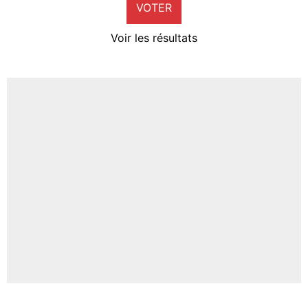
VOTER
Neal Maupay
4%
Voir les résultats
Amine Harit
3%
Faris Moumbagna
5%
Un autre joueur
5%
1519 personnes ont participé aux votes.