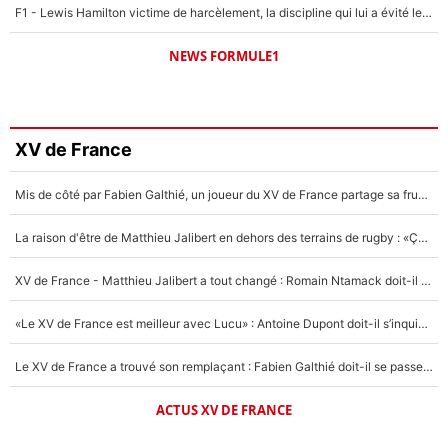
F1 - Lewis Hamilton victime de harcèlement, la discipline qui lui a évité le pire : «J'aurais probablement mal tourné»
NEWS FORMULE1
XV de France
Mis de côté par Fabien Galthié, un joueur du XV de France partage sa frustration : «ils ne me l’ont pas dit tout de suite»
La raison d'être de Matthieu Jalibert en dehors des terrains de rugby : «Ça m'atteint autant que si tu touches à un membre de ma famille»
XV de France - Matthieu Jalibert a tout changé : Romain Ntamack doit-il s’inquiéter pour sa place à un an de la Coupe du monde ?
«Le XV de France est meilleur avec Lucu» : Antoine Dupont doit-il s’inquiéter pour sa place ?
Le XV de France a trouvé son remplaçant : Fabien Galthié doit-il se passer d'Antoine Dupont ?
ACTUS XV DE FRANCE