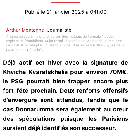
Publié le 21 janvier 2025 à 04h00
Arthur Montagne
-
Journaliste
Affamé de sport, il a grandi au son des moteurs de Formule 1 et des
exploits de Ronaldinho. Aujourd’hui, diplomé d'un Master de journalisme
de sport, il ne rate plus un Grand Prix de F1 ni un match du PSG, ses deux
passions et spécialités
Déjà actif cet hiver avec la signature de
Khvicha Kvaratskhelia pour environ 70M€,
le PSG pourrait bien frapper encore plus
fort l’été prochain. Deux renforts offensifs
d’envergure sont attendus, tandis que le
cas Donnarumma sera également au cœur
des spéculations puisque les Parisiens
auraient déjà identifiés son successeur.