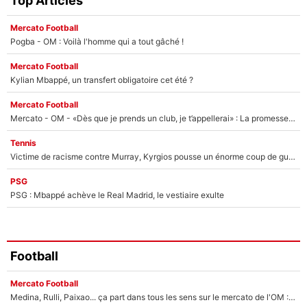
Top Articles
Mercato Football
Pogba - OM : Voilà l'homme qui a tout gâché !
Mercato Football
Kylian Mbappé, un transfert obligatoire cet été ?
Mercato Football
Mercato - OM - «Dès que je prends un club, je t’appellerai» : La promesse de Marcelino au moment de claquer la porte
Tennis
Victime de racisme contre Murray, Kyrgios pousse un énorme coup de gueule !
PSG
PSG : Mbappé achève le Real Madrid, le vestiaire exulte
Football
Mercato Football
Medina, Rulli, Paixao... ça part dans tous les sens sur le mercato de l'OM : Frank McCourt va enfin récupérer l'argent qu'il attend ?