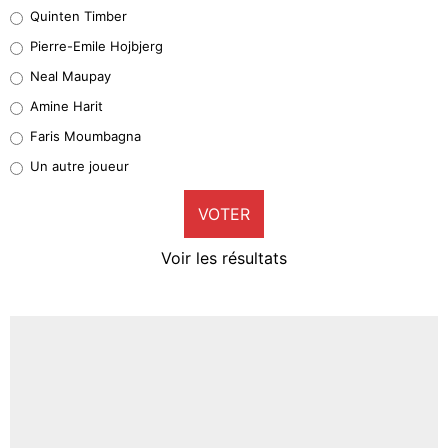
Quinten Timber
Geronimo Rulli
Pierre-Emile Hojbjerg
5%
Neal Maupay
Quinten Timber
Amine Harit
1%
Faris Moumbagna
Pierre-Emile Hojbjerg
Un autre joueur
9%
VOTER
Neal Maupay
4%
Voir les résultats
Amine Harit
3%
Faris Moumbagna
4%
Un autre joueur
5%