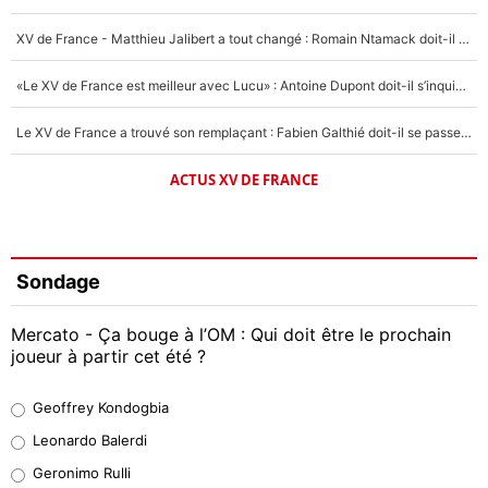
XV de France - Matthieu Jalibert a tout changé : Romain Ntamack doit-il s’inquiéter pour sa place à un an de la Coupe du monde ?
«Le XV de France est meilleur avec Lucu» : Antoine Dupont doit-il s’inquiéter pour sa place ?
Le XV de France a trouvé son remplaçant : Fabien Galthié doit-il se passer d'Antoine Dupont ?
ACTUS XV DE FRANCE
Sondage
Mercato - Ça bouge à l’OM : Qui doit être le prochain
joueur à partir cet été ?
Geoffrey Kondogbia
Geoffrey Kondogbia
38%
Leonardo Balerdi
Leonardo Balerdi
Geronimo Rulli
32%