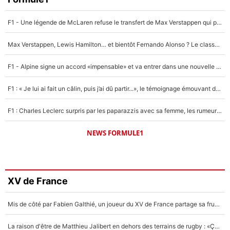
F1 - Une légende de McLaren refuse le transfert de Max Verstappen qui pourrait «faire des vagues» et plomber l'ambiance dans l'équipe
Max Verstappen, Lewis Hamilton… et bientôt Fernando Alonso ? Le classement des pilotes les mieux payés en Formule 1 risque de changer !
F1 - Alpine signe un accord «impensable» et va entrer dans une nouvelle dimension : Grande nouvelle pour Pierre Gasly !
F1 : « Je lui ai fait un câlin, puis j’ai dû partir...», le témoignage émouvant de Max Verstappen sur sa fille
F1 : Charles Leclerc surpris par les paparazzis avec sa femme, les rumeurs étaient vraies !
NEWS FORMULE1
XV de France
Mis de côté par Fabien Galthié, un joueur du XV de France partage sa frustration : «ils ne me l’ont pas dit tout de suite»
La raison d'être de Matthieu Jalibert en dehors des terrains de rugby : «Ça m'atteint autant que si tu touches à un membre de ma famille»