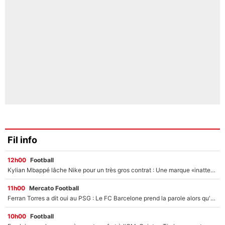
Fil info
12h00
Football
Kylian Mbappé lâche Nike pour un très gros contrat : Une marque «inattendue» va frapper très fort
11h00
Mercato Football
Ferran Torres a dit oui au PSG : Le FC Barcelone prend la parole alors qu'un transfert de l'attaquant espagnol prend forme
10h00
Football