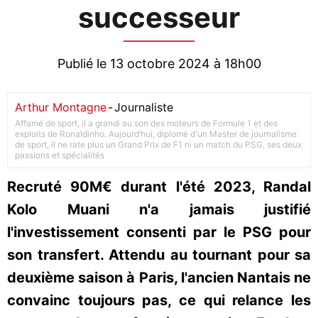
successeur
Publié le 13 octobre 2024 à 18h00
Arthur Montagne
-
Journaliste
Affamé de sport, il a grandi au son des moteurs de Formule 1 et des
exploits de Ronaldinho. Aujourd’hui, diplomé d'un Master de journalisme
de sport, il ne rate plus un Grand Prix de F1 ni un match du PSG, ses deux
passions et spécialités
Recruté 90M€ durant l'été 2023, Randal
Kolo Muani n'a jamais justifié
l'investissement consenti par le PSG pour
son transfert. Attendu au tournant pour sa
deuxième saison à Paris, l'ancien Nantais ne
convainc toujours pas, ce qui relance les