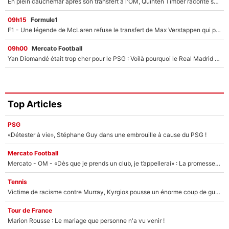
En plein cauchemar après son transfert à l'OM, Quinten Timber raconte ses doutes après sa signature à Marseille
09h15
Formule1
F1 - Une légende de McLaren refuse le transfert de Max Verstappen qui pourrait «faire des vagues» et plomber l'ambiance dans l'équipe
09h00
Mercato Football
Yan Diomandé était trop cher pour le PSG : Voilà pourquoi le Real Madrid a accepté de payer la somme record de 140M€ pour boucler son transfert !
Top Articles
PSG
«Détester à vie», Stéphane Guy dans une embrouille à cause du PSG !
Mercato Football
Mercato - OM - «Dès que je prends un club, je t’appellerai» : La promesse de Marcelino au moment de claquer la porte
Tennis
Victime de racisme contre Murray, Kyrgios pousse un énorme coup de gueule !
Tour de France
Marion Rousse : Le mariage que personne n'a vu venir !