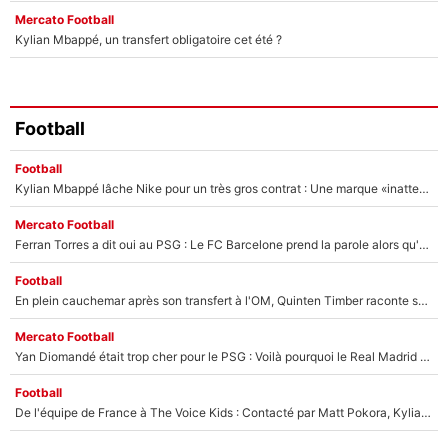
Mercato Football
Kylian Mbappé, un transfert obligatoire cet été ?
Football
Football
Kylian Mbappé lâche Nike pour un très gros contrat : Une marque «inattendue» va frapper très fort
Mercato Football
Ferran Torres a dit oui au PSG : Le FC Barcelone prend la parole alors qu'un transfert de l'attaquant espagnol prend forme
Football
En plein cauchemar après son transfert à l'OM, Quinten Timber raconte ses doutes après sa signature à Marseille
Mercato Football
Yan Diomandé était trop cher pour le PSG : Voilà pourquoi le Real Madrid a accepté de payer la somme record de 140M€ pour boucler son transfert !
Football
De l'équipe de France à The Voice Kids : Contacté par Matt Pokora, Kylian Mbappé a accepté de jouer un rôle inédit sur TF1 !