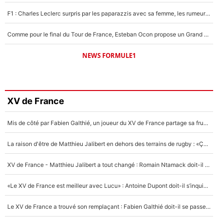
F1 : Charles Leclerc surpris par les paparazzis avec sa femme, les rumeurs étaient vraies !
Comme pour le final du Tour de France, Esteban Ocon propose un Grand Prix de Formule 1 à Paris : «Autour de l’Arc de Triomphe, ce serait génial» !
NEWS FORMULE1
XV de France
Mis de côté par Fabien Galthié, un joueur du XV de France partage sa frustration : «ils ne me l’ont pas dit tout de suite»
La raison d'être de Matthieu Jalibert en dehors des terrains de rugby : «Ça m'atteint autant que si tu touches à un membre de ma famille»
XV de France - Matthieu Jalibert a tout changé : Romain Ntamack doit-il s’inquiéter pour sa place à un an de la Coupe du monde ?
«Le XV de France est meilleur avec Lucu» : Antoine Dupont doit-il s’inquiéter pour sa place ?
Le XV de France a trouvé son remplaçant : Fabien Galthié doit-il se passer d'Antoine Dupont ?