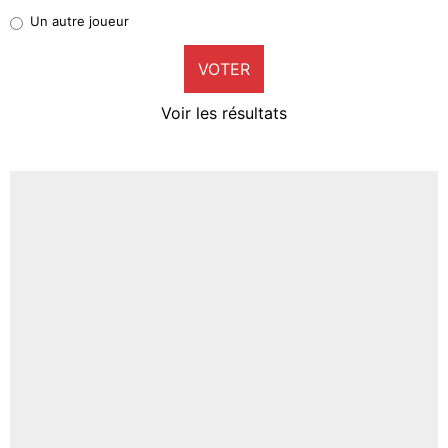
Pierre-Emile Hojbjerg
Un autre joueur
9%
VOTER
Neal Maupay
4%
Voir les résultats
Amine Harit
3%
Faris Moumbagna
4%
Un autre joueur
5%
1618 personnes ont participé aux votes.