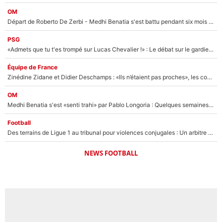
OM
Départ de Roberto De Zerbi - Medhi Benatia s'est battu pendant six mois pour le retenir à l'OM, le PSG a été le naufrage de trop : «Je pars avec toi»
PSG
«Admets que tu t'es trompé sur Lucas Chevalier !» : Le débat sur le gardien du PSG vire au clash à l'After Foot
Équipe de France
Zinédine Zidane et Didier Deschamps : «Ils n’étaient pas proches», les confidences d’un membre de l’équipe de France 1998 sur leur relation spéciale
OM
Medhi Benatia s'est «senti trahi» par Pablo Longoria : Quelques semaines après son départ, l'ancien directeur de football de l'OM règle ses comptes
Football
Des terrains de Ligue 1 au tribunal pour violences conjugales : Un arbitre français encourt une peine de 18 mois de prison !
NEWS FOOTBALL