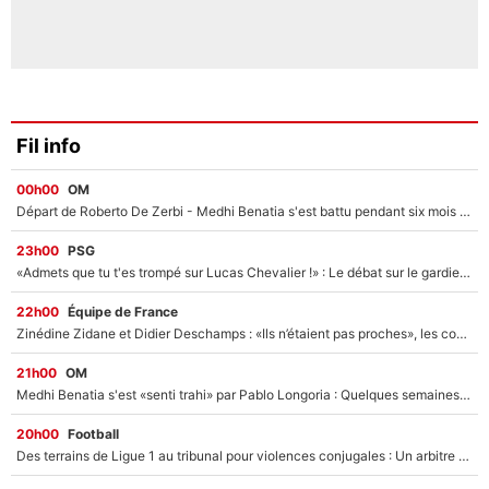
Fil info
00h00
OM
Départ de Roberto De Zerbi - Medhi Benatia s'est battu pendant six mois pour le retenir à l'OM, le PSG a été le naufrage de trop : «Je pars avec toi»
23h00
PSG
«Admets que tu t'es trompé sur Lucas Chevalier !» : Le débat sur le gardien du PSG vire au clash à l'After Foot
22h00
Équipe de France
Zinédine Zidane et Didier Deschamps : «Ils n’étaient pas proches», les confidences d’un membre de l’équipe de France 1998 sur leur relation spéciale
21h00
OM
Medhi Benatia s'est «senti trahi» par Pablo Longoria : Quelques semaines après son départ, l'ancien directeur de football de l'OM règle ses comptes
20h00
Football
Des terrains de Ligue 1 au tribunal pour violences conjugales : Un arbitre français encourt une peine de 18 mois de prison !