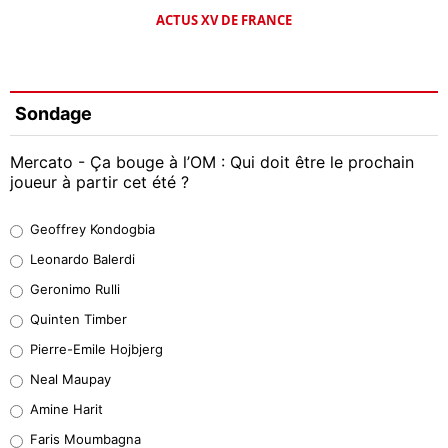
ACTUS XV DE FRANCE
Sondage
Mercato - Ça bouge à l’OM : Qui doit être le prochain
joueur à partir cet été ?
Geoffrey Kondogbia
Geoffrey Kondogbia
38%
Leonardo Balerdi
Leonardo Balerdi
Geronimo Rulli
32%
Quinten Timber
Geronimo Rulli
Pierre-Emile Hojbjerg
5%
Neal Maupay
Quinten Timber
Amine Harit
1%
Faris Moumbagna