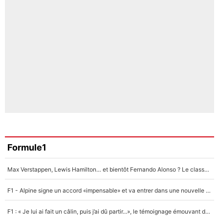
Formule1
Max Verstappen, Lewis Hamilton… et bientôt Fernando Alonso ? Le classement des pilotes les mieux payés en Formule 1 risque de changer !
F1 - Alpine signe un accord «impensable» et va entrer dans une nouvelle dimension : Grande nouvelle pour Pierre Gasly !
F1 : « Je lui ai fait un câlin, puis j’ai dû partir...», le témoignage émouvant de Max Verstappen sur sa fille