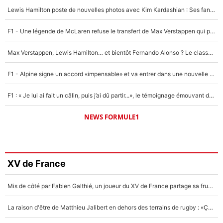
Lewis Hamilton poste de nouvelles photos avec Kim Kardashian : Ses fans le voient déjà redevenir champion du monde de F1 grâce à elle !
F1 - Une légende de McLaren refuse le transfert de Max Verstappen qui pourrait «faire des vagues» et plomber l'ambiance dans l'équipe
Max Verstappen, Lewis Hamilton… et bientôt Fernando Alonso ? Le classement des pilotes les mieux payés en Formule 1 risque de changer !
F1 - Alpine signe un accord «impensable» et va entrer dans une nouvelle dimension : Grande nouvelle pour Pierre Gasly !
F1 : « Je lui ai fait un câlin, puis j’ai dû partir...», le témoignage émouvant de Max Verstappen sur sa fille
NEWS FORMULE1
XV de France
Mis de côté par Fabien Galthié, un joueur du XV de France partage sa frustration : «ils ne me l’ont pas dit tout de suite»
La raison d'être de Matthieu Jalibert en dehors des terrains de rugby : «Ça m'atteint autant que si tu touches à un membre de ma famille»