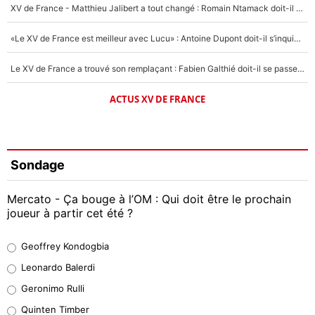
XV de France - Matthieu Jalibert a tout changé : Romain Ntamack doit-il s’inquiéter pour sa place à un an de la Coupe du monde ?
«Le XV de France est meilleur avec Lucu» : Antoine Dupont doit-il s’inquiéter pour sa place ?
Le XV de France a trouvé son remplaçant : Fabien Galthié doit-il se passer d'Antoine Dupont ?
ACTUS XV DE FRANCE
Sondage
Mercato - Ça bouge à l’OM : Qui doit être le prochain
joueur à partir cet été ?
Geoffrey Kondogbia
Geoffrey Kondogbia
38%
Leonardo Balerdi
Leonardo Balerdi
Geronimo Rulli
32%
Quinten Timber