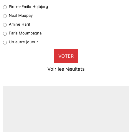
Geronimo Rulli
Pierre-Emile Hojbjerg
5%
Neal Maupay
Quinten Timber
Amine Harit
1%
Faris Moumbagna
Pierre-Emile Hojbjerg
Un autre joueur
9%
VOTER
Neal Maupay
4%
Voir les résultats
Amine Harit
3%
Faris Moumbagna
4%
Un autre joueur
5%
1710 personnes ont participé aux votes.