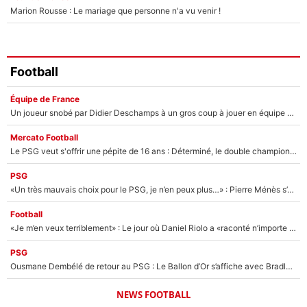
Marion Rousse : Le mariage que personne n'a vu venir !
Football
Équipe de France
Un joueur snobé par Didier Deschamps à un gros coup à jouer en équipe de France : Zinedine Zidane a trouvé son numéro 9 ?
Mercato Football
Le PSG veut s'offrir une pépite de 16 ans : Déterminé, le double champion d'Europe en titre est prêt à lâcher 40M€ pour celui que l'on compare déjà à Vinicius Jr !
PSG
«Un très mauvais choix pour le PSG, je n’en peux plus…» : Pierre Ménès s’est complètement trompé avec Luis Enrique et ces déclarations le prouvent !
Football
«Je m’en veux terriblement» : Le jour où Daniel Riolo a «raconté n’importe quoi» dans l'After Foot !
PSG
Ousmane Dembélé de retour au PSG : Le Ballon d’Or s’affiche avec Bradley Barcola en plein cœur du feuilleton sur son départ !
NEWS FOOTBALL