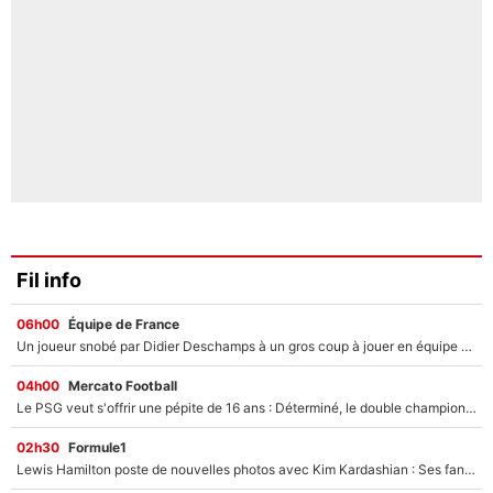
Fil info
06h00
Équipe de France
Un joueur snobé par Didier Deschamps à un gros coup à jouer en équipe de France : Zinedine Zidane a trouvé son numéro 9 ?
04h00
Mercato Football
Le PSG veut s'offrir une pépite de 16 ans : Déterminé, le double champion d'Europe en titre est prêt à lâcher 40M€ pour celui que l'on compare déjà à Vinicius Jr !
02h30
Formule1
Lewis Hamilton poste de nouvelles photos avec Kim Kardashian : Ses fans le voient déjà redevenir champion du monde de F1 grâce à elle !