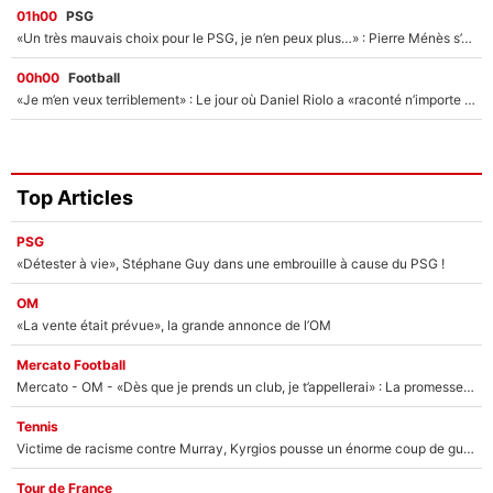
01h00
PSG
«Un très mauvais choix pour le PSG, je n’en peux plus…» : Pierre Ménès s’est complètement trompé avec Luis Enrique et ces déclarations le prouvent !
00h00
Football
«Je m’en veux terriblement» : Le jour où Daniel Riolo a «raconté n’importe quoi» dans l'After Foot !
Top Articles
PSG
«Détester à vie», Stéphane Guy dans une embrouille à cause du PSG !
OM
«La vente était prévue», la grande annonce de l’OM
Mercato Football
Mercato - OM - «Dès que je prends un club, je t’appellerai» : La promesse de Marcelino au moment de claquer la porte
Tennis
Victime de racisme contre Murray, Kyrgios pousse un énorme coup de gueule !
Tour de France