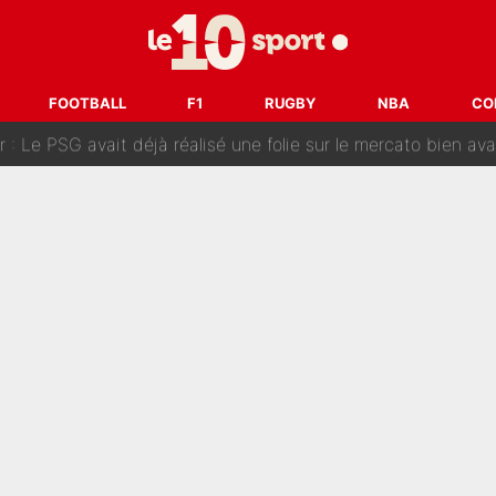
sa signature au PSG : Voilà les coulisses de son transfert 
e Paul Seixas est confirmée... et c'est une excellente nouvelle 
FOOTBALL
F1
RUGBY
NBA
CO
: Le PSG avait déjà réalisé une folie sur le mercato bien av
ue que Zinedine Zidane a accepté dans son entourage : «Je g
uer à Zinedine Zidane en équipe de France : «Je n'aurais jam