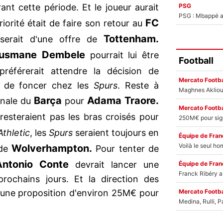
PSG
ant cette période. Et le joueur aurait
PSG : Mbappé ac
FC
riorité était de faire son retour au
Tottenham.
serait d'une offre de
usmane Dembele
pourrait lui être
Football
référerait attendre la décision de
Mercato Footba
ue de foncer chez les
Spurs
. Reste à
Barça
Adama Traore.
finale du
pour
Mercato Footba
esteraient pas les bras croisés pour
thletic
, les
Spurs
seraient toujours en
Équipe de Fran
Wolverhampton.
 de
Pour tenter de
Antonio Conte
devrait lancer une
Équipe de Fran
prochains jours. Et la direction des
Mercato Footba
r une proposition d'environ 25M€ pour