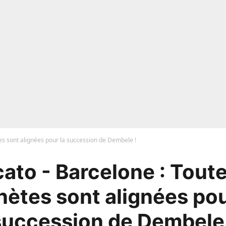
es sont alignées pour la succession de Dembele !
ato - Barcelone : Toute
nètes sont alignées pou
succession de Dembele 