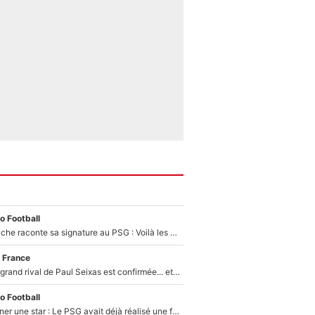
o Football
Maghnes Akliouche raconte sa signature au PSG : Voilà les coulisses de son transfert de rêve à 50M€
 France
La signature du grand rival de Paul Seixas est confirmée... et c'est une excellente nouvelle pour l'équipe Decathlon-CMA CGM !
o Football
250M€ pour signer une star : Le PSG avait déjà réalisé une folie sur le mercato bien avant Neymar !