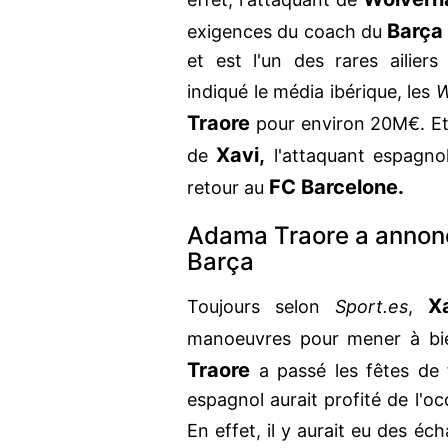
Barça
exigences du coach du
et est l'un des rares ailie
indiqué le média ibérique, les
W
Traore
pour environ 20M€. Et 
Xavi,
de
l'attaquant espagnol 
FC Barcelone.
retour au
Adama Traore a annoncé
Barça
X
Toujours selon
Sport.es
,
manoeuvres pour mener à bien
Traore
a passé les fêtes de
espagnol aurait profité de l'o
En effet, il y aurait eu des é