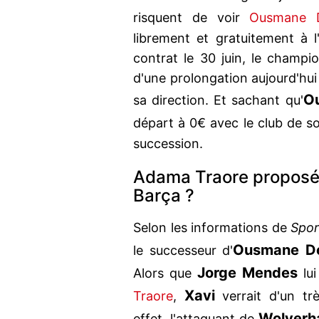
risquent de voir
Ousmane 
librement et gratuitement à l
contrat le 30 juin, le champi
d'une prolongation aujourd'hui 
O
sa direction. Et sachant qu'
départ à 0€ avec le club de s
succession.
Adama Traore proposé
Barça ?
Selon les informations de
Spor
Ousmane D
le successeur d'
Jorge Mendes
Alors que
lui
Xavi
Traore
,
verrait d'un trè
Wolverh
effet, l'attaquant de