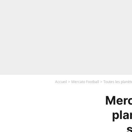
Accueil
Mercato Football
Toutes les planèt
Merc
pla