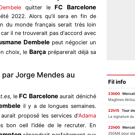
FC Barcelone
Dembele
quitter le
'été 2022. Alors qu'il sera en fin de
on du monde français serait très loin
car il ne trouverait pas d'accord avec
usmane Dembele
peut négocier un
Barça
on choix, le
préparerait déjà sa
 par Jorge Mendes au
Fil info
23h00
Mercat
FC Barcelone
t.es
, le
aurait déniché
embele
il y a de longues semaines.
22h15
Tour de
 aurait proposé les services d'
Adama
s bon oeil l'idée de le recruter. En
22h00
Mercat
ampton
répondrait parfaitement aux