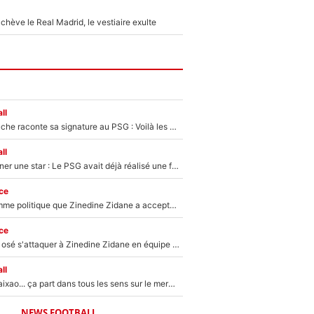
hève le Real Madrid, le vestiaire exulte
ll
Maghnes Akliouche raconte sa signature au PSG : Voilà les coulisses de son transfert de rêve à 50M€
ll
250M€ pour signer une star : Le PSG avait déjà réalisé une folie sur le mercato bien avant Neymar !
ce
Voilà le seul homme politique que Zinedine Zidane a accepté dans son entourage : «Je garde un très bon souvenir de lui»
ce
Franck Ribéry a osé s'attaquer à Zinedine Zidane en équipe de France : «Je n'aurais jamais fait ça»
ll
Medina, Rulli, Paixao... ça part dans tous les sens sur le mercato de l'OM : Frank McCourt va enfin récupérer l'argent qu'il attend ?
NEWS FOOTBALL