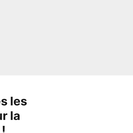
s les
r la
!