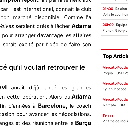
car il est international, connait le club
21h00
Équipe
rs bon marché disponible. Comme l'a
20h00
Équipe
Adama
olves
seraient prêts à lâcher
pour arranger davantage les affaires
serait excité par l'idée de faire son
Top Articl
 qu'il voulait retrouver le
Mercato Footba
Pogba - OM : Vo
Mercato Footba
avi
aurait déjà lancé les grandes
Kylian Mbappé, u
Adama
 cette opération. Alors qu'
Mercato Footba
Barcelone,
 fin d'années à
le coach
ccasion pour avancer les négociations.
Tennis
Barça
changes et des réunions entre le