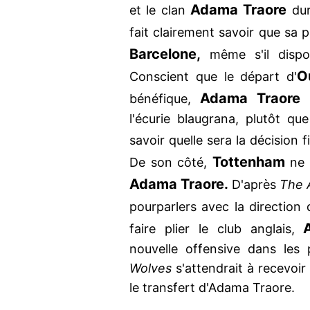
Adama Traore
et le clan
dur
fait clairement savoir que sa p
Barcelone,
même s'il dispo
O
Conscient que le départ d'
Adama Traore
bénéfique,
p
l'écurie blaugrana, plutôt q
savoir quelle sera la décision 
Tottenham
De son côté,
ne r
Adama Traore.
D'après
The A
pourparlers avec la direction
faire plier le club anglais,
nouvelle offensive dans les 
Wolves
s'attendrait à recevoi
le transfert d'Adama Traore.