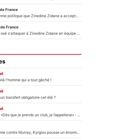
 de France
Voilà le seul homme politique que Zinedine Zidane a accepté dans son entourage : «Je garde un très bon souvenir de lui»
 de France
Franck Ribéry a osé s'attaquer à Zinedine Zidane en équipe de France : «Je n'aurais jamais fait ça»
es
ll
ilà l'homme qui a tout gâché !
ll
n transfert obligatoire cet été ?
ll
Mercato - OM - «Dès que je prends un club, je t’appellerai» : La promesse de Marcelino au moment de claquer la porte
Victime de racisme contre Murray, Kyrgios pousse un énorme coup de gueule !