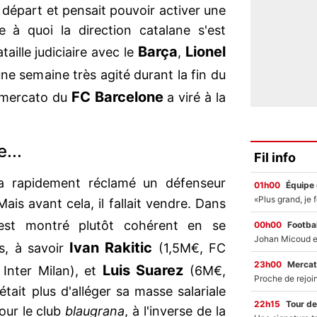
 départ et pensait pouvoir activer une
ce à quoi la direction catalane s'est
Barça
Lionel
aille judiciaire avec le
,
e semaine très agité durant la fin du
FC Barcelone
e mercato du
a viré à la
...
Fil info
 rapidement réclamé un défenseur
01h00
Équipe
Mais avant cela, il fallait vendre. Dans
est montré plutôt cohérent en se
00h00
Footbal
Ivan Rakitic
es, à savoir
(1,5M€, FC
23h00
Mercat
Luis Suarez
 Inter Milan), et
(6M€,
 était plus d'alléger sa masse salariale
22h15
Tour de
our le club
blaugrana
, à l'inverse de la