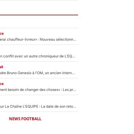
ce
«Plus grand, je ferai chauffeur-livreur» : Nouveau sélectionneur des Bleus, Zinédine Zidane s’était imaginé un avenir très différent lorsqu'il était enfant
Johan Micoud en conflit avec un autre chroniqueur de L’EQUIPE du Soir : «Pendant un moment, je ne les ai pas remis ensemble dans l'émission»
ll
Proche de rejoindre Bruno Genesio à l'OM, un ancien international français va finalement débarquer... sur RMC !
ce
«Il y a probablement besoin de changer des choses» : Les premiers changements de Zinedine Zidane en équipe de France sont révélés ?
France Pierron sur La Chaîne L'EQUIPE : La date de son retour dans L'EQUIPE de Choc est connue... et c'était très attendu
NEWS FOOTBALL