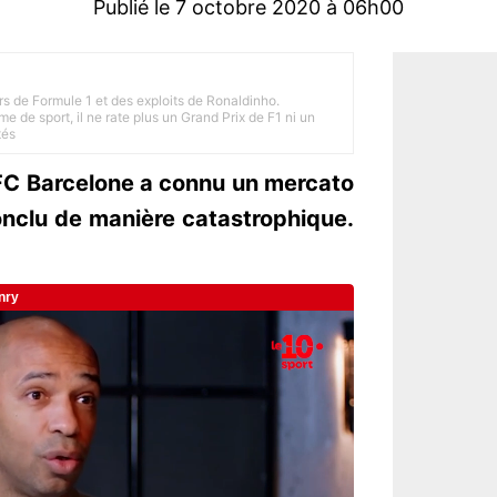
Publié le 7 octobre 2020 à 06h00
rs de Formule 1 et des exploits de Ronaldinho.
e de sport, il ne rate plus un Grand Prix de F1 ni un
tés
e FC Barcelone a connu un mercato
onclu de manière catastrophique.