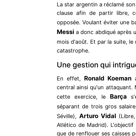
La star argentin a réclamé son
clause afin de partir libre, 
opposée. Voulant éviter une bat
Messi
a donc abdiqué après un
mois d'août. Et par la suite, l
catastrophe.
Une gestion qui intrigue
Ronald Koeman
En effet,
a
central ainsi qu'un attaquant. 
Barça
cette exercice, le
s'
séparant de trois gros salair
Arturo Vidal
Séville),
(Libre,
Atlético de Madrid). L'objectif
que de renflouer ses caisses p