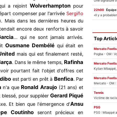
Wolverhampton
ui a rejoint
pour
22h00
Équipe
part compenser par l'arrivée
Sergiño
 Mais dans les dernières heures du
tendait encore deux renforts à savoir
Garcia
... qui ne sont jamais arrivés.
Top Articl
Ousmane Dembélé
it
qui était en
Mercato Footba
United
mais qui est finalement resté,
Pogba - OM : Vo
Barça
Rafinha
. Dans le même temps,
Mercato Footba
Kylian Mbappé, u
voir pourtant fait l'objet d'offres cet
odibo
Benfica
Mercato Footba
est parti en prêt à
. Par
n
Ronald Araujo
n'a que
(21 ans) et
Tennis
Gerard Piqué
t blessé, pour suppléer
Ansu
xe. Et bien que l'émergence d'
PSG
ippe Coutinho
seront précieux en
PSG : Mbappé ac