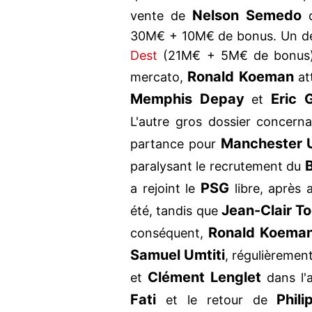
Nelson Semedo
vente de
q
30M€ + 10M€ de bonus. Un dé
Dest
(21M€ + 5M€ de bonus).
Ronald Koeman
mercato,
at
Memphis Depay
Eric 
et
L'autre gros dossier concerna
Manchester 
partance pour
paralysant le recrutement du
PSG
a rejoint le
libre, après a
Jean-Clair T
été, tandis que
Ronald Koema
conséquent,
Samuel Umtiti
, régulièremen
Clément Lenglet
et
dans l'a
Fati
Phil
et le retour de