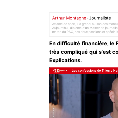
Arthur Montagne
-
Journaliste
Affamé de sport, il a grandi au son des moteu
Aujourd’hui, diplomé d'un Master de journalism
match du PSG, ses deux passions et spéciali
En difficulté financière, l
très compliqué qui s'est c
Explications.