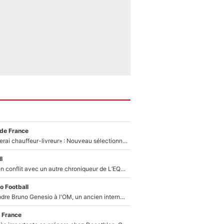
 de France
«Plus grand, je ferai chauffeur-livreur» : Nouveau sélectionneur des Bleus, Zinédine Zidane s’était imaginé un avenir très différent lorsqu'il était enfant
l
Johan Micoud en conflit avec un autre chroniqueur de L’EQUIPE du Soir : «Pendant un moment, je ne les ai pas remis ensemble dans l'émission»
o Football
Proche de rejoindre Bruno Genesio à l'OM, un ancien international français va finalement débarquer... sur RMC !
 France