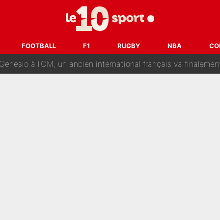
reur» : Nouveau sélectionneur des Bleus, Zinédine Zidane s’était imaginé un av
 autre chroniqueur de L’EQUIPE du Soir : «Pendant un moment, je ne les 
FOOTBALL
F1
RUGBY
NBA
CO
enesio à l'OM, un ancien international français va finalemen
te se prépare chez Decathlon-CMA CGM pour aider Paul Seixas
e changer des choses» : Les premiers changements de Zinedine Zidan