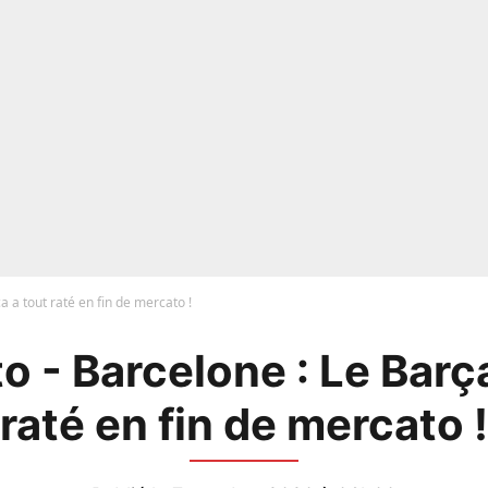
a a tout raté en fin de mercato !
o - Barcelone : Le Barça
raté en fin de mercato !