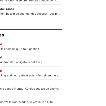
Une signature très importante se prépare chez Decathlon-CMA CGM pour aider Paul Seixas à gagner le Tour de France 2027
 de France
«Il y a probablement besoin de changer des choses» : Les premiers changements de Zinedine Zidane en équipe de France sont révélés ?
es
ll
ilà l'homme qui a tout gâché !
ll
n transfert obligatoire cet été ?
ll
Mercato - OM : Un grand nom a été éjecté, «l’entraîneur ne voulait pas me conserver»
Victime de racisme contre Murray, Kyrgios pousse un énorme coup de gueule !
hève le Real Madrid, le vestiaire exulte