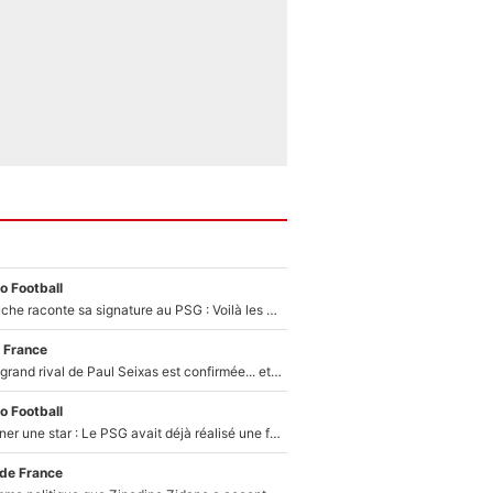
o Football
Maghnes Akliouche raconte sa signature au PSG : Voilà les coulisses de son transfert de rêve à 50M€
 France
La signature du grand rival de Paul Seixas est confirmée... et c'est une excellente nouvelle pour l'équipe Decathlon-CMA CGM !
o Football
250M€ pour signer une star : Le PSG avait déjà réalisé une folie sur le mercato bien avant Neymar !
 de France