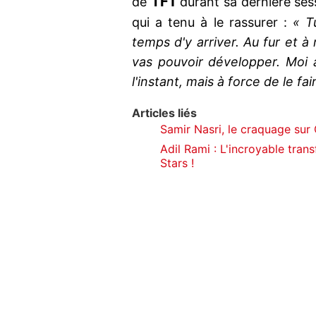
TF1
de
durant sa dernière se
qui a tenu à le rassurer :
« T
temps d'y arriver. Au fur et à 
vas pouvoir développer. Moi 
l'instant, mais à force de le fai
Articles liés
Samir Nasri, le craquage su
Adil Rami : L'incroyable tra
Stars !