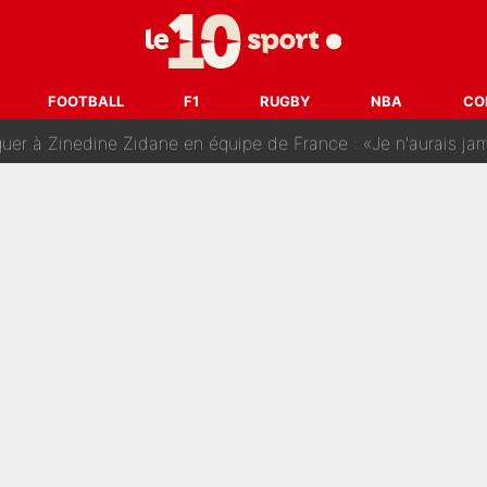
sa signature au PSG : Voilà les coulisses de son transfert 
e Paul Seixas est confirmée... et c'est une excellente nouvelle 
FOOTBALL
F1
RUGBY
NBA
CO
: Le PSG avait déjà réalisé une folie sur le mercato bien av
ue que Zinedine Zidane a accepté dans son entourage : «Je g
uer à Zinedine Zidane en équipe de France : «Je n'aurais jam