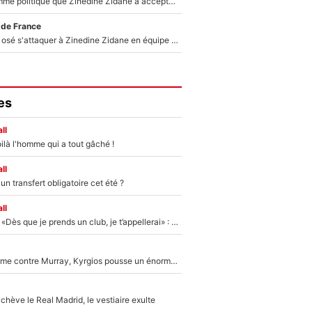
Voilà le seul homme politique que Zinedine Zidane a accepté dans son entourage : «Je garde un très bon souvenir de lui»
 de France
Franck Ribéry a osé s'attaquer à Zinedine Zidane en équipe de France : «Je n'aurais jamais fait ça»
es
ll
ilà l'homme qui a tout gâché !
ll
n transfert obligatoire cet été ?
ll
Mercato - OM - «Dès que je prends un club, je t’appellerai» : La promesse de Marcelino au moment de claquer la porte
Victime de racisme contre Murray, Kyrgios pousse un énorme coup de gueule !
hève le Real Madrid, le vestiaire exulte