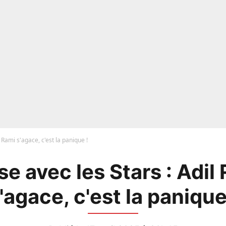
 Rami s'agace, c'est la panique !
e avec les Stars : Adil
'agace, c'est la panique