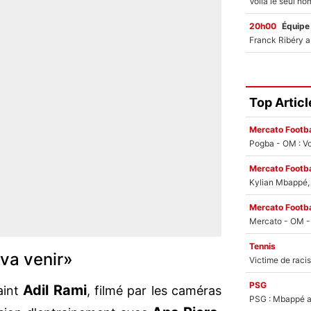
20h00
Équipe
Top Articl
Mercato Footba
Pogba - OM : Vo
Mercato Footba
Kylian Mbappé, u
Mercato Footba
Tennis
 va venir»
PSG
Adil Rami
laint
, filmé par les caméras
PSG : Mbappé ac