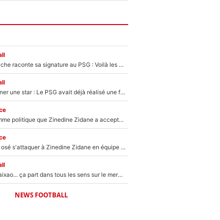
ll
Maghnes Akliouche raconte sa signature au PSG : Voilà les coulisses de son transfert de rêve à 50M€
ll
250M€ pour signer une star : Le PSG avait déjà réalisé une folie sur le mercato bien avant Neymar !
ce
Voilà le seul homme politique que Zinedine Zidane a accepté dans son entourage : «Je garde un très bon souvenir de lui»
ce
Franck Ribéry a osé s'attaquer à Zinedine Zidane en équipe de France : «Je n'aurais jamais fait ça»
ll
Medina, Rulli, Paixao... ça part dans tous les sens sur le mercato de l'OM : Frank McCourt va enfin récupérer l'argent qu'il attend ?
NEWS FOOTBALL