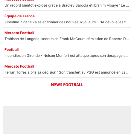
Un record bientôt explosé grâce à Bradley Barcola et Ibrahim Mbaye : Le PSG sur le point de réaliser un mercato historique ?
Équipe de France
Zinédine Zidane va sélectionner des nouveaux joueurs : L’IA dévoile les 5 cracks qui pourraient rapidement le rejoindre en équipe de France !
Mercato Football
Trahison de Longoria, secrets de Frank McCourt, démission de Roberto De Zerbi : Medhi Benatia se lâche sur son départ de l'OM et fait d'importantes révélations
Football
Incendies en Gironde - Nelson Monfort est attaqué après son dérapage sur CNews : «Et lui, il prend combien pour parler dans un studio climatisé?»
Mercato Football
Ferran Torres a pris sa décision : Son transfert au PSG est annoncé en Espagne !
NEWS FOOTBALL