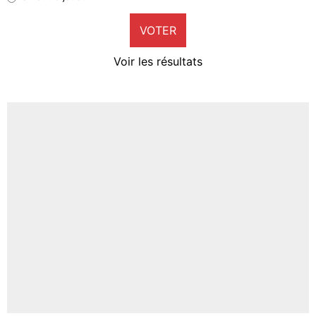
9%
VOTER
Neal Maupay
4%
Voir les résultats
Amine Harit
3%
Faris Moumbagna
4%
Un autre joueur
5%
1649 personnes ont participé aux votes.