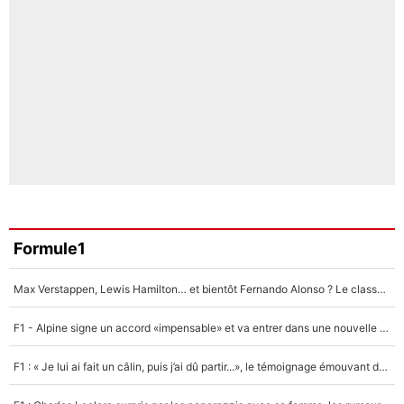
Formule1
Max Verstappen, Lewis Hamilton… et bientôt Fernando Alonso ? Le classement des pilotes les mieux payés en Formule 1 risque de changer !
F1 - Alpine signe un accord «impensable» et va entrer dans une nouvelle dimension : Grande nouvelle pour Pierre Gasly !
F1 : « Je lui ai fait un câlin, puis j’ai dû partir...», le témoignage émouvant de Max Verstappen sur sa fille