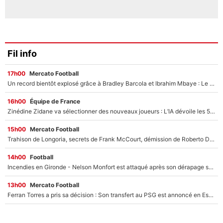
Fil info
17h00
Mercato Football
Un record bientôt explosé grâce à Bradley Barcola et Ibrahim Mbaye : Le PSG sur le point de réaliser un mercato historique ?
16h00
Équipe de France
Zinédine Zidane va sélectionner des nouveaux joueurs : L’IA dévoile les 5 cracks qui pourraient rapidement le rejoindre en équipe de France !
15h00
Mercato Football
Trahison de Longoria, secrets de Frank McCourt, démission de Roberto De Zerbi : Medhi Benatia se lâche sur son départ de l'OM et fait d'importantes révélations
14h00
Football
Incendies en Gironde - Nelson Monfort est attaqué après son dérapage sur CNews : «Et lui, il prend combien pour parler dans un studio climatisé?»
13h00
Mercato Football
Ferran Torres a pris sa décision : Son transfert au PSG est annoncé en Espagne !