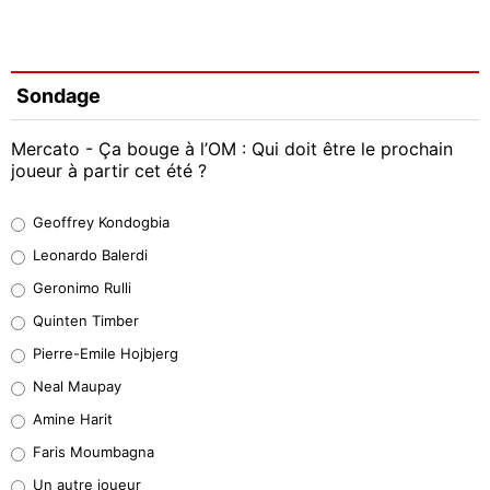
Sondage
Mercato - Ça bouge à l’OM : Qui doit être le prochain
joueur à partir cet été ?
Geoffrey Kondogbia
Geoffrey Kondogbia
38%
Leonardo Balerdi
Leonardo Balerdi
Geronimo Rulli
32%
Quinten Timber
Geronimo Rulli
Pierre-Emile Hojbjerg
5%
Neal Maupay
Quinten Timber
Amine Harit
1%
Faris Moumbagna
Pierre-Emile Hojbjerg
Un autre joueur