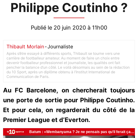
Philippe Coutinho ?
Publié le 20 juin 2020 à 11h00
Thibault Morlain
-
Journaliste
Après s’être essayé à différents sports, Thibault se tourne vers une
carrière de footballeur amateur. Au moment de faire un choix entre
devenir footballeur professionnel et journaliste, les qualités ont fait
pencher la balance d’un côté. Le voilà désormais au sein de la rédaction
du 10 Sport, après un diplôme obtenu à l’Institut International de
Communication de Paris.
Au FC Barcelone, on chercherait toujours
une porte de sortie pour Philippe Coutinho.
Et pour cela, on regarderait du côté de la
Premier League et d’Everton.