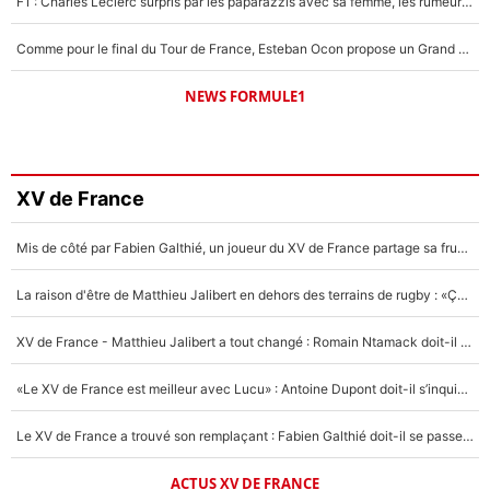
F1 : Charles Leclerc surpris par les paparazzis avec sa femme, les rumeurs étaient vraies !
Comme pour le final du Tour de France, Esteban Ocon propose un Grand Prix de Formule 1 à Paris : «Autour de l’Arc de Triomphe, ce serait génial» !
NEWS FORMULE1
XV de France
Mis de côté par Fabien Galthié, un joueur du XV de France partage sa frustration : «ils ne me l’ont pas dit tout de suite»
La raison d'être de Matthieu Jalibert en dehors des terrains de rugby : «Ça m'atteint autant que si tu touches à un membre de ma famille»
XV de France - Matthieu Jalibert a tout changé : Romain Ntamack doit-il s’inquiéter pour sa place à un an de la Coupe du monde ?
«Le XV de France est meilleur avec Lucu» : Antoine Dupont doit-il s’inquiéter pour sa place ?
Le XV de France a trouvé son remplaçant : Fabien Galthié doit-il se passer d'Antoine Dupont ?
ACTUS XV DE FRANCE